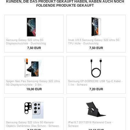
KUNDEN, DIE DAS PRODUKT GEKAUFT HABEN, HABEN AUCH NOCH
FOLGENDE PRODUKTE GEKAUFT
Samsung Galaxy S22 Ultra 5G
Imak UX-5 Samsung Galaxy S22 Ultra 5G
Displayschutzfolie - Durchsichtig
TPU Hülle - Durchsichtig
7,50 EUR
7,50 EUR
Spigen Neo Flex Samsung Galaxy S22 Ultra
Samsung EP-DG950CBE USB Typ-C Kabel -
5G Displayschutzfolie - 2 Stk.
1.1m - Schwarz
19,00 EUR
7,20 EUR
Samsung Galaxy S22 Ultra 5G Kamera-
iPad 9.7 2017/2018 Rotierend Case -
Objektiv Gehärtetes Glas Schutz - Schwarz
Schwarz