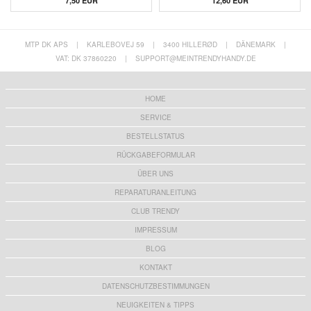
7,50 EUR
12,60 EUR
MTP DK APS
|
KARLEBOVEJ 59
|
3400 HILLERØD
|
DÄNEMARK
|
VAT: DK 37860220
|
SUPPORT@MEINTRENDYHANDY.DE
HOME
SERVICE
BESTELLSTATUS
RÜCKGABEFORMULAR
ÜBER UNS
REPARATURANLEITUNG
CLUB TRENDY
IMPRESSUM
BLOG
KONTAKT
DATENSCHUTZBESTIMMUNGEN
NEUIGKEITEN & TIPPS