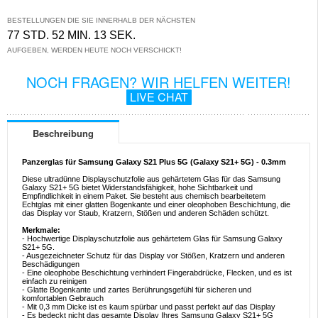
BESTELLUNGEN DIE SIE INNERHALB DER NÄCHSTEN
77 STD. 52 MIN. 13 SEK.
AUFGEBEN, WERDEN HEUTE NOCH VERSCHICKT!
NOCH FRAGEN? WIR HELFEN WEITER!
LIVE CHAT
Beschreibung
Panzerglas für Samsung Galaxy S21 Plus 5G (Galaxy S21+ 5G) - 0.3mm
Diese ultradünne Displayschutzfolie aus gehärtetem Glas für das Samsung
Galaxy S21+ 5G bietet Widerstandsfähigkeit, hohe Sichtbarkeit und
Empfindlichkeit in einem Paket. Sie besteht aus chemisch bearbeitetem
Echtglas mit einer glatten Bogenkante und einer oleophoben Beschichtung, die
das Display vor Staub, Kratzern, Stößen und anderen Schäden schützt.
Merkmale:
- Hochwertige Displayschutzfolie aus gehärtetem Glas für Samsung Galaxy
S21+ 5G.
- Ausgezeichneter Schutz für das Display vor Stößen, Kratzern und anderen
Beschädigungen
- Eine oleophobe Beschichtung verhindert Fingerabdrücke, Flecken, und es ist
einfach zu reinigen
- Glatte Bogenkante und zartes Berührungsgefühl für sicheren und
komfortablen Gebrauch
- Mit 0,3 mm Dicke ist es kaum spürbar und passt perfekt auf das Display
- Es bedeckt nicht das gesamte Display Ihres Samsung Galaxy S21+ 5G