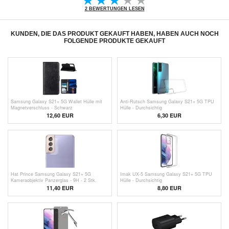
2 BEWERTUNGEN LESEN
KUNDEN, DIE DAS PRODUKT GEKAUFT HABEN, HABEN AUCH NOCH
FOLGENDE PRODUKTE GEKAUFT
Samsung Galaxy S21+ 5G Wallet Hülle mit
Anti-Rutsch Samsung Galaxy S21+ 5G TPU
Magnetverschluss - Schwarz
Hülle - Durchsichtig
12,60 EUR
6,30 EUR
Hat Prince Samsung Galaxy S21+ 5G
Imak UX-5 Samsung Galaxy S21+ 5G TPU
Kameraobjektiv Panzerglas - 9H - 2 Stk.
Hülle - Durchsichtig
11,40 EUR
8,80 EUR