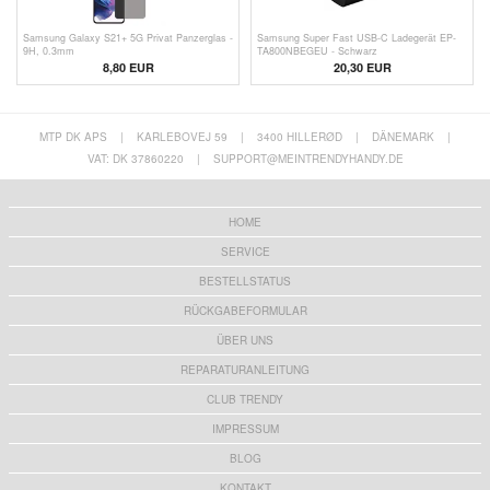
Samsung Galaxy S21+ 5G Privat Panzerglas -
Samsung Super Fast USB-C Ladegerät EP-
9H, 0.3mm
TA800NBEGEU - Schwarz
8,80 EUR
20,30 EUR
MTP DK APS
|
KARLEBOVEJ 59
|
3400 HILLERØD
|
DÄNEMARK
|
VAT: DK 37860220
|
SUPPORT@MEINTRENDYHANDY.DE
HOME
SERVICE
BESTELLSTATUS
RÜCKGABEFORMULAR
ÜBER UNS
REPARATURANLEITUNG
CLUB TRENDY
IMPRESSUM
BLOG
KONTAKT