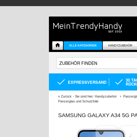
ALLE KATEGORIEN
HANDYZUBEHÖR
30 T
EXPRESSVERSAND
RÜCK
«
Zurück
- Sie sind hier:
Handyzubehör
Panzergl
Panzerglas und Schutzfolie
SAMSUNG GALAXY A34 5G PA