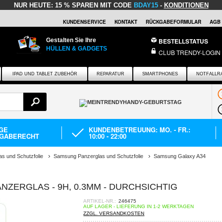
NUR HEUTE:
15 % SPAREN MIT CODE
BDAY15
-
KONDITIONEN
KUNDENSERVICE
KONTAKT
RÜCKGABEFORMULAR
AGB
Gestalten Sie Ihre
BESTELLSTATUS
HÜLLEN & GADGETS
CLUB TRENDY-LOGIN
IPAD UND TABLET ZUBEHÖR
REPARATUR
SMARTPHONES
NOTFALLR
AGE
KUNDENBETREUUNG: MO. - FR.:
GABERECHT
10:00 - 22:00
as und Schutzfolie
Samsung Panzerglas und Schutzfolie
Samsung Galaxy A34
NZERGLAS - 9H, 0.3MM - DURCHSICHTIG
ARTIKEL-NR.:
246475
AUF LAGER - LIEFERUNG IN 1-2 WERKTAGEN
ZZGL. VERSANDKOSTEN