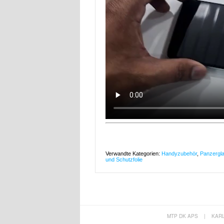
Verwandte Kategorien:
Handyzubehör
,
Panzergla
und Schutzfolie
MTP DK APS
|
KAR