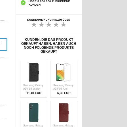
ÜBER 8.000.000 ZUFRIEDENE
KUNDEN
KUNDENMEINUNG HINZUFÜGEN
KUNDEN, DIE DAS PRODUKT
t
GEKAUFT HABEN, HABEN AUCH
NOCH FOLGENDE PRODUKTE
GEKAUFT
Samsung Galaxy
Samsung Galaxy
A34 5G Wallet
A34 5G Anti-
Schutzhülle mit
Rutsch TPU
11,40 EUR
6,30 EUR
Magnetverschluss
Hülle -
- Schwarz
Durchsichtig
Samsung Galaxy
Samsung Galaxy