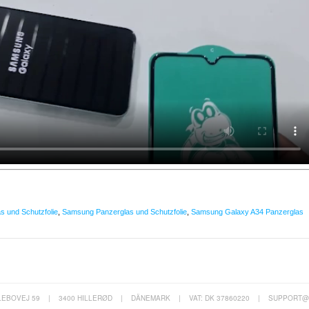
s und Schutzfolie
,
Samsung Panzerglas und Schutzfolie
,
Samsung Galaxy A34 Panzerglas
LEBOVEJ 59
|
3400 HILLERØD
|
DÄNEMARK
|
VAT: DK 37860220
|
SUPPORT@