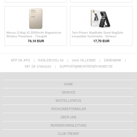
Momax Q.Mag X2 20000mAh Magnetische
Tech-Protect MagWallet Stand MagSafe-
Wireless Powerbank - Titangold
kompatibler Kartenhalter - Schwarz
74,10 EUR
17,70 EUR
MTP DK APS
|
KARLEBOVEJ 59
|
3400 HILLERØD
|
DÄNEMARK
|
VAT: DK 37860220
|
SUPPORT@MEINTRENDYHANDY.DE
HOME
SERVICE
BESTELLSTATUS
RÜCKGABEFORMULAR
ÜBER UNS
REPARATURANLEITUNG
CLUB TRENDY