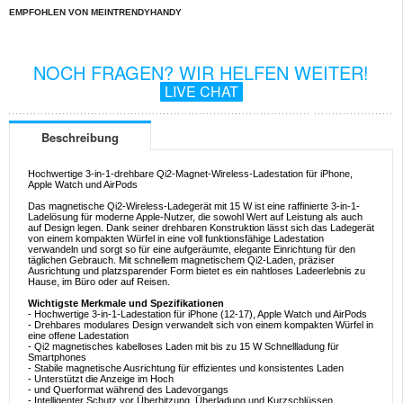
EMPFOHLEN VON MEINTRENDYHANDY
NOCH FRAGEN? WIR HELFEN WEITER!
LIVE CHAT
Beschreibung
Hochwertige 3-in-1-drehbare Qi2-Magnet-Wireless-Ladestation für iPhone,
Apple Watch und AirPods
Das magnetische Qi2-Wireless-Ladegerät mit 15 W ist eine raffinierte 3-in-1-
Ladelösung für moderne Apple-Nutzer, die sowohl Wert auf Leistung als auch
auf Design legen. Dank seiner drehbaren Konstruktion lässt sich das Ladegerät
von einem kompakten Würfel in eine voll funktionsfähige Ladestation
verwandeln und sorgt so für eine aufgeräumte, elegante Einrichtung für den
täglichen Gebrauch. Mit schnellem magnetischem Qi2-Laden, präziser
Ausrichtung und platzsparender Form bietet es ein nahtloses Ladeerlebnis zu
Hause, im Büro oder auf Reisen.
Wichtigste Merkmale und Spezifikationen
- Hochwertige 3-in-1-Ladestation für iPhone (12-17), Apple Watch und AirPods
- Drehbares modulares Design verwandelt sich von einem kompakten Würfel in
eine offene Ladestation
- Qi2 magnetisches kabelloses Laden mit bis zu 15 W Schnellladung für
Smartphones
- Stabile magnetische Ausrichtung für effizientes und konsistentes Laden
- Unterstützt die Anzeige im Hoch
- und Querformat während des Ladevorgangs
- Intelligenter Schutz vor Überhitzung, Überladung und Kurzschlüssen