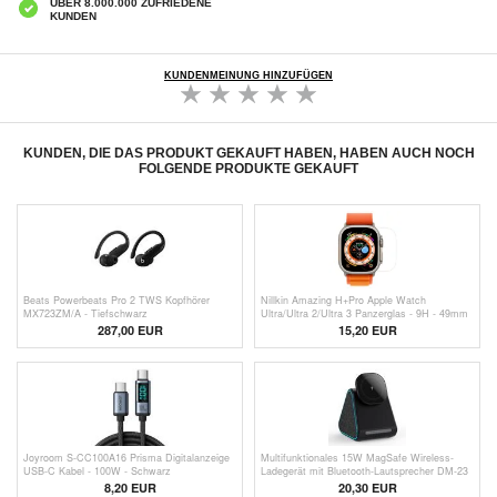
ÜBER 8.000.000 ZUFRIEDENE
KUNDEN
KUNDENMEINUNG HINZUFÜGEN
KUNDEN, DIE DAS PRODUKT GEKAUFT HABEN, HABEN AUCH NOCH
FOLGENDE PRODUKTE GEKAUFT
Beats Powerbeats Pro 2 TWS Kopfhörer
Nillkin Amazing H+Pro Apple Watch
MX723ZM/A - Tiefschwarz
Ultra/Ultra 2/Ultra 3 Panzerglas - 9H - 49mm
287,00
EUR
15,20 EUR
Joyroom S-CC100A16 Prisma Digitalanzeige
Multifunktionales 15W MagSafe Wireless-
USB-C Kabel - 100W - Schwarz
Ladegerät mit Bluetooth-Lautsprecher DM-23
- Schwarz
8,20
EUR
20,30
EUR