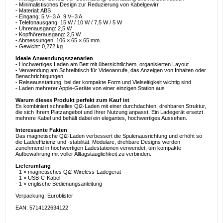
- Minimalistisches Design zur Reduzierung von Kabelgewirr
- Material: ABS
- Eingang: 5 V⎓3 A, 9 V⎓3 A
- Telefonausgang: 15 W / 10 W / 7,5 W / 5 W
- Uhrenausgang: 2,5 W
- Kopfhörerausgang: 2,5 W
- Abmessungen: 106 × 65 × 65 mm
- Gewicht: 0,272 kg
Ideale Anwendungsszenarien
- Hochwertiges Laden am Bett mit übersichtlichem, organisierten Layout
- Verwendung am Schreibtisch für Videoanrufe, das Anzeigen von Inhalten oder
Benachrichtigungen
- Reiseausstattung, bei der kompakte Form und Vielseitigkeit wichtig sind
- Laden mehrerer Apple-Geräte von einer einzigen Station aus
Warum dieses Produkt perfekt zum Kauf ist
Es kombiniert schnelles Qi2-Laden mit einer durchdachten, drehbaren Struktur,
die sich Ihrem Platzangebot und Ihrer Nutzung anpasst. Ein Ladegerät ersetzt
mehrere Kabel und behält dabei ein elegantes, hochwertiges Aussehen.
Interessante Fakten
Das magnetische Qi2-Laden verbessert die Spulenausrichtung und erhöht so
die Ladeeffizienz und -stabilität. Modulare, drehbare Designs werden
zunehmend in hochwertigen Ladestationen verwendet, um kompakte
Aufbewahrung mit voller Alltagstauglichkeit zu verbinden.
Lieferumfang
- 1 × magnetisches Qi2-Wireless-Ladegerät
- 1 × USB-C-Kabel
- 1 × englische Bedienungsanleitung
Verpackung: Euroblister
EAN: 5714122634122