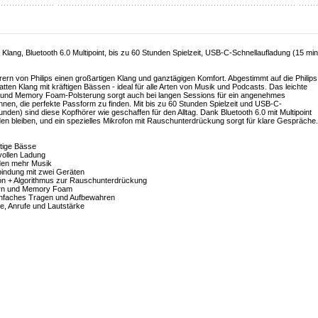
lang, Bluetooth 6.0 Multipoint, bis zu 60 Stunden Spielzeit, USB-C-Schnellaufladung (15 min
rn von Philips einen großartigen Klang und ganztägigen Komfort. Abgestimmt auf die Philips
tten Klang mit kräftigen Bässen - ideal für alle Arten von Musik und Podcasts. Das leichte
 und Memory Foam-Polsterung sorgt auch bei langen Sessions für ein angenehmes
 Ihnen, die perfekte Passform zu finden. Mit bis zu 60 Stunden Spielzeit und USB-C-
unden) sind diese Kopfhörer wie geschaffen für den Alltag. Dank Bluetooth 6.0 mit Multipoint
den bleiben, und ein spezielles Mikrofon mit Rauschunterdrückung sorgt für klare Gespräche.
ftige Bässe
 vollen Ladung
nden mehr Musik
erbindung mit zwei Geräten
ofon + Algorithmus zur Rauschunterdrückung
tern und Memory Foam
infaches Tragen und Aufbewahren
be, Anrufe und Lautstärke