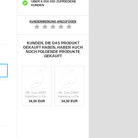
ÜBER 8.000.000 ZUFRIEDENE
KUNDEN
KUNDENMEINUNG HINZUFÜGEN
KUNDEN, DIE DAS PRODUKT
GEKAUFT HABEN, HABEN AUCH
NOCH FOLGENDE PRODUKTE
GEKAUFT
t
JBL Tune 235BT
JBL Tune 235BT
Kabellose In-Ear-
Kabellose In-Ear-
Kopfhörer - Weiß
Kopfhörer
34,50 EUR
34,50 EUR