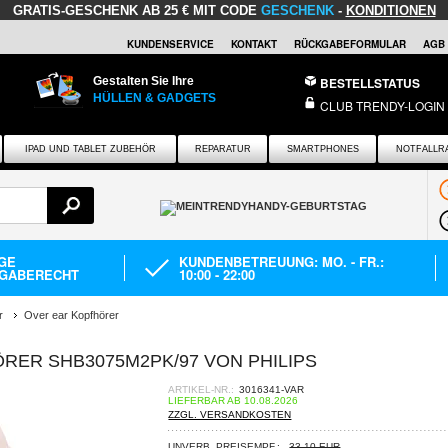
GRATIS-GESCHENK
AB 25 € MIT CODE
GESCHENK
-
KONDITIONEN
KUNDENSERVICE
KONTAKT
RÜCKGABEFORMULAR
AGB
Gestalten Sie Ihre
BESTELLSTATUS
HÜLLEN & GADGETS
CLUB TRENDY-LOGIN
IPAD UND TABLET ZUBEHÖR
REPARATUR
SMARTPHONES
NOTFALLR
AGE
KUNDENBETREUUNG: MO. - FR.:
GABERECHT
10:00 - 22:00
r
Over ear Kopfhörer
RER SHB3075M2PK/97 VON PHILIPS
ARTIKEL-NR.:
3016341-VAR
LIEFERBAR AB 10.08.2026
ZZGL. VERSANDKOSTEN
UNVERB. PREISEMPF.:
33,10 EUR