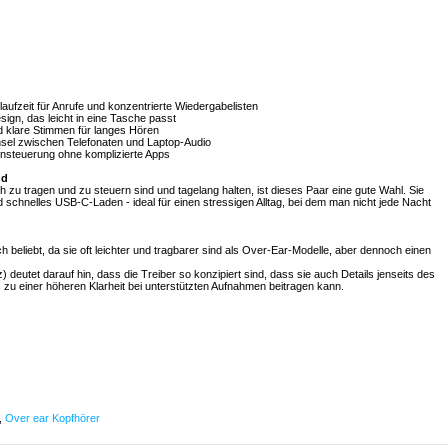
aufzeit für Anrufe und konzentrierte Wiedergabelisten
gn, das leicht in eine Tasche passt
 klare Stimmen für langes Hören
hsel zwischen Telefonaten und Laptop-Audio
ensteuerung ohne komplizierte Apps
nd
 zu tragen und zu steuern sind und tagelang halten, ist dieses Paar eine gute Wahl. Sie
nd schnelles USB-C-Laden - ideal für einen stressigen Alltag, bei dem man nicht jede Nacht
 beliebt, da sie oft leichter und tragbarer sind als Over-Ear-Modelle, aber dennoch einen
) deutet darauf hin, dass die Treiber so konzipiert sind, dass sie auch Details jenseits des
u einer höheren Klarheit bei unterstützten Aufnahmen beitragen kann.
,
Over ear Kopfhörer