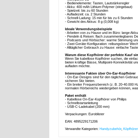
- Bedienelemente: Tasten, Lautstärkeregler
- Akku: 400 mAh Lithium-Polymer (eingebaut)
- Spielzeit: bis zu 60 Stunden
- Aufladezeit: ca. 2 Stunden
- Schnell-Ladung: 15 min für bis zu 6 Stunden
- Gewicht des Akkus: 8 g (0,008 kg)
Ideale Verwendungsbeispiele
- Arbeiten von zu Hause und im Büro: lange Akkul
- Pendeln & Reisen: flach zusammenlegbares Desi
- Podcasts und Hörbücher: warme Stimmung und
- Zwei-Geräte-Konfiguration: reibungsloser Wec
- Alltäglicher Gebrauch zu Hause: einfache Tast
Warum diese Kopfhörer der perfekte Kauf si
Wenn Sie kabellose Kopfhörer suchen, die einfach
bieten kräftige Bässe, Multipoint-Konnektivität u
aufladen möchte.
Interessante Fakten über On-Ear-Kopfhörer
- On-Ear-Designs sind für den täglichen Gebrauch
sicheren Sitz bieten.
- Ein breiter Frequenzbereich (z. B. 20-40.000 Hz
normalen Hörbereichs wiedergeben können, was z
Paket enthält
- Kabellose On-Ear-Kopfhörer von Philips
- Schnellstartanleitung
- USB-C-Ladekabel (200 mm)
Verpackungen: Euroblister
EAN: 4895229171206
Verwandte Kategorien:
Handyzubehör
,
Köpfhörer