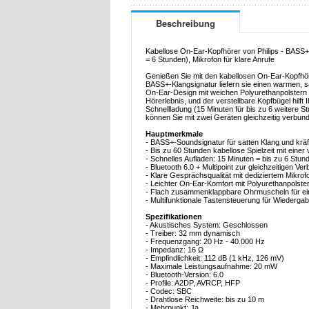
Beschreibung
Kabellose On-Ear-Kopfhörer von Philips - BASS+ K
= 6 Stunden), Mikrofon für klare Anrufe
Genießen Sie mit den kabellosen On-Ear-Kopfhöre
BASS+-Klangsignatur liefern sie einen warmen, sa
On-Ear-Design mit weichen Polyurethanpolstern
Hörerlebnis, und der verstellbare Kopfbügel hilft
Schnellladung (15 Minuten für bis zu 6 weitere St
können Sie mit zwei Geräten gleichzeitig verbun
Hauptmerkmale
- BASS+-Soundsignatur für satten Klang und krä
- Bis zu 60 Stunden kabellose Spielzeit mit einer
- Schnelles Aufladen: 15 Minuten = bis zu 6 Stu
- Bluetooth 6.0 + Multipoint zur gleichzeitigen V
- Klare Gesprächsqualität mit dediziertem Mikr
- Leichter On-Ear-Komfort mit Polyurethanpols
- Flach zusammenklappbare Ohrmuscheln für e
- Multifunktionale Tastensteuerung für Wiederga
Spezifikationen
- Akustisches System: Geschlossen
- Treiber: 32 mm dynamisch
- Frequenzgang: 20 Hz - 40.000 Hz
- Impedanz: 16 Ω
- Empfindlichkeit: 112 dB (1 kHz, 126 mV)
- Maximale Leistungsaufnahme: 20 mW
- Bluetooth-Version: 6.0
- Profile: A2DP, AVRCP, HFP
- Codec: SBC
- Drahtlose Reichweite: bis zu 10 m
- Mehrpunkt: Ja