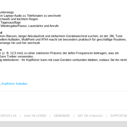
 unterwegs
 von Laptop-Audio zu Telefonaten zu wechseln
 Schweiß und leichtem Regen
d Tagesausflüge
ür Wiedergabe/Pause, Lautstärke und Anrufe
nd
arken Bässen, langer Akkulaufzeit und einfachem Gerätewechsel suchen, ist der JBL Tune
llem Aufladen, MultiPoint und IPX4 macht sie besonders praktisch für geschäftige Routinen,
erwegs hin und her wechselt.
ss
r (z. B. 12,5 mm) zu einer stärkeren Präsenz der tiefen Frequenzen beitragen, was ein
rößere Treiber verwenden.
fig telefonieren - Ihr Kopfhörer kann mit zwei Geräten verbunden bleiben, sodass Sie ihn nicht
,
Kopfhörer Kabellos
LEBOVEJ 59
|
3400 HILLERØD
|
DÄNEMARK
|
VAT: DK 37860220
|
SUPPORT@