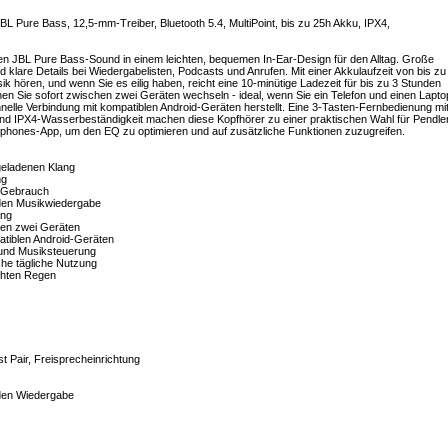
L Pure Bass, 12,5-mm-Treiber, Bluetooth 5.4, MultiPoint, bis zu 25h Akku, IPX4,
hen JBL Pure Bass-Sound in einem leichten, bequemen In-Ear-Design für den Alltag. Große
klare Details bei Wiedergabelisten, Podcasts und Anrufen. Mit einer Akkulaufzeit von bis zu
 hören, und wenn Sie es eilig haben, reicht eine 10-minütige Ladezeit für bis zu 3 Stunden
nen Sie sofort zwischen zwei Geräten wechseln - ideal, wenn Sie ein Telefon und einen Lapto
elle Verbindung mit kompatiblen Android-Geräten herstellt. Eine 3-Tasten-Fernbedienung mi
 und IPX4-Wasserbeständigkeit machen diese Kopfhörer zu einer praktischen Wahl für Pendler
phones-App, um den EQ zu optimieren und auf zusätzliche Funktionen zuzugreifen.
geladenen Klang
ng
n Gebrauch
unden Musikwiedergabe
ung
hen zwei Geräten
patiblen Android-Geräten
 und Musiksteuerung
ache tägliche Nutzung
chten Regen
st Pair, Freisprecheinrichtung
nden Wiedergabe