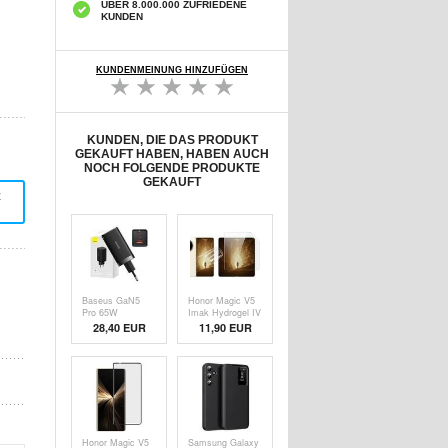
ÜBER 8.000.000 ZUFRIEDENE
KUNDEN
KUNDENMEINUNG HINZUFÜGEN
KUNDEN, DIE DAS PRODUKT
GEKAUFT HABEN, HABEN AUCH
NOCH FOLGENDE PRODUKTE
GEKAUFT
t
Baseus GaN5
Honor Magic V5
Pro 65W
Imak Hydrogel IV
Wandladegerät -
Schutz Set - 2
28,40 EUR
11,90 EUR
2xUSB-C, USB-A
Stk. - Klar
- Schwarz
Honor Magic V5
Samsung Galaxy