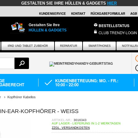
GESTALTEN SIE IHRE HÜLLEN & GADGETS
HIER
KUNDENSERVICE
KONTAKT
RÜCKGABEFORMULAR
AGB
Gestalten Sie Ihre
BESTELLSTATUS
HÜLLEN & GADGETS
CLUB TRENDY-LOGIN
IPAD UND TABLET ZUBEHÖR
REPARATUR
SMARTPHONES
NOTFALLR
AGE
KUNDENBETREUUNG: MO. - FR.:
GABERECHT
10:00 - 22:00
r
Kopfhörer Kabellos
IN-EAR-KOPFHÖRER - WEISS
ARTIKEL-NR.:
3016343
AUF LAGER - LIEFERUNG IN 1-2 WERKTAGEN
ZZGL. VERSANDKOSTEN