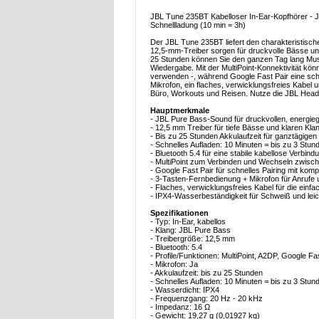
JBL Tune 235BT Kabelloser In-Ear-Kopfhörer - JB
Schnellladung (10 min = 3h)
Der JBL Tune 235BT liefert den charakteristisc
12,5-mm-Treiber sorgen für druckvolle Bässe und 
25 Stunden können Sie den ganzen Tag lang Musik
Wiedergabe. Mit der MultiPoint-Konnektivität kön
verwenden -, während Google Fast Pair eine schn
Mikrofon, ein flaches, verwicklungsfreies Kabel
Büro, Workouts und Reisen. Nutze die JBL Head
Hauptmerkmale
- JBL Pure Bass-Sound für druckvollen, energie
- 12,5 mm Treiber für tiefe Bässe und klaren Kla
- Bis zu 25 Stunden Akkulaufzeit für ganztägige
- Schnelles Aufladen: 10 Minuten = bis zu 3 St
- Bluetooth 5.4 für eine stabile kabellose Verbind
- MultiPoint zum Verbinden und Wechseln zwisc
- Google Fast Pair für schnelles Pairing mit kom
- 3-Tasten-Fernbedienung + Mikrofon für Anrufe
- Flaches, verwicklungsfreies Kabel für die einf
- IPX4-Wasserbeständigkeit für Schweiß und lei
Spezifikationen
- Typ: In-Ear, kabellos
- Klang: JBL Pure Bass
- Treibergröße: 12,5 mm
- Bluetooth: 5.4
- Profile/Funktionen: MultiPoint, A2DP, Google Fa
- Mikrofon: Ja
- Akkulaufzeit: bis zu 25 Stunden
- Schnelles Aufladen: 10 Minuten = bis zu 3 Stu
- Wasserdicht: IPX4
- Frequenzgang: 20 Hz - 20 kHz
- Impedanz: 16 Ω
- Gewicht: 19,27 g (0,01927 kg)