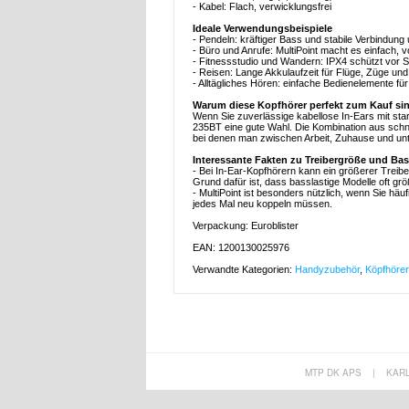
- Kabel: Flach, verwicklungsfrei
Ideale Verwendungsbeispiele
- Pendeln: kräftiger Bass und stabile Verbindung
- Büro und Anrufe: MultiPoint macht es einfach,
- Fitnessstudio und Wandern: IPX4 schützt vor
- Reisen: Lange Akkulaufzeit für Flüge, Züge un
- Alltägliches Hören: einfache Bedienelemente f
Warum diese Kopfhörer perfekt zum Kauf si
Wenn Sie zuverlässige kabellose In-Ears mit st
235BT eine gute Wahl. Die Kombination aus schne
bei denen man zwischen Arbeit, Zuhause und unt
Interessante Fakten zu Treibergröße und Ba
- Bei In-Ear-Kopfhörern kann ein größerer Treibe
Grund dafür ist, dass basslastige Modelle oft g
- MultiPoint ist besonders nützlich, wenn Sie häu
jedes Mal neu koppeln müssen.
Verpackung: Euroblister
EAN: 1200130025976
Verwandte Kategorien:
Handyzubehör
,
Köpfhörer
MTP DK APS
|
KAR