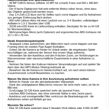
Hauptmerkmale und Spezifikationen
- 48 MP CMOS-Sensor (effektiv 10 MP) für scharfe Fotos und 640 x 480 AVI-
Videos.
- Der 8-fache Digitalzoom holt weit entfernte Motive näher heran, ohne dass
das Objektiv gewechselt werden muss.
- Das 2,4-Zoll-LCD lässt sich für Selfies nach vorne klappen und für Aufnahmen
aus geringer Entfernung flach drehen.
- 800-mAh-Lithium-Akku mit einer Laufzeit von ca. 3-4 Stunden; vollständiges
Aufladen in 1,5-2 Stunden über USB.
- 32GB microSD-Karte im Lieferumfang enthalten; Steckplatz für bis zu 64 GB
für Wochenendtrips.
- Mehrsprachiges Menü (acht Optionen) und ergonomisches ABS-Gehäuse mit
117 x 64 x 29 mm.
Ideale Anwendungsbeispiele
- Skatepark-Linien aufzeichnen, den Bildschirm nach vorne klappen und das
Framing ohne ein zweites Paar Augen festhalten.
- Geben Sie die Kamera an Kinder im Urlaub weiter; die eingebauten Spiele
beschäftigen sie, während der Sensor ihre ersten Vlogs aufnimmt.
- Verwenden Sie den Autofokus und den 8-fachen Zoom, um Vorführungen im
Klassenzimmer oder wissenschaftliche Experimente in einer Aufnahme zu
filmen.
- Nehmen Sie hinter den Kulissen kleinerer Veranstaltungen auf und spielen Sie
dann über den MP3-Modus Hintergrundmusik ab.
- Bewahren Sie die Kamera im Handschuhfach auf, um nach einem kleinen
Zusammenstoß schnell Beweisfotos zu machen.
Warum Sie diese Kamera in Ihre Ausrüstung aufnehmen sollten
- Befreit Ihr Handy von der akkubelastenden Videoarbeit.
- Dank des umklappbaren Bildschirms müssen Sie nicht mehr raten, ob Sie im
Bild sind.
- Großzügige 32-GB-Karte speichert mehr als tausend Fotos.
- Leichtes ABS-Gehäuse, das ohne störende Nähte in eine Jacke passt.
- Autofokus und voreingestellte Filter verkürzen die Bearbeitungszeit - die
Aufnahmen sehen auf Anhieb gut aus.
Wussten Sie schon?
- Eine 32-GB-Karte speichert etwa 5 Stunden VGA-Videos oder 9 000 10-MP-