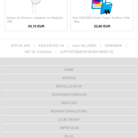
Deltaco Qi Wireless Ladegerät mit MagSafe -
iPad 2022/2025 Kinder Tragen Stoßfest Hülle
15W
- Blau
24,10 EUR
22,80 EUR
MTP DK APS
|
KARLEBOVEJ 59
|
3400 HILLERØD
|
DÄNEMARK
|
VAT: DK 37860220
|
SUPPORT@MEINTRENDYHANDY.DE
HOME
SERVICE
BESTELLSTATUS
RÜCKGABEFORMULAR
ÜBER UNS
REPARATURANLEITUNG
CLUB TRENDY
IMPRESSUM
BLOG