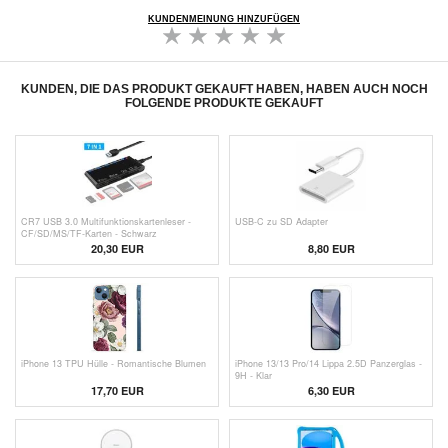
KUNDENMEINUNG HINZUFÜGEN
KUNDEN, DIE DAS PRODUKT GEKAUFT HABEN, HABEN AUCH NOCH
FOLGENDE PRODUKTE GEKAUFT
CR7 USB 3.0 Multifunktionskartenleser -
USB-C zu SD Adapter
CF/SD/MS/TF-Karten - Schwarz
20,30 EUR
8,80 EUR
iPhone 13 TPU Hülle - Romantische Blumen
iPhone 13/13 Pro/14 Lippa 2.5D Panzerglas -
9H - Klar
17,70 EUR
6,30
EUR