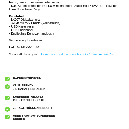
Fotos, bevor man sie entladen muss.
- Das Strohhutmikrofon im LK007 nimmt Mono-Audio mit 16 kHz auf - ideal für
klare Sprache in Vlogs.
Box-Inhalt
- LK007 Digitalkamera
- 32GB microSD-Karte (vorinstalliert)
- USB-Kartenleser
- USB-Ladekabel
- Englisches Benutzerhandbuch
Verpackung: Euroblister
EAN: 5714122545114
Verwandte Kategorien:
Camcorder und Fotozubehör
,
GoPro und Action Cam
EXPRESSVERSAND
CLUB TRENDY
7% RABATT ERHALTEN
KUNDENBETREUUNG
MO. - FR. 10:00 - 22:00
30 TAGE RÜCKGABERECHT
ÜBER 8.000.000 ZUFRIEDENE
KUNDEN