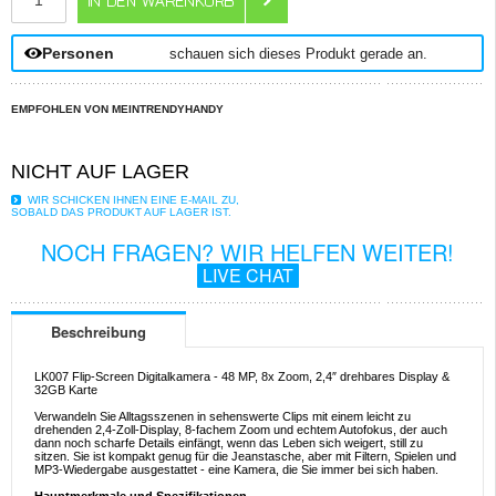
Personen
schauen sich dieses Produkt gerade an.
EMPFOHLEN VON MEINTRENDYHANDY
NICHT AUF LAGER
WIR SCHICKEN IHNEN EINE E-MAIL ZU,
SOBALD DAS PRODUKT AUF LAGER IST.
NOCH FRAGEN? WIR HELFEN WEITER!
LIVE CHAT
Beschreibung
LK007 Flip-Screen Digitalkamera - 48 MP, 8x Zoom, 2,4″ drehbares Display &
32GB Karte
Verwandeln Sie Alltagsszenen in sehenswerte Clips mit einem leicht zu
drehenden 2,4-Zoll-Display, 8-fachem Zoom und echtem Autofokus, der auch
dann noch scharfe Details einfängt, wenn das Leben sich weigert, still zu
sitzen. Sie ist kompakt genug für die Jeanstasche, aber mit Filtern, Spielen und
MP3-Wiedergabe ausgestattet - eine Kamera, die Sie immer bei sich haben.