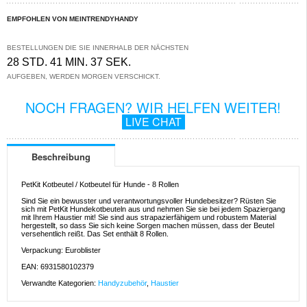
EMPFOHLEN VON MEINTRENDYHANDY
BESTELLUNGEN DIE SIE INNERHALB DER NÄCHSTEN
28 STD. 41 MIN. 37 SEK.
AUFGEBEN, WERDEN MORGEN VERSCHICKT.
NOCH FRAGEN? WIR HELFEN WEITER!
LIVE CHAT
Beschreibung
PetKit Kotbeutel / Kotbeutel für Hunde - 8 Rollen
Sind Sie ein bewusster und verantwortungsvoller Hundebesitzer? Rüsten Sie
sich mit PetKit Hundekotbeuteln aus und nehmen Sie sie bei jedem Spaziergang
mit Ihrem Haustier mit! Sie sind aus strapazierfähigem und robustem Material
hergestellt, so dass Sie sich keine Sorgen machen müssen, dass der Beutel
versehentlich reißt. Das Set enthält 8 Rollen.
Verpackung: Euroblister
EAN: 6931580102379
Verwandte Kategorien:
Handyzubehör
,
Haustier