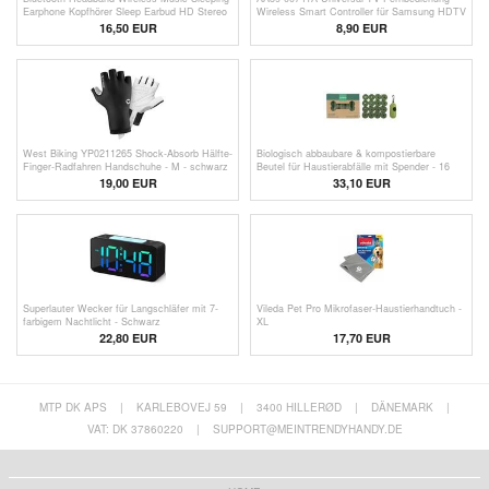
Earphone Kopfhörer Sleep Earbud HD Stereo
Wireless Smart Controller für Samsung HDTV
Lautsprecher für Schlafen, Training, Joggen,
LED Smart Digital TV - Schwarz
16,50 EUR
8,90 EUR
Yoga - Rose
West Biking YP0211265 Shock-Absorb Hälfte-
Biologisch abbaubare & kompostierbare
Finger-Radfahren Handschuhe - M - schwarz
Beutel für Haustierabfälle mit Spender - 16
Rollen
19,00 EUR
33,10 EUR
Superlauter Wecker für Langschläfer mit 7-
Vileda Pet Pro Mikrofaser-Haustierhandtuch -
farbigem Nachtlicht - Schwarz
XL
22,80
EUR
17,70 EUR
MTP DK APS
|
KARLEBOVEJ 59
|
3400 HILLERØD
|
DÄNEMARK
|
VAT: DK 37860220
|
SUPPORT@MEINTRENDYHANDY.DE