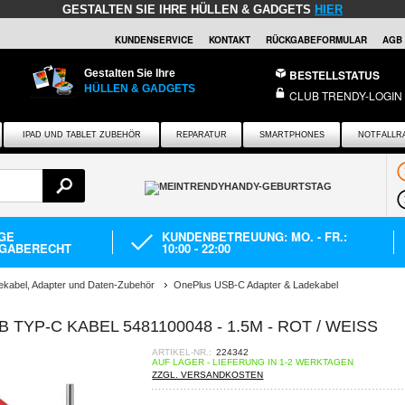
GESTALTEN SIE IHRE HÜLLEN & GADGETS
HIER
KUNDENSERVICE
KONTAKT
RÜCKGABEFORMULAR
AGB
Gestalten Sie Ihre
BESTELLSTATUS
HÜLLEN & GADGETS
CLUB TRENDY-LOGIN
IPAD UND TABLET ZUBEHÖR
REPARATUR
SMARTPHONES
NOTFALLR
AGE
KUNDENBETREUUNG: MO. - FR.:
GABERECHT
10:00 - 22:00
kabel, Adapter und Daten-Zubehör
OnePlus USB-C Adapter & Ladekabel
P-C KABEL 5481100048 - 1.5M - ROT / WEISS
ARTIKEL-NR.:
224342
AUF LAGER - LIEFERUNG IN 1-2 WERKTAGEN
ZZGL. VERSANDKOSTEN