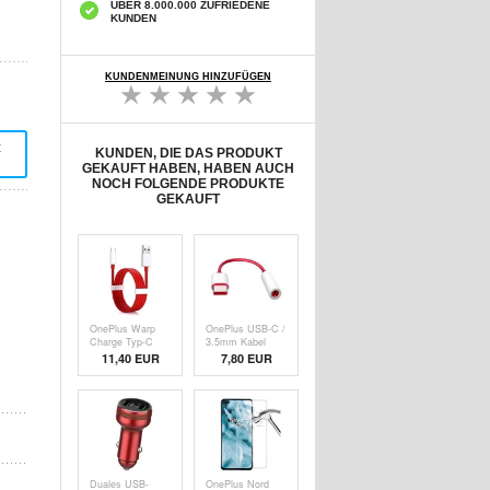
ÜBER 8.000.000 ZUFRIEDENE
KUNDEN
KUNDENMEINUNG HINZUFÜGEN
t
KUNDEN, DIE DAS PRODUKT
GEKAUFT HABEN, HABEN AUCH
NOCH FOLGENDE PRODUKTE
GEKAUFT
OnePlus Warp
OnePlus USB-C /
Charge Typ-C
3.5mm Kabel
Kabel
Adapter - Bulk -
11,40 EUR
7,80 EUR
5461100012 -
Rot / Weiß
1.5m - Rot /
Weiß
Duales USB-
OnePlus Nord