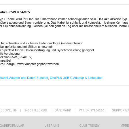
bel - 65W, 6.5A/10V
p-C Kabel wird Ihr OnePlus Smartphone immer schnell geladen sein. Das aktualisierte Typ-
enübertragung und Synchronisierung. Das Kabel ist schlank und kompakt, mit einem Kern aus
r Silikonbeschichtung. Bleiben Sie den ganzen Tag über mit ultraschnellem Aufladen überall i
t für schnelles und sicheres Laden für Ihre OnePlus-Geräte.
el gefertigt und mit Silikon ummantelt
h perfekt für die Datenübertragung und Synchronisierung geeignet
ile Verbindung
eit von 65W (6,5A/10V)
mpatibel
Warp Charge Power Adapter gepaart werden
kabel, Adapter und Daten-Zubehör
,
OnePlus USB-C Adapter & Ladekabel
LEBOVEJ 59
|
3400 HILLERØD
|
DÄNEMARK
|
VAT: DK 37860220
|
SUPPORT@
GABEFORMULAR
ÜBER UNS
CLUB TRENDY
IMPR