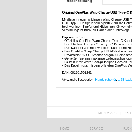
Beschreibung
Original OnePlus Warp Charge USB Type-C Ka
Mit diesem neuen originalen Warp Charge USB Ty
C-zu-Typ-C-Design ist auch perfekt für die Dat
hochwertigem Kupfer und Nickel, umhüllt von eine
Verbindung: im Büro, zu Hause oder unterwegs.
Eigenschaften:
- Offizielles OnePlus Warp Charge Type-C Kabel
- Ein aktualisiertes Typ-C-zu-Typ-C-Design sorg
- Das Kabel ist aus hochwertigem Kupfer und Nick
- Das OnePlus Warp Charge USB-C-Kabel ist auc
- Reversible USB-C-Stecker sorgen für eine stab
- Genießen Sie eine maximale Ladegeschwindigk
- Es ist nur mit Warp Charge-fähigen Geräten ko
- Das Kabel muss mit dem offiziellen OnePlus 
EAN: 6921815612414
Verwandte Kategorien:
Handyzubehör
,
USB Lade
MTP DK APS
|
KAR
HOME
SERVICE
RÜCK