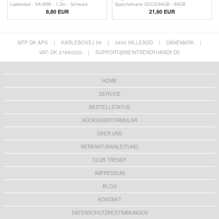
Ladekabel - 5A/40W - 1.2m - Schwarz
Speicherkarte SDCS/64GB - 64GB
8,80 EUR
21,60 EUR
MTP DK APS
|
KARLEBOVEJ 59
|
3400 HILLERØD
|
DÄNEMARK
|
VAT: DK 37860220
|
SUPPORT@MEINTRENDYHANDY.DE
HOME
SERVICE
BESTELLSTATUS
RÜCKGABEFORMULAR
ÜBER UNS
REPARATURANLEITUNG
CLUB TRENDY
IMPRESSUM
BLOG
KONTAKT
DATENSCHUTZBESTIMMUNGEN