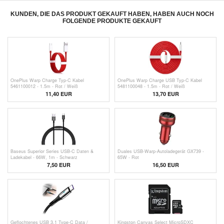
KUNDEN, DIE DAS PRODUKT GEKAUFT HABEN, HABEN AUCH NOCH
FOLGENDE PRODUKTE GEKAUFT
OnePlus Warp Charge Typ-C Kabel
OnePlus Warp Charge USB Typ-C Kabel
5461100012 - 1.5m - Rot / Weiß
5481100048 - 1.5m - Rot / Weiß
11,40 EUR
13,70 EUR
Baseus Superior Series USB-C Daten &
Duales USB-Warp-Autoladegerät GX739 -
Ladekabel - 66W, 1m - Schwarz
65W - Rot
7,50 EUR
16,50 EUR
Geflochtenes USB 3.1 Type-C Data /
Kingston Canvas Select MicroSDXC