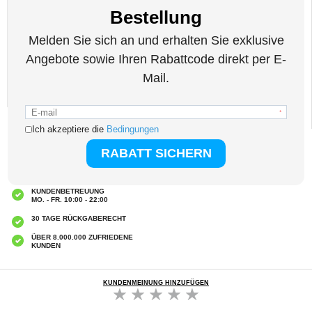
- Eingang: DC 12V-24V, 5A max.
- USB 1 Ausgang: DC 4.5-12V/1.5-6.5A
- USB 2 Ausgang: DC 5V/2.4A max
- Abmessungen: 68 x 32 x 20,5mm
- Material: Metall und ABS
Verpackung: Euroblister
EAN: 5714122195227
Verwandte Kategorien:
Handyzubehör
,
Autozubehör
,
Auto Ladegerät
EXPRESSVERSAND
CLUB TRENDY
7% RABATT ERHALTEN
KUNDENBETREUUNG
MO. - FR. 10:00 - 22:00
30 TAGE RÜCKGABERECHT
ÜBER 8.000.000 ZUFRIEDENE
KUNDEN
KUNDENMEINUNG HINZUFÜGEN