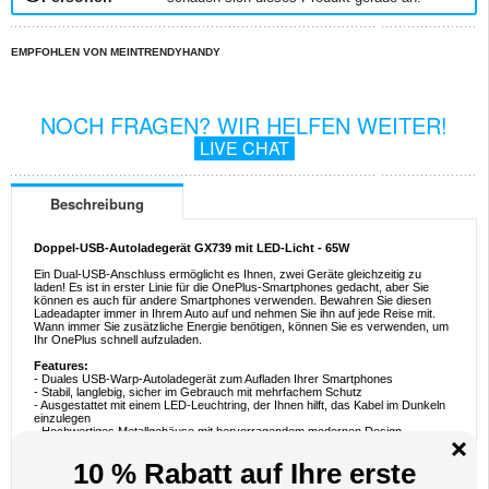
EMPFOHLEN VON MEINTRENDYHANDY
NOCH FRAGEN? WIR HELFEN WEITER!
LIVE CHAT
Beschreibung
Doppel-USB-Autoladegerät GX739 mit LED-Licht - 65W
Ein Dual-USB-Anschluss ermöglicht es Ihnen, zwei Geräte gleichzeitig zu
laden! Es ist in erster Linie für die OnePlus-Smartphones gedacht, aber Sie
können es auch für andere Smartphones verwenden. Bewahren Sie diesen
Ladeadapter immer in Ihrem Auto auf und nehmen Sie ihn auf jede Reise mit.
Wann immer Sie zusätzliche Energie benötigen, können Sie es verwenden, um
Ihr OnePlus schnell aufzuladen.
Features:
- Duales USB-Warp-Autoladegerät zum Aufladen Ihrer Smartphones
- Stabil, langlebig, sicher im Gebrauch mit mehrfachem Schutz
- Ausgestattet mit einem LED-Leuchtring, der Ihnen hilft, das Kabel im Dunkeln
einzulegen
- Hochwertiges Metallgehäuse mit hervorragendem modernen Design
- Kompatibel mit allen OnePlus Mobiltelefonen
Spezifikationen:
- Leistung: bis zu 65W