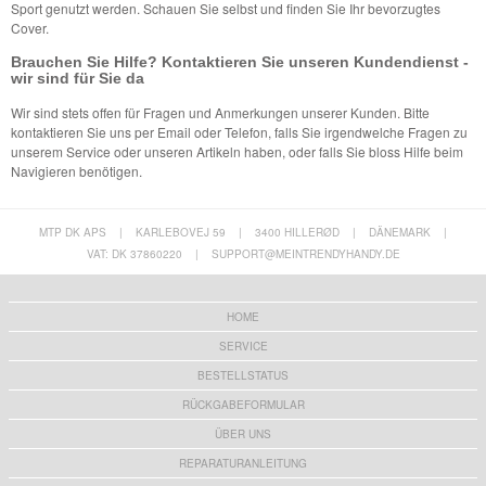
Sport genutzt werden. Schauen Sie selbst und finden Sie Ihr bevorzugtes
Cover.
Brauchen Sie Hilfe? Kontaktieren Sie unseren Kundendienst -
wir sind für Sie da
Wir sind stets offen für Fragen und Anmerkungen unserer Kunden. Bitte
kontaktieren Sie uns per Email oder Telefon, falls Sie irgendwelche Fragen zu
unserem Service oder unseren Artikeln haben, oder falls Sie bloss Hilfe beim
Navigieren benötigen.
MTP DK APS
|
KARLEBOVEJ 59
|
3400 HILLERØD
|
DÄNEMARK
|
VAT: DK 37860220
|
SUPPORT@MEINTRENDYHANDY.DE
HOME
SERVICE
BESTELLSTATUS
RÜCKGABEFORMULAR
ÜBER UNS
REPARATURANLEITUNG