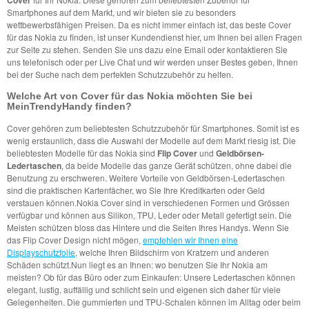
Smartphones auf dem Markt, und wir bieten sie zu besonders
wettbewerbsfähigen Preisen. Da es nicht immer einfach ist, das beste Cover
für das Nokia zu finden, ist unser Kundendienst hier, um Ihnen bei allen Fragen
zur Seite zu stehen. Senden Sie uns dazu eine Email oder kontaktieren Sie
uns telefonisch oder per Live Chat und wir werden unser Bestes geben, Ihnen
bei der Suche nach dem perfekten Schutzzubehör zu helfen.
Welche Art von Cover für das Nokia möchten Sie bei
MeinTrendyHandy finden?
Cover gehören zum beliebtesten Schutzzubehör für Smartphones. Somit ist es
wenig erstaunlich, dass die Auswahl der Modelle auf dem Markt riesig ist. Die
beliebtesten Modelle für das Nokia sind
Flip Cover
und
Geldbörsen-
Ledertaschen
, da beide Modelle das ganze Gerät schützen, ohne dabei die
Benutzung zu erschweren. Weitere Vorteile von Geldbörsen-Ledertaschen
sind die praktischen Kartenfächer, wo Sie Ihre Kreditkarten oder Geld
verstauen können.Nokia Cover sind in verschiedenen Formen und Grössen
verfügbar und können aus Silikon, TPU, Leder oder Metall gefertigt sein. Die
Meisten schützen bloss das Hintere und die Seiten Ihres Handys. Wenn Sie
das Flip Cover Design nicht mögen,
empfehlen wir Ihnen eine
Displayschutzfolie
, welche Ihren Bildschirm von Kratzern und anderen
Schäden schützt.Nun liegt es an Ihnen: wo benutzen Sie Ihr Nokia am
meisten? Ob für das Büro oder zum Einkaufen: Unsere Ledertaschen können
elegant, lustig, auffällig und schlicht sein und eigenen sich daher für viele
Gelegenheiten. Die gummierten und TPU-Schalen können im Alltag oder beim