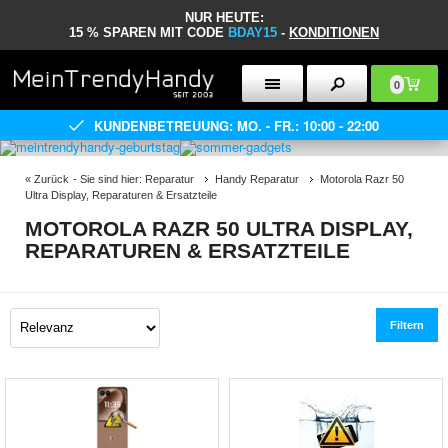
NUR HEUTE:
15 % SPAREN MIT CODE
BDAY15
-
KONDITIONEN
0
KUNDENBETREUUNG: MO. - FR.: 10:00 - 22:00
«
Zurück
- Sie sind hier:
Reparatur
Handy Reparatur
Motorola Razr 50
Ultra Display, Reparaturen & Ersatzteile
MOTOROLA RAZR 50 ULTRA DISPLAY,
REPARATUREN & ERSATZTEILE
Filtern