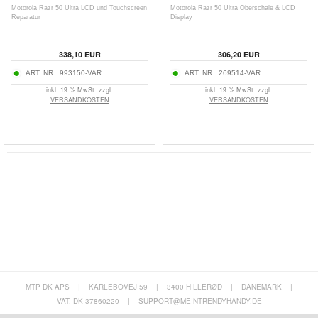
Motorola Razr 50 Ultra LCD und Touchscreen
Motorola Razr 50 Ultra Oberschale & LCD
Reparatur
Display
338,10
EUR
306,20
EUR
ART. NR.:
993150-VAR
ART. NR.:
269514-VAR
inkl. 19 % MwSt. zzgl.
inkl. 19 % MwSt. zzgl.
VERSANDKOSTEN
VERSANDKOSTEN
MTP DK APS
|
KARLEBOVEJ 59
|
3400 HILLERØD
|
DÄNEMARK
|
VAT: DK 37860220
|
SUPPORT@MEINTRENDYHANDY.DE