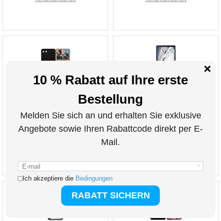
Motorola Razr 50 Ultra LCD Display (Extern)
Motorola Razr 50 Ultra LCD und Touchscreen
- 5D68C24593
(Extern) Reparatur
89,20
EUR
121,10
EUR
ART. NR.:
269767
ART. NR.:
993332
inkl. 19 % MwSt. zzgl.
inkl. 19 % MwSt. zzgl.
VERSANDKOSTEN
VERSANDKOSTEN