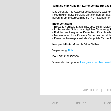
Vertikale Flip Hülle mit Kartenschlitz für da
Das vertikale Flip-Case ist so konzipiert, dass d
Konstruktion garantiert lang anhaltenden Schutz,
neben Ihrem Motorola Edge 50 Pro mitzunehmen,
Eigenschaften:
- Elegante vertikale Klapphülle, speziell für Moto
- Umfassender Schutz vor täglicher Abnutzung, 
- Praktisches integriertes Kartenfach für schnelle
- Magnetverschluss für mehr Sicherheit und sic
- Diese hochwertige vertikale Klapphülle für da
Kompatibilität:
Motorola Edge 50 Pro
Verpackung:
Bulk
EAN: 5714122456366
Verwandte Kategorien:
Handyzubehör
,
Motorola 
MTP DK APS
|
KAR
HOME
SERVICE
RÜCK