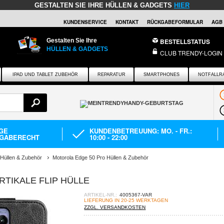
GESTALTEN SIE IHRE HÜLLEN & GADGETS
HIER
KUNDENSERVICE
KONTAKT
RÜCKGABEFORMULAR
AGB
Gestalten Sie Ihre
BESTELLSTATUS
HÜLLEN & GADGETS
CLUB TRENDY-LOGIN
IPAD UND TABLET ZUBEHÖR
REPARATUR
SMARTPHONES
NOTFALLR
AGE
KUNDENBETREUUNG: MO. - FR.:
GABERECHT
10:00 - 22:00
 Hüllen & Zubehör
Motorola Edge 50 Pro Hüllen & Zubehör
TIKALE FLIP HÜLLE
ARTIKEL-NR.:
4005367-VAR
LIEFERUNG IN 20-25 WERKTAGEN
ZZGL. VERSANDKOSTEN