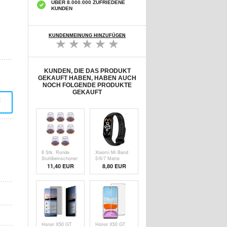
ÜBER 8.000.000 ZUFRIEDENE
KUNDEN
KUNDENMEINUNG HINZUFÜGEN
KUNDEN, DIE DAS PRODUKT
GEKAUFT HABEN, HABEN AUCH
NOCH FOLGENDE PRODUKTE
GEKAUFT
t
8 Stk. Runde
Xiaomi Mi Band
Stuhlbeinschoner
5/6/7 Matte
mit Filz - S -
Silikonband
11,40 EUR
8,80 EUR
Transparent
Honor X50 GT
Honor X50 GT