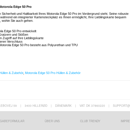
s Motorola Edge 50 Pro
ie Sicherheit und Haltbarkeit Ihres Motorola Edge 50 Pro im Vordergrund steht. Seine robuste
 während ein integrierter Kartensteckplatz es Ihnen ermöglicht, Ihre Lieblingskarte bequem
 wohin Sie auch gehen.
rola Edge 50 Pro entwickelt
Kratzern und Stößen
n Zugriff auf Ihre Lieblingskarte
heren Verschluss
s Motorola Edge 50 Pro besteht aus Polyurethan und TPU
Hüllen & Zubehör
,
Motorola Edge 50 Pro Hüllen & Zubehör
LEBOVEJ 59
|
3400 HILLERØD
|
DÄNEMARK
|
VAT: DK 37860220
|
SUPPORT@
GABEFORMULAR
ÜBER UNS
CLUB TRENDY
IMPR