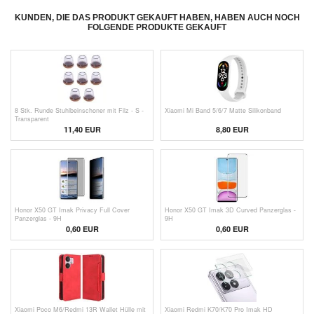
KUNDEN, DIE DAS PRODUKT GEKAUFT HABEN, HABEN AUCH NOCH
FOLGENDE PRODUKTE GEKAUFT
8 Stk. Runde Stuhlbeinschoner mit Filz - S -
Xiaomi Mi Band 5/6/7 Matte Silikonband
Transparent
11,40 EUR
8,80 EUR
Honor X50 GT Imak Privacy Full Cover
Honor X50 GT Imak 3D Curved Panzerglas -
Panzerglas - 9H
9H
0,60
EUR
0,60
EUR
Xiaomi Poco M6/Redmi 13R Wallet Hülle mit
Xiaomi Redmi K70/K70 Pro Imak HD