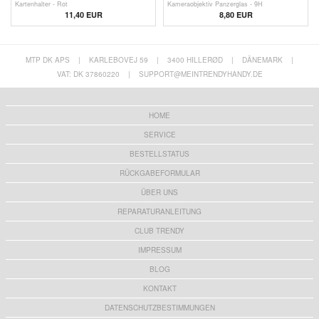
Kartenhalter - Rot
Kameraobjektiv Panzerglas - 9H
11,40
EUR
8,80 EUR
MTP DK APS
|
KARLEBOVEJ 59
|
3400 HILLERØD
|
DÄNEMARK
|
VAT: DK 37860220
|
SUPPORT@MEINTRENDYHANDY.DE
HOME
SERVICE
BESTELLSTATUS
RÜCKGABEFORMULAR
ÜBER UNS
REPARATURANLEITUNG
CLUB TRENDY
IMPRESSUM
BLOG
KONTAKT
DATENSCHUTZBESTIMMUNGEN