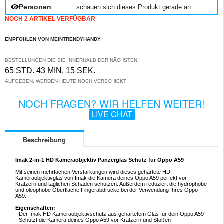
Personen
schauen sich dieses Produkt gerade an.
NOCH 2 ARTIKEL VERFÜGBAR
EMPFOHLEN VON MEINTRENDYHANDY
BESTELLUNGEN DIE SIE INNERHALB DER NÄCHSTEN
65 STD. 43 MIN. 15 SEK.
AUFGEBEN, WERDEN HEUTE NOCH VERSCHICKT!
NOCH FRAGEN? WIR HELFEN WEITER!
LIVE CHAT
Beschreibung
Imak 2-in-1 HD Kameraobjektiv Panzerglas Schutz für Oppo A59
Mit seinen mehrfachen Verstärkungen wird dieses gehärtete HD-
Kameraobjektivglas von Imak die Kamera deines Oppo A59 perfekt vor
Kratzern und täglichen Schäden schützen. Außerdem reduziert die hydrophobe
und oleophobe Oberfläche Fingerabdrücke bei der Verwendung Ihres Oppo
A59.
Eigenschaften:
- Der Imak HD Kameraobjektivschutz aus gehärtetem Glas für dein Oppo A59
- Schützt die Kamera deines Oppo A59 vor Kratzern und Stößen