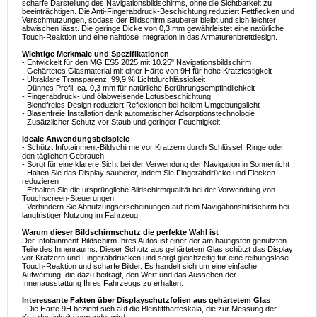
scharfe Darstellung des Navigationsbildschirms, ohne die Sichtbarkeit zu
beeinträchtigen. Die Anti-Fingerabdruck-Beschichtung reduziert Fettflecken und
Verschmutzungen, sodass der Bildschirm sauberer bleibt und sich leichter
abwischen lässt. Die geringe Dicke von 0,3 mm gewährleistet eine natürliche
Touch-Reaktion und eine nahtlose Integration in das Armaturenbrettdesign.
Wichtige Merkmale und Spezifikationen
- Entwickelt für den MG ES5 2025 mit 10.25" Navigationsbildschirm
- Gehärtetes Glasmaterial mit einer Härte von 9H für hohe Kratzfestigkeit
- Ultraklare Transparenz: 99,9 % Lichtdurchlässigkeit
- Dünnes Profil: ca. 0,3 mm für natürliche Berührungsempfindlichkeit
- Fingerabdruck- und ölabweisende Lotusbeschichtung
- Blendfreies Design reduziert Reflexionen bei hellem Umgebungslicht
- Blasenfreie Installation dank automatischer Adsorptionstechnologie
- Zusätzlicher Schutz vor Staub und geringer Feuchtigkeit
Ideale Anwendungsbeispiele
- Schützt Infotainment-Bildschirme vor Kratzern durch Schlüssel, Ringe oder
den täglichen Gebrauch
- Sorgt für eine klarere Sicht bei der Verwendung der Navigation in Sonnenlicht
- Halten Sie das Display sauberer, indem Sie Fingerabdrücke und Flecken
reduzieren
- Erhalten Sie die ursprüngliche Bildschirmqualität bei der Verwendung von
Touchscreen-Steuerungen
- Verhindern Sie Abnutzungserscheinungen auf dem Navigationsbildschirm bei
langfristiger Nutzung im Fahrzeug
Warum dieser Bildschirmschutz die perfekte Wahl ist
Der Infotainment-Bildschirm Ihres Autos ist einer der am häufigsten genutzten
Teile des Innenraums. Dieser Schutz aus gehärtetem Glas schützt das Display
vor Kratzern und Fingerabdrücken und sorgt gleichzeitig für eine reibungslose
Touch-Reaktion und scharfe Bilder. Es handelt sich um eine einfache
Aufwertung, die dazu beiträgt, den Wert und das Aussehen der
Innenausstattung Ihres Fahrzeugs zu erhalten.
Interessante Fakten über Displayschutzfolien aus gehärtetem Glas
- Die Härte 9H bezieht sich auf die Bleistifthärteskala, die zur Messung der