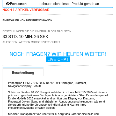
Personen
schauen sich dieses Produkt gerade an.
NOCH 3 ARTIKEL VERFÜGBAR
EMPFOHLEN VON MEINTRENDYHANDY
BESTELLUNGEN DIE SIE INNERHALB DER NÄCHSTEN
33 STD. 10 MIN. 26 SEK.
AUFGEBEN, WERDEN MORGEN VERSCHICKT.
NOCH FRAGEN? WIR HELFEN WEITER!
LIVE CHAT
Beschreibung
Panzerglas für MG ES5 2025 10.25" - 9H Härtegrad, kratzfest,
Navigationsdisplay-Schutz
Schützen Sie den 10.25" Navigationsbildschirm Ihres MG ES5 2025 mit diesem
präzise zugeschnittenen Displayschutz aus gehärtetem Glas. Er wurde speziell
für die Modelle 2025 entwickelt und schützt das Display vor Kratzern,
Fingerabdrücken, Staub und alltäglichen Abnutzungserscheinungen, während
die ursprüngliche Berührungsempfindlichkeit und Klarheit Ihres
Infotainmentsystems erhalten bleiben.
Mit einer Transparenz von über 99,9 % sorgt das Glas für eine helle und