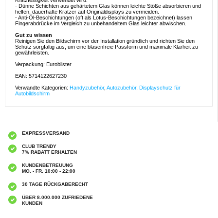
Kratzfestigkeit verwendet wird.
- Dünne Schichten aus gehärtetem Glas können leichte Stöße absorbieren und
helfen, dauerhafte Kratzer auf Originaldisplays zu vermeiden.
- Anti-Öl-Beschichtungen (oft als Lotus-Beschichtungen bezeichnet) lassen
Fingerabdrücke im Vergleich zu unbehandeltem Glas leichter abwischen.
Gut zu wissen
Reinigen Sie den Bildschirm vor der Installation gründlich und richten Sie den
Schutz sorgfältig aus, um eine blasenfreie Passform und maximale Klarheit zu
gewährleisten.
Verpackung: Euroblister
EAN: 5714122627230
Verwandte Kategorien:
Handyzubehör
,
Autozubehör
,
Displayschutz für
Autobildschirm
EXPRESSVERSAND
CLUB TRENDY
7% RABATT ERHALTEN
KUNDENBETREUUNG
MO. - FR. 10:00 - 22:00
30 TAGE RÜCKGABERECHT
ÜBER 8.000.000 ZUFRIEDENE
KUNDEN