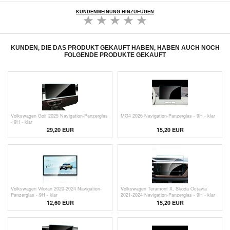
KUNDENMEINUNG HINZUFÜGEN
KUNDEN, DIE DAS PRODUKT GEKAUFT HABEN, HABEN AUCH NOCH
FOLGENDE PRODUKTE GEKAUFT
Volkswagen Golf 2025 Navigation-Panzerglas
MG4 2026 Navigation-Panzerglas - 9H - klar
- 9H - klar
29,20 EUR
15,20
EUR
Volkswagen Viloran 2020-2024 Navigation-
Volkswagen Teramont X, Skoda Octavia
Panzerglas - 9H - klar
2021-2024 Navigation-Panzerglas - 9H - klar
12,60
EUR
15,20
EUR