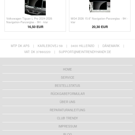
Volkswagen Tiguan L Pro 2024-2026
MG4 2026 15.6" Navigation-Panzerglas - 9H -
Navigation-Panzerglas - 9H - klar
klar
16,50
EUR
20,30
EUR
MTP DK APS
|
KARLEBOVEJ 59
|
3400 HILLERØD
|
DÄNEMARK
|
VAT: DK 37860220
|
SUPPORT@MEINTRENDYHANDY.DE
HOME
SERVICE
BESTELLSTATUS
RÜCKGABEFORMULAR
ÜBER UNS
REPARATURANLEITUNG
CLUB TRENDY
IMPRESSUM
BLOG