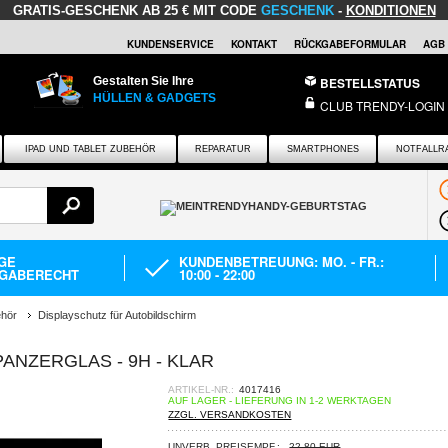
GRATIS-GESCHENK
AB 25 € MIT CODE
GESCHENK
-
KONDITIONEN
KUNDENSERVICE
KONTAKT
RÜCKGABEFORMULAR
AGB
Gestalten Sie Ihre
BESTELLSTATUS
HÜLLEN & GADGETS
CLUB TRENDY-LOGIN
IPAD UND TABLET ZUBEHÖR
REPARATUR
SMARTPHONES
NOTFALLR
AGE
KUNDENBETREUUNG: MO. - FR.:
GABERECHT
10:00 - 22:00
ehör
Displayschutz für Autobildschirm
PANZERGLAS - 9H - KLAR
ARTIKEL-NR.:
4017416
AUF LAGER - LIEFERUNG IN 1-2 WERKTAGEN
ZZGL. VERSANDKOSTEN
UNVERB. PREISEMPF.:
22,80 EUR