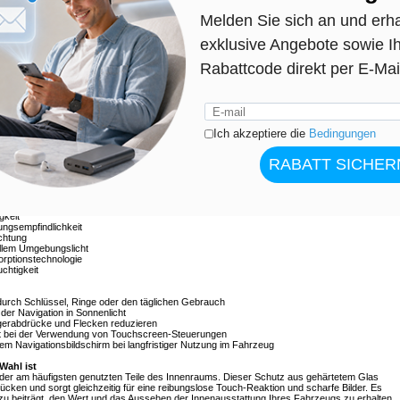
ratzfest, Navigationsdisplay-Schutz
hres MG4 2026 15.6" mit diesem präzise zugeschnittenen Displayschutz aus gehärtetem Glas
t und schützt das Display vor Kratzern, Fingerabdrücken, Staub und alltäglichen
che Berührungsempfindlichkeit und Klarheit Ihres Infotainmentsystems erhalten bleiben.
Glas für eine helle und scharfe Darstellung des Navigationsbildschirms, ohne die
rabdruck-Beschichtung reduziert Fettflecken und Verschmutzungen, sodass der Bildschirm
t. Die geringe Dicke von 0,3 mm gewährleistet eine natürliche Touch-Reaktion und eine
onsbildschirm
für hohe Kratzfestigkeit
gkeit
rungsempfindlichkeit
chtung
hellem Umgebungslicht
sorptionstechnologie
chtigkeit
 durch Schlüssel, Ringe oder den täglichen Gebrauch
 der Navigation in Sonnenlicht
ngerabdrücke und Flecken reduzieren
ität bei der Verwendung von Touchscreen-Steuerungen
m Navigationsbildschirm bei langfristiger Nutzung im Fahrzeug
Wahl ist
er der am häufigsten genutzten Teile des Innenraums. Dieser Schutz aus gehärtetem Glas
cken und sorgt gleichzeitig für eine reibungslose Touch-Reaktion und scharfe Bilder. Es
azu beiträgt, den Wert und das Aussehen der Innenausstattung Ihres Fahrzeugs zu erhalten.