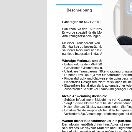
Beschreibung
Panzerglas für MG4 2026 15.6" - 9H Härtegrad, k
Schützen Sie den 15.6" Navigationsbildschirm I
Er wurde speziell für die Modelle 2026 entwickel
Abnutzungserscheinungen, während die ursprüngli
Mit einer Transparenz von über 99,9 % sorgt das 
Sichtbarkeit zu beeinträchtigen. Die Anti-Finge
sauberer bleibt und sich leichter abwischen läss
nahtlose Integration in das Armaturenbrettdesign.
Wichtige Merkmale und Spezifikationen
- Entwickelt für den MG4 2026 mit 15.6" Navigati
- Gehärtetes Glasmaterial mit einer Härte von 9H 
- Ultraklare Transparenz: 99,9 % Lichtdurchlässi
- Dünnes Profil: ca. 0,3 mm für natürliche Berüh
- Fingerabdruck- und ölabweisende Lotusbeschi
- Blendfreies Design reduziert Reflexionen bei 
- Blasenfreie Installation dank automatischer Ad
- Zusätzlicher Schutz vor Staub und geringer Feu
Ideale Anwendungsbeispiele
- Schützt Infotainment-Bildschirme vor Kratzern
- Sorgt für eine klarere Sicht bei der Verwendung
- Halten Sie das Display sauberer, indem Sie Fi
- Erhalten Sie die ursprüngliche Bildschirmqual
- Verhindern Sie Abnutzungserscheinungen auf de
Warum dieser Bildschirmschutz die perfekte 
Der Infotainment-Bildschirm Ihres Autos ist ein
schützt das Display vor Kratzern und Fingerabdrü
handelt sich um eine einfache Aufwertung, die d