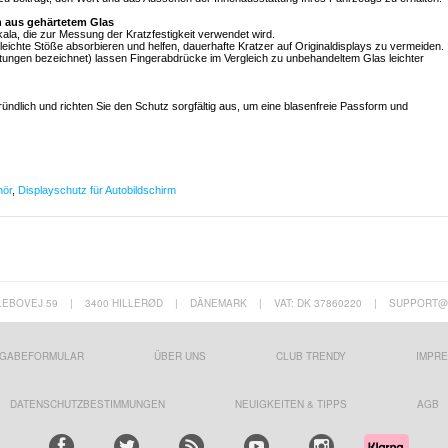
n aus gehärtetem Glas
eskala, die zur Messung der Kratzfestigkeit verwendet wird.
ichte Stöße absorbieren und helfen, dauerhafte Kratzer auf Originaldisplays zu vermeiden.
htungen bezeichnet) lassen Fingerabdrücke im Vergleich zu unbehandeltem Glas leichter
gründlich und richten Sie den Schutz sorgfältig aus, um eine blasenfreie Passform und
hör
,
Displayschutz für Autobildschirm
LEBOVEJ 59
|
3400 HILLERØD
|
DÄNEMARK
|
VAT: DK 37860220
|
SUPPORT@
GABEFORMULAR
ÜBER UNS
CLUB TRENDY
IMPR
DATENSCHUTZBESTIMMUNGEN
NEUIGKEITEN & TIPPS
AGB