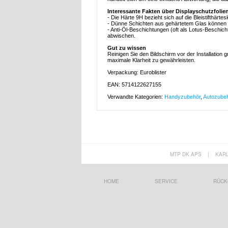
Interessante Fakten über Displayschutzfolie
- Die Härte 9H bezieht sich auf die Bleistifthärt
- Dünne Schichten aus gehärtetem Glas können le
- Anti-Öl-Beschichtungen (oft als Lotus-Beschic
abwischen.
Gut zu wissen
Reinigen Sie den Bildschirm vor der Installation 
maximale Klarheit zu gewährleisten.
Verpackung: Euroblister
EAN: 5714122627155
Verwandte Kategorien:
Handyzubehör
,
Autozube
MTP DK APS
|
KAR
HOME
SERVICE
RÜCK