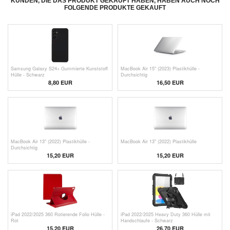
KUNDEN, DIE DAS PRODUKT GEKAUFT HABEN, HABEN AUCH NOCH
FOLGENDE PRODUKTE GEKAUFT
Samsung Galaxy S24+ Gummierte Kunststoff
MacBook Air 15" (2023) Plastikhülle -
Hülle - Schwarz
Durchsichtig
8,80 EUR
16,50 EUR
MacBook Air 13" (2022) Plastikhülle -
MacBook Air 13" (2022) Plastikhülle
Durchsichtig
15,20 EUR
15,20 EUR
iPad 2022/2025 360 Rotierende Folio Hülle -
iPad 2022/2025 Heavy Duty 360 Hülle mit
Rot
Handschlaufe - Schwarz
15,20 EUR
26,70 EUR