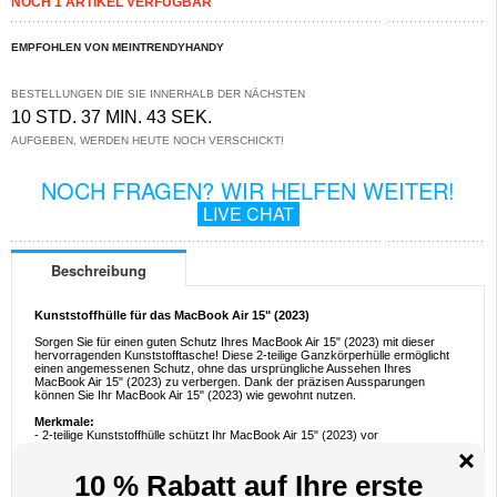
NOCH 1 ARTIKEL VERFÜGBAR
EMPFOHLEN VON MEINTRENDYHANDY
BESTELLUNGEN DIE SIE INNERHALB DER NÄCHSTEN
10 STD. 37 MIN. 43 SEK.
AUFGEBEN, WERDEN HEUTE NOCH VERSCHICKT!
NOCH FRAGEN? WIR HELFEN WEITER!
LIVE CHAT
Beschreibung
Kunststoffhülle für das MacBook Air 15" (2023)
Sorgen Sie für einen guten Schutz Ihres MacBook Air 15" (2023) mit dieser
hervorragenden Kunststofftasche! Diese 2-teilige Ganzkörperhülle ermöglicht
einen angemessenen Schutz, ohne das ursprüngliche Aussehen Ihres
MacBook Air 15" (2023) zu verbergen. Dank der präzisen Aussparungen
können Sie Ihr MacBook Air 15" (2023) wie gewohnt nutzen.
Merkmale:
- 2-teilige Kunststoffhülle schützt Ihr MacBook Air 15" (2023) vor
Beschädigungen
- Rutschfestes Gehäuse mit 4 Gummifüßen für bessere Stabilität
- Mit vielen Belüftungsöffnungen und präzisen Aussparungen
- Material: Kunststoff und Gummi