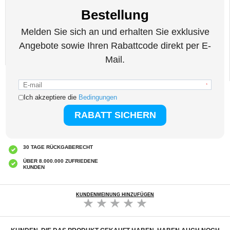
Kompatibilität:
MacBook Air 15" (2023)
Verpackung:
Bulk
EAN: 5714122206992
Verwandte Kategorien:
Computer und Laptop Zubehör
,
Laptop Zubehör
,
MacBook Zubehör
EXPRESSVERSAND
CLUB TRENDY
7% RABATT ERHALTEN
KUNDENBETREUUNG
MO. - FR. 10:00 - 22:00
30 TAGE RÜCKGABERECHT
ÜBER 8.000.000 ZUFRIEDENE
KUNDEN
KUNDENMEINUNG HINZUFÜGEN