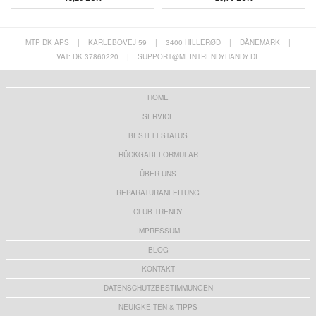
MTP DK APS
|
KARLEBOVEJ 59
|
3400 HILLERØD
|
DÄNEMARK
|
VAT: DK 37860220
|
SUPPORT@MEINTRENDYHANDY.DE
HOME
SERVICE
BESTELLSTATUS
RÜCKGABEFORMULAR
ÜBER UNS
REPARATURANLEITUNG
CLUB TRENDY
IMPRESSUM
BLOG
KONTAKT
DATENSCHUTZBESTIMMUNGEN
NEUIGKEITEN & TIPPS