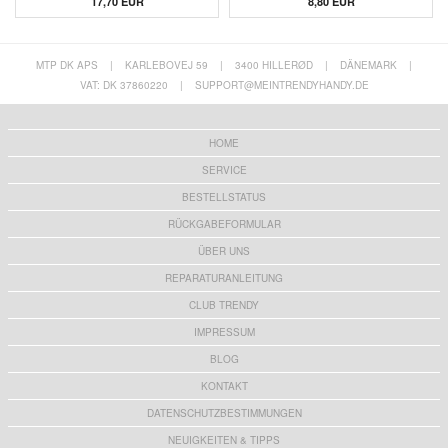
17,70 EUR
8,80 EUR
MTP DK APS
|
KARLEBOVEJ 59
|
3400 HILLERØD
|
DÄNEMARK
|
VAT: DK 37860220
|
SUPPORT@MEINTRENDYHANDY.DE
HOME
SERVICE
BESTELLSTATUS
RÜCKGABEFORMULAR
ÜBER UNS
REPARATURANLEITUNG
CLUB TRENDY
IMPRESSUM
BLOG
KONTAKT
DATENSCHUTZBESTIMMUNGEN
NEUIGKEITEN & TIPPS