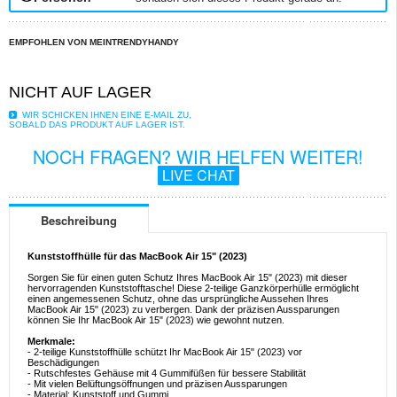
EMPFOHLEN VON MEINTRENDYHANDY
NICHT AUF LAGER
WIR SCHICKEN IHNEN EINE E-MAIL ZU,
SOBALD DAS PRODUKT AUF LAGER IST.
NOCH FRAGEN? WIR HELFEN WEITER!
LIVE CHAT
Beschreibung
Kunststoffhülle für das MacBook Air 15" (2023)
Sorgen Sie für einen guten Schutz Ihres MacBook Air 15" (2023) mit dieser
hervorragenden Kunststofftasche! Diese 2-teilige Ganzkörperhülle ermöglicht
einen angemessenen Schutz, ohne das ursprüngliche Aussehen Ihres
MacBook Air 15" (2023) zu verbergen. Dank der präzisen Aussparungen
können Sie Ihr MacBook Air 15" (2023) wie gewohnt nutzen.
Merkmale:
- 2-teilige Kunststoffhülle schützt Ihr MacBook Air 15" (2023) vor
Beschädigungen
- Rutschfestes Gehäuse mit 4 Gummifüßen für bessere Stabilität
- Mit vielen Belüftungsöffnungen und präzisen Aussparungen
- Material: Kunststoff und Gummi