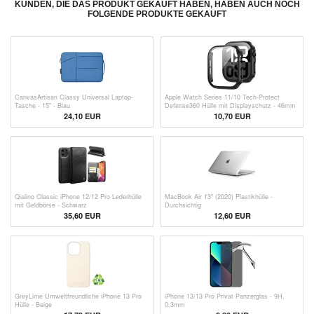
KUNDEN, DIE DAS PRODUKT GEKAUFT HABEN, HABEN AUCH NOCH
FOLGENDE PRODUKTE GEKAUFT
CanvasArtisan Classy Universal Laptop-
Apple Watch Series 11/10 Tech-Protect
Tasche - 15" - Blau
Defense360 Hülle mit Displayschutz - 46mm
- schwarz
24,10 EUR
10,70 EUR
Qialino Classic iPhone 12/12 Pro Lederhülle
MacBook Air 13" (2020) Plastikhülle -
mit Geldbörse - Schwarz
Durchsichtig
35,60 EUR
12,60 EUR
GreyLime Umweltfreundliche iPhone 13 Pro
iPhone 13/13 Pro Privat Panzerglas - 9H,
Hülle - Beige
0.3mm