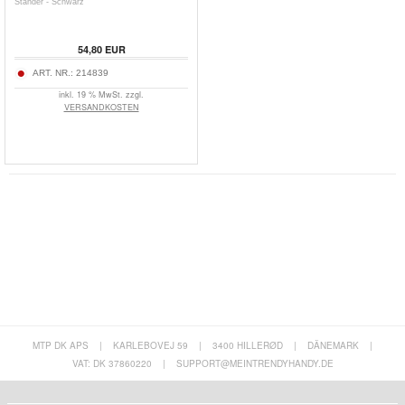
Ständer - Schwarz
54,80
EUR
ART. NR.:
214839
inkl. 19 % MwSt. zzgl.
VERSANDKOSTEN
MTP DK APS
|
KARLEBOVEJ 59
|
3400 HILLERØD
|
DÄNEMARK
|
VAT: DK 37860220
|
SUPPORT@MEINTRENDYHANDY.DE