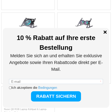
R-JUST HZ44 Zusammenklappbarer Laptop-
R-JUST HZ45 Verstellbarer Laptop-Kühler /
Kühlständer
Laptop-Ständer mit zwei Lüftern
38,20
EUR
45,80
EUR
ART. NR.:
3008466-VAR
ART. NR.:
3008464-VAR
inkl. 19 % MwSt. zzgl.
inkl. 19 % MwSt. zzgl.
VERSANDKOSTEN
VERSANDKOSTEN
Nuoxi Q8 RGB Laptop Kühlpad & Laptop-