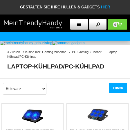
GESTALTEN SIE IHRE HÜLLEN & GADGETS
HIER
0
CLUB-TRENDY - 7% RABATT ERHALTEN
«
Zurück
- Sie sind hier:
Gaming-zubehör
PC-Gaming-Zubehör
Laptop-
Kühlpad/PC-Kühlpad
LAPTOP-KÜHLPAD/PC-KÜHLPAD
Filtern