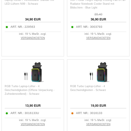
Laptop Kühler / Verstellbarer Ständer mit
X6A 7-Gear Height Laptop Cooling Pad 6-Fan
LED-Lüftern N99 - Schwarz
Radiator Notebook Cooler Stand mit
Bildschirm - Blue Light
39,40
34,90
EUR
36,90
EUR
ART. NR.:
229563
ART. NR.:
3003793
inkl. 19 % MwSt. zzgl.
inkl. 19 % MwSt. zzgl.
VERSANDKOSTEN
VERSANDKOSTEN
RGB Turbo Laptop-Lüfter - 4
RGB Turbo Laptop-Lüfter - 4
Geschwindigkeiten (Offene Verpackung -
Geschwindigkeiten - Schwarz
Zufriedenstellend) - Schwarz
13,90
EUR
19,00
EUR
ART. NR.:
3016133U
ART. NR.:
3016133
inkl. 19 % MwSt. zzgl.
inkl. 19 % MwSt. zzgl.
VERSANDKOSTEN
VERSANDKOSTEN