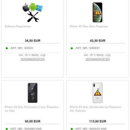
Software-Reparaturen
iPhone XS Max Akku Reparatur
34,50 EUR
43,30 EUR
ART. NR.:
90000
ART. NR.:
990937
inkl. 19 % MwSt. zzgl.
inkl. 19 % MwSt. zzgl.
VERSANDKOSTEN
VERSANDKOSTEN
iPhone XS Max Rückseiten-Cover Reparatur -
iPhone XS Max Akkufachdeckel Reparatur -
nur Glas
inkl. Rahmen
65,00 EUR
113,50 EUR
ART. NR.:
990680-VAR
ART. NR.:
990645-VAR