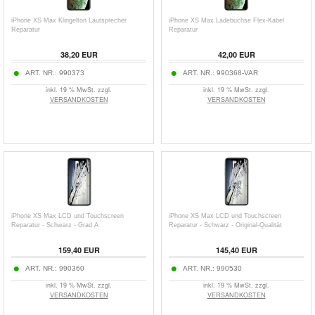
iPhone XS Max Klingelton Lautsprecher
iPhone XS Max Ladebuchse Flex-Kabel
Reparatur
Reparatur
38,20 EUR
42,00 EUR
ART. NR.:
990373
ART. NR.:
990368-VAR
inkl. 19 % MwSt. zzgl.
inkl. 19 % MwSt. zzgl.
VERSANDKOSTEN
VERSANDKOSTEN
iPhone XS Max LCD und Touchscreen
iPhone XS Max LCD und Touchscreen
Reparatur - Schwarz - Grad A
Reparatur - Schwarz - Original-Qualität
159,40 EUR
145,40 EUR
ART. NR.:
990360
ART. NR.:
990530
inkl. 19 % MwSt. zzgl.
inkl. 19 % MwSt. zzgl.
VERSANDKOSTEN
VERSANDKOSTEN