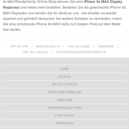
Im MeinTrendyHandy Online-Shop können Sie eine
iPhone Xs MAX Display
Reparatur
und vieles mehr bestellen. Bestellen Sie die gewünschte iPhone Xs
MAX Reparatur und senden Sie Ihr Gerät an uns - Sie erhalten es wieder
repariert und geliefert! Versuchen Sie weitere Schäden zu vermeiden, indem
Sie eine schützende iPhone Xs MAX Hülle zum besten Preis auf dem Markt
hier kaufen.
MTP DK APS
|
KARLEBOVEJ 59
|
3400 HILLERØD
|
DÄNEMARK
|
VAT: DK 37860220
|
SUPPORT@MEINTRENDYHANDY.DE
HOME
SERVICE
BESTELLSTATUS
RÜCKGABEFORMULAR
ÜBER UNS
REPARATURANLEITUNG
CLUB TRENDY
IMPRESSUM