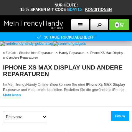
NUR HEUTE:
15 % SPAREN MIT CODE
BDAY15
-
KONDITIONEN
0
30 TAGE RÜCKGABERECHT
«
Zurück
- Sie sind hier:
Reparatur
Handy Reparatur
iPhone XS Max Display
und andere Reparaturen
IPHONE XS MAX DISPLAY UND ANDERE
REPARATUREN
Im MeinTrendyHandy Online-Shop können Sie eine
iPhone Xs MAX Display
Reparatur
und vieles mehr bestellen. Bestellen Sie die gewünschte iPhone
...
Mehr lesen
Filtern