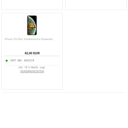
iPhone XS Max Vorderkamera Reparatur
42,00 EUR
ART. NR.:
990379
inkl. 19 % MwSt. zzgl.
VERSANDKOSTEN