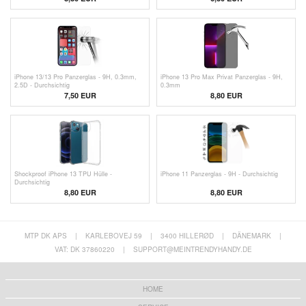
iPhone 13/13 Pro Panzerglas - 9H, 0.3mm,
iPhone 13 Pro Max Privat Panzerglas - 9H,
2.5D - Durchsichtig
0.3mm
7,50 EUR
8,80 EUR
Shockproof iPhone 13 TPU Hülle -
iPhone 11 Panzerglas - 9H - Durchsichtig
Durchsichtig
8,80 EUR
8,80 EUR
MTP DK APS
|
KARLEBOVEJ 59
|
3400 HILLERØD
|
DÄNEMARK
|
VAT: DK 37860220
|
SUPPORT@MEINTRENDYHANDY.DE
HOME