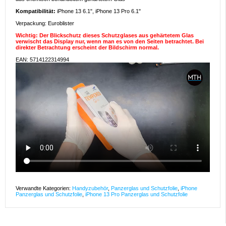
Kompatibilität:
iPhone 13 6.1", iPhone 13 Pro 6.1"
Verpackung: Euroblister
Wichtig: Der Blickschutz dieses Schutzglases aus gehärtetem Glas
verwischt das Display nur, wenn man es von den Seiten betrachtet. Bei
direkter Betrachtung erscheint der Bildschirm normal.
EAN: 5714122314994
Verwandte Kategorien:
Handyzubehör
,
Panzerglas und Schutzfolie
,
iPhone
Panzerglas und Schutzfolie
,
iPhone 13 Pro Panzerglas und Schutzfolie