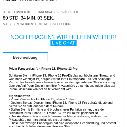
EMPFOHLEN VON MEINTRENDYHANDY
BESTELLUNGEN DIE SIE INNERHALB DER NÄCHSTEN
80 STD. 34 MIN. 03 SEK.
AUFGEBEN, WERDEN HEUTE NOCH VERSCHICKT!
NOCH FRAGEN? WIR HELFEN WEITER!
LIVE CHAT
Beschreibung
Privat Panzerglas für iPhone 13, iPhone 13 Pro
Schützen Sie Ihr iPhone 13, iPhone 13 Pro-Display auf höchstem Niveau, und
was noch wichtiger ist, sorgen Sie für Ihre Privatsphäre! Die Anti-Spionage-
Panzerglas besteht aus chemisch verarbeitetem gehärtetem Glas und verfügt
über ein Anti-Peep-Design, um Ihre Privatsphäre zu schützen, indem alles auf
Ihrem Bildschirm von der Seite verwischt wird.
Eigenschaften:
- Privat Panzerglas für iPhone 13, iPhone 13 Pro
- Decken Sie das Display Ihres iPhone 13, iPhone 13 Pro vollständig ab und
bieten Sie Schutz auf höchstem Niveau
- Stellen Sie mit 9H Härte und bruchsicherer Funktion sicher, dass der
Bildschirm Ihres iPhone 13, iPhone 13 Pro zu 100 % gesichert ist
- Das Anti-Peep-Design macht Seitenansichten unwirksam, sodass Ihre
Privatsphäre nur Ihre bleibt, wie sie sein sollte
- Diese hochwertige Panzerglas hat eine oleophobe Beschichtung und besteht
aus chemisch behandeltem gehärtetem Glas