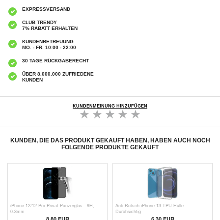
EXPRESSVERSAND
CLUB TRENDY
7% RABATT ERHALTEN
KUNDENBETREUUNG
MO. - FR. 10:00 - 22:00
30 TAGE RÜCKGABERECHT
ÜBER 8.000.000 ZUFRIEDENE
KUNDEN
KUNDENMEINUNG HINZUFÜGEN
KUNDEN, DIE DAS PRODUKT GEKAUFT HABEN, HABEN AUCH NOCH
FOLGENDE PRODUKTE GEKAUFT
iPhone 12/12 Pro Privat Panzerglas - 9H,
Anti-Rutsch iPhone 13 TPU Hülle -
0.3mm
Durchsichtig
8,80 EUR
6,30 EUR