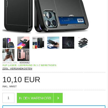
ARTIKEL-NR.:
4000682
AUF LAGER - LIEFERUNG IN 1-2 WERKTAGEN
ZZGL. VERSANDKOSTEN
10,10
EUR
INKL. MWST
ANZAHL