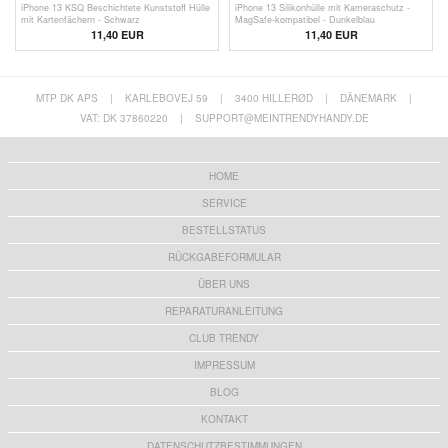
iPhone 13 KSQ Beschichtete Kunststoff Hülle
iPhone 13 Silikonhülle mit Kameraschutz -
mit Kartenfächern - Schwarz
MagSafe-kompatibel - Dunkelblau
11,40 EUR
11,40 EUR
MTP DK APS
|
KARLEBOVEJ 59
|
3400 HILLERØD
|
DÄNEMARK
|
VAT: DK 37860220
|
SUPPORT@MEINTRENDYHANDY.DE
HOME
SERVICE
BESTELLSTATUS
RÜCKGABEFORMULAR
ÜBER UNS
REPARATURANLEITUNG
CLUB TRENDY
IMPRESSUM
BLOG
KONTAKT
DATENSCHUTZBESTIMMUNGEN