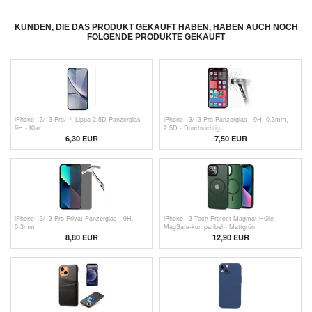
KUNDEN, DIE DAS PRODUKT GEKAUFT HABEN, HABEN AUCH NOCH
FOLGENDE PRODUKTE GEKAUFT
iPhone 13/13 Pro/14 Lippa 2.5D Panzerglas -
iPhone 13/13 Pro Panzerglas - 9H, 0.3mm,
9H - Klar
2.5D - Durchsichtig
6,30
EUR
7,50 EUR
iPhone 13/13 Pro Privat Panzerglas - 9H,
iPhone 13 Tech-Protect Magmat Hülle -
0.3mm
MagSafe-kompatibel - Mattgrün
8,80 EUR
12,90 EUR