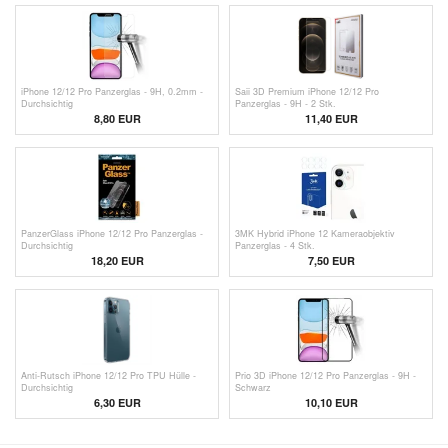
iPhone 12/12 Pro Panzerglas - 9H, 0.2mm -
Saii 3D Premium iPhone 12/12 Pro
Durchsichtig
Panzerglas - 9H - 2 Stk.
8,80 EUR
11,40 EUR
PanzerGlass iPhone 12/12 Pro Panzerglas -
3MK Hybrid iPhone 12 Kameraobjektiv
Durchsichtig
Panzerglas - 4 Stk.
18,20 EUR
7,50 EUR
Anti-Rutsch iPhone 12/12 Pro TPU Hülle -
Prio 3D iPhone 12/12 Pro Panzerglas - 9H -
Durchsichtig
Schwarz
6,30 EUR
10,10 EUR