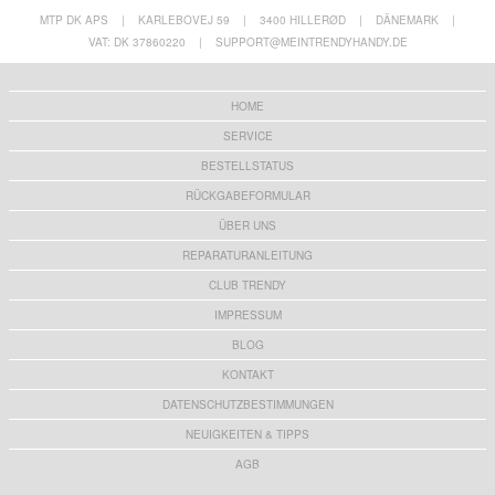
MTP DK APS
|
KARLEBOVEJ 59
|
3400 HILLERØD
|
DÄNEMARK
|
VAT: DK 37860220
|
SUPPORT@MEINTRENDYHANDY.DE
HOME
SERVICE
BESTELLSTATUS
RÜCKGABEFORMULAR
ÜBER UNS
REPARATURANLEITUNG
CLUB TRENDY
IMPRESSUM
BLOG
KONTAKT
DATENSCHUTZBESTIMMUNGEN
NEUIGKEITEN & TIPPS
AGB