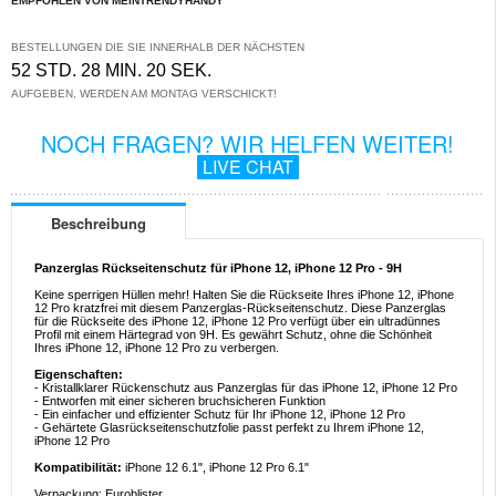
EMPFOHLEN VON MEINTRENDYHANDY
BESTELLUNGEN DIE SIE INNERHALB DER NÄCHSTEN
52 STD. 28 MIN. 20 SEK.
AUFGEBEN, WERDEN AM MONTAG VERSCHICKT!
NOCH FRAGEN? WIR HELFEN WEITER!
LIVE CHAT
Beschreibung
Panzerglas Rückseitenschutz für iPhone 12, iPhone 12 Pro - 9H
Keine sperrigen Hüllen mehr! Halten Sie die Rückseite Ihres iPhone 12, iPhone
12 Pro kratzfrei mit diesem Panzerglas-Rückseitenschutz. Diese Panzerglas
für die Rückseite des iPhone 12, iPhone 12 Pro verfügt über ein ultradünnes
Profil mit einem Härtegrad von 9H. Es gewährt Schutz, ohne die Schönheit
Ihres iPhone 12, iPhone 12 Pro zu verbergen.
Eigenschaften:
- Kristallklarer Rückenschutz aus Panzerglas für das iPhone 12, iPhone 12 Pro
- Entworfen mit einer sicheren bruchsicheren Funktion
- Ein einfacher und effizienter Schutz für Ihr iPhone 12, iPhone 12 Pro
- Gehärtete Glasrückseitenschutzfolie passt perfekt zu Ihrem iPhone 12,
iPhone 12 Pro
Kompatibilität:
iPhone 12 6.1", iPhone 12 Pro 6.1"
Verpackung: Euroblister