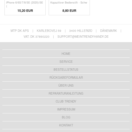
iPhone 6/6S/7/8/SE (2020)/SE
Kapazitiver Bedienstift - Schw
(
15,20 EUR
8,80 EUR
MTP DK APS
|
KARLEBOVEJ 59
|
3400 HILLERØD
|
DÄNEMARK
|
VAT: DK 37860220
|
SUPPORT@MEINTRENDYHANDY.DE
HOME
SERVICE
BESTELLSTATUS
RÜCKGABEFORMULAR
ÜBER UNS
REPARATURANLEITUNG
CLUB TRENDY
IMPRESSUM
BLOG
KONTAKT