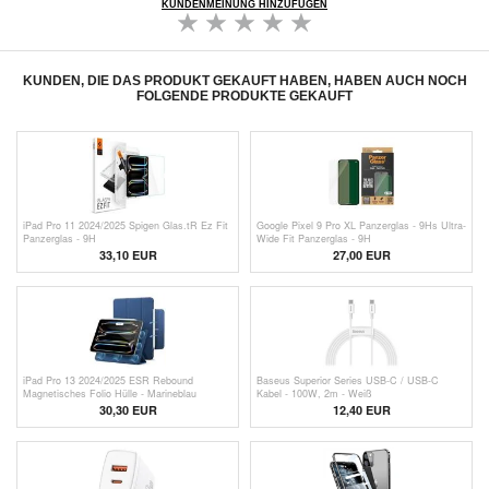
KUNDENMEINUNG HINZUFÜGEN
KUNDEN, DIE DAS PRODUKT GEKAUFT HABEN, HABEN AUCH NOCH
FOLGENDE PRODUKTE GEKAUFT
iPad Pro 11 2024/2025 Spigen Glas.tR Ez Fit
Google Pixel 9 Pro XL Panzerglas - 9Hs Ultra-
Panzerglas - 9H
Wide Fit Panzerglas - 9H
33,10 EUR
27,00 EUR
iPad Pro 13 2024/2025 ESR Rebound
Baseus Superior Series USB-C / USB-C
Magnetisches Folio Hülle - Marineblau
Kabel - 100W, 2m - Weiß
30,30 EUR
12,40 EUR