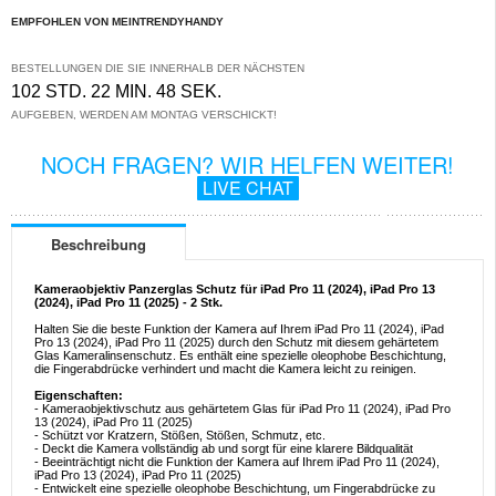
EMPFOHLEN VON MEINTRENDYHANDY
BESTELLUNGEN DIE SIE INNERHALB DER NÄCHSTEN
102 STD. 22 MIN. 48 SEK.
AUFGEBEN, WERDEN AM MONTAG VERSCHICKT!
NOCH FRAGEN? WIR HELFEN WEITER!
LIVE CHAT
Beschreibung
Kameraobjektiv Panzerglas Schutz für iPad Pro 11 (2024), iPad Pro 13
(2024), iPad Pro 11 (2025) - 2 Stk.
Halten Sie die beste Funktion der Kamera auf Ihrem iPad Pro 11 (2024), iPad
Pro 13 (2024), iPad Pro 11 (2025) durch den Schutz mit diesem gehärtetem
Glas Kameralinsenschutz. Es enthält eine spezielle oleophobe Beschichtung,
die Fingerabdrücke verhindert und macht die Kamera leicht zu reinigen.
Eigenschaften:
- Kameraobjektivschutz aus gehärtetem Glas für iPad Pro 11 (2024), iPad Pro
13 (2024), iPad Pro 11 (2025)
- Schützt vor Kratzern, Stößen, Stößen, Schmutz, etc.
- Deckt die Kamera vollständig ab und sorgt für eine klarere Bildqualität
- Beeinträchtigt nicht die Funktion der Kamera auf Ihrem iPad Pro 11 (2024),
iPad Pro 13 (2024), iPad Pro 11 (2025)
- Entwickelt eine spezielle oleophobe Beschichtung, um Fingerabdrücke zu