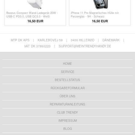
Baseus Compact Wand-Ladegerät 20W -
iPhone 11 Pro Magnetisches Hülle mit
USB-C PD3.0, USB QC3.0 - Weiß
Panzerglas - 9H - Schwarz
16,50
EUR
16,50 EUR
MTP DK APS
|
KARLEBOVEJ 59
|
3400 HILLERØD
|
DÄNEMARK
|
VAT: DK 37860220
|
SUPPORT@MEINTRENDYHANDY.DE
HOME
SERVICE
BESTELLSTATUS
RÜCKGABEFORMULAR
ÜBER UNS
REPARATURANLEITUNG
CLUB TRENDY
IMPRESSUM
BLOG