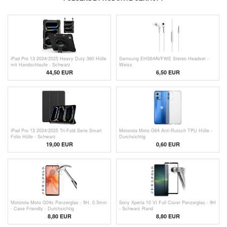
iPad Pro 13 2024/2025 Heavy Duty 360 Hülle
Samsung EHS64AVFWE Stereo Headset -
mit Handschlaufe - Schwarz
Weiss
44,50 EUR
6,50 EUR
iPad Pro 13 2024/2025 Tri-Fold Serie Smart
Motorola Moto G64 Anti-Rutsch TPU Hülle -
Folio Hülle - Schwarz
Durchsichtig
19,00 EUR
0,60
EUR
Motorola Moto G04s Panzerglas - 9H, 0.3mm
Sony Xperia 10 VI Full Cover Panzerglas - 9H
- Case Friendly - Durchsichtig
- Schwarz Rand
8,80 EUR
8,80 EUR