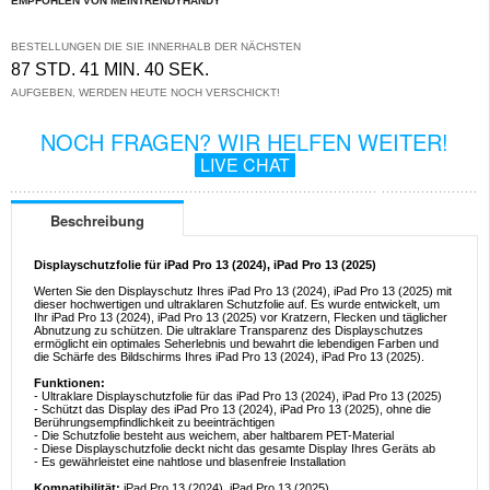
EMPFOHLEN VON MEINTRENDYHANDY
BESTELLUNGEN DIE SIE INNERHALB DER NÄCHSTEN
87 STD. 41 MIN. 40 SEK.
AUFGEBEN, WERDEN HEUTE NOCH VERSCHICKT!
NOCH FRAGEN? WIR HELFEN WEITER!
LIVE CHAT
Beschreibung
Displayschutzfolie für iPad Pro 13 (2024), iPad Pro 13 (2025)
Werten Sie den Displayschutz Ihres iPad Pro 13 (2024), iPad Pro 13 (2025) mit
dieser hochwertigen und ultraklaren Schutzfolie auf. Es wurde entwickelt, um
Ihr iPad Pro 13 (2024), iPad Pro 13 (2025) vor Kratzern, Flecken und täglicher
Abnutzung zu schützen. Die ultraklare Transparenz des Displayschutzes
ermöglicht ein optimales Seherlebnis und bewahrt die lebendigen Farben und
die Schärfe des Bildschirms Ihres iPad Pro 13 (2024), iPad Pro 13 (2025).
Funktionen:
- Ultraklare Displayschutzfolie für das iPad Pro 13 (2024), iPad Pro 13 (2025)
- Schützt das Display des iPad Pro 13 (2024), iPad Pro 13 (2025), ohne die
Berührungsempfindlichkeit zu beeinträchtigen
- Die Schutzfolie besteht aus weichem, aber haltbarem PET-Material
- Diese Displayschutzfolie deckt nicht das gesamte Display Ihres Geräts ab
- Es gewährleistet eine nahtlose und blasenfreie Installation
Kompatibilität:
iPad Pro 13 (2024), iPad Pro 13 (2025)