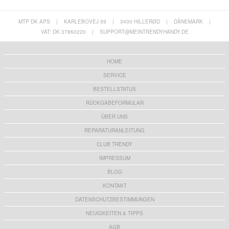
MTP DK APS
|
KARLEBOVEJ 59
|
3400 HILLERØD
|
DÄNEMARK
|
VAT: DK 37860220
|
SUPPORT@MEINTRENDYHANDY.DE
HOME
SERVICE
BESTELLSTATUS
RÜCKGABEFORMULAR
ÜBER UNS
REPARATURANLEITUNG
CLUB TRENDY
IMPRESSUM
BLOG
KONTAKT
DATENSCHUTZBESTIMMUNGEN
NEUIGKEITEN & TIPPS
AGB