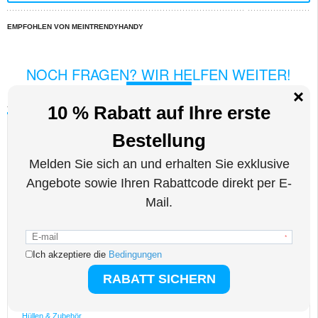
EMPFOHLEN VON MEINTRENDYHANDY
NOCH FRAGEN? WIR HELFEN WEITER!
LIVE CHAT
Beschreibung
Rotary Smart Tasche für iPad Air.
Material: Polyurethan
Technische Daten:
- Automatische An/Aus Frontabdeckung aktiviert das Gerät beim Öffnen und
versetzt es in den Ruhezustand beim Schließen
- um 360 Grad drehbar
- Integrierte Hartschlale schützt Gehäuse vor Kratzern und Beschädigungen
- Dünne Konstruktion
- Aufsteller mit verschiedenen Ansichtswinkeln
- Flacher Winkel ist ideal zum tippen
- Das kompakte Design erleichtert den Transport und passt so leicht in andere
Taschen
Dieses Produkt ist kompatibel mit: iPad Air
EAN: 5712579061829
Verwandte Kategorien:
Tablet Hüllen & Zubehör
,
iPad Hüllen & Zubehör
,
iPad Air
Hüllen & Zubehör