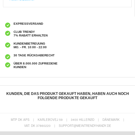
EXPRESSVERSAND
CLUB TRENDY
7% RABATT ERHALTEN
KUNDENBETREUUNG
MO. - FR. 10:00 - 22:00
30 TAGE RÜCKGABERECHT
ÜBER 8.000.000 ZUFRIEDENE
KUNDEN
KUNDEN, DIE DAS PRODUKT GEKAUFT HABEN, HABEN AUCH NOCH
FOLGENDE PRODUKTE GEKAUFT
MTP DK APS
|
KARLEBOVEJ 59
|
3400 HILLERØD
|
DÄNEMARK
|
VAT: DK 37860220
|
SUPPORT@MEINTRENDYHANDY.DE
Rotary Hülle - iPad 2, iPad 3, iPad 4
iPad Air Folio Tasche - Krokodil - Rot