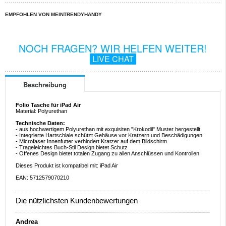
EMPFOHLEN VON MEINTRENDYHANDY
NOCH FRAGEN? WIR HELFEN WEITER!
LIVE CHAT
Beschreibung
Folio Tasche für iPad Air
Material: Polyurethan
Technische Daten:
- aus hochwertigem Polyurethan mit exquisiten "Krokodil" Muster hergestellt
- Integrierte Hartschlale schützt Gehäuse vor Kratzern und Beschädigungen
- Microfaser Innenfutter verhindert Kratzer auf dem Bildschirm
- Trageleichtes Buch-Stil Design bietet Schutz
- Offenes Design bietet totalen Zugang zu allen Anschlüssen und Kontrollen
Dieses Produkt ist kompatibel mit: iPad Air
EAN: 5712579070210
Die nützlichsten Kundenbewertungen
Andrea