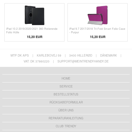
iPad 10.2 2019/2020/2021 360 Rotierende
iPad 9.7 2017/2018 Tri-Fold Smart Folio Case
Folio Hülle
- Purpur
15,20 EUR
15,20 EUR
MTP DK APS
|
KARLEBOVEJ 59
|
3400 HILLERØD
|
DÄNEMARK
|
VAT: DK 37860220
|
SUPPORT@MEINTRENDYHANDY.DE
HOME
SERVICE
BESTELLSTATUS
RÜCKGABEFORMULAR
ÜBER UNS
REPARATURANLEITUNG
CLUB TRENDY