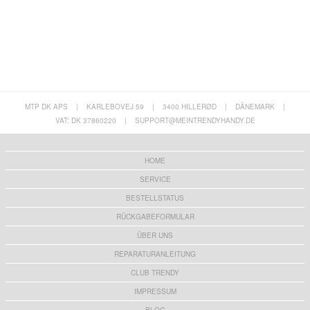
MTP DK APS
|
KARLEBOVEJ 59
|
3400 HILLERØD
|
DÄNEMARK
|
VAT: DK 37860220
|
SUPPORT@MEINTRENDYHANDY.DE
HOME
SERVICE
BESTELLSTATUS
RÜCKGABEFORMULAR
ÜBER UNS
REPARATURANLEITUNG
CLUB TRENDY
IMPRESSUM