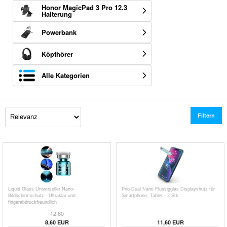
Honor MagicPad 3 Pro 12.3
Halterung
Powerbank
Köpfhörer
Alle Kategorien
Filtern
Liquid Glass Universeller Nano-
Prio Dual Nano Flüssigglas Displayshutz für
Bildschirmschutz - Ultraklar und
Smartphone, Tablet - 2 Stk.
fingerabdruckfreundlich
12,60
8,60
EUR
11,60
EUR