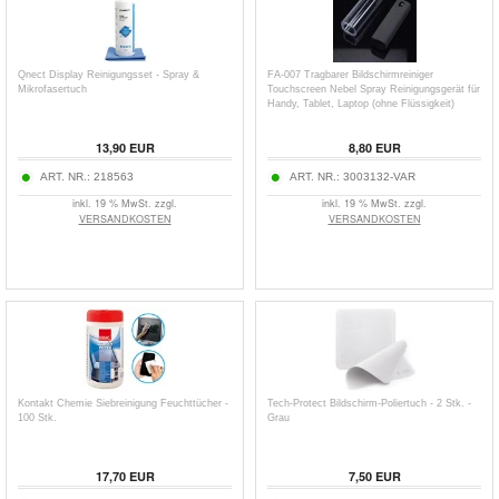
Qnect Display Reinigungsset - Spray &
FA-007 Tragbarer Bildschirmreiniger
Mikrofasertuch
Touchscreen Nebel Spray Reinigungsgerät für
Handy, Tablet, Laptop (ohne Flüssigkeit)
13,90
EUR
8,80
EUR
ART. NR.:
218563
ART. NR.:
3003132-VAR
inkl. 19 % MwSt. zzgl.
inkl. 19 % MwSt. zzgl.
VERSANDKOSTEN
VERSANDKOSTEN
Kontakt Chemie Siebreinigung Feuchttücher -
Tech-Protect Bildschirm-Poliertuch - 2 Stk. -
100 Stk.
Grau
17,70
EUR
7,50
EUR