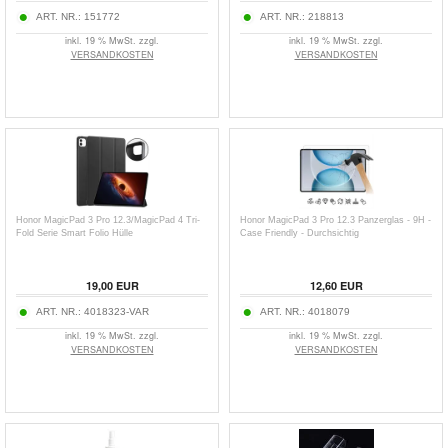
ART. NR.:
151772
ART. NR.:
218813
inkl. 19 % MwSt. zzgl.
inkl. 19 % MwSt. zzgl.
VERSANDKOSTEN
VERSANDKOSTEN
Honor MagicPad 3 Pro 12.3/MagicPad 4 Tri-
Honor MagicPad 3 Pro 12.3 Panzerglas - 9H -
Fold Serie Smart Folio Hülle
Case Friendly - Durchsichtig
19,00
EUR
12,60
EUR
ART. NR.:
4018323-VAR
ART. NR.:
4018079
inkl. 19 % MwSt. zzgl.
inkl. 19 % MwSt. zzgl.
VERSANDKOSTEN
VERSANDKOSTEN