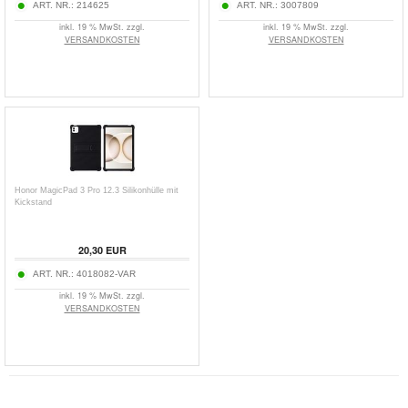
ART. NR.:
214625
ART. NR.:
3007809
inkl. 19 % MwSt. zzgl.
inkl. 19 % MwSt. zzgl.
VERSANDKOSTEN
VERSANDKOSTEN
Honor MagicPad 3 Pro 12.3 Silikonhülle mit
Kickstand
20,30
EUR
ART. NR.:
4018082-VAR
inkl. 19 % MwSt. zzgl.
VERSANDKOSTEN