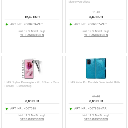
Magnetverschluss
11,40
12,60
EUR
8,80
EUR
ART. NR.:
4008989-VAR
ART. NR.:
4006887-VAR
inkl. 19 % MwSt. zzgl.
inkl. 19 % MwSt. zzgl.
VERSANDKOSTEN
VERSANDKOSTEN
HMD Skyline Panzerglas - 9H, 0.3mm - Case
HMD Pulse Pro Mandala Serie Wallet Hülle
Friendly - Durchsichtig
11,40
8,80
EUR
8,80
EUR
ART. NR.:
4007088
ART. NR.:
4007898-VAR
inkl. 19 % MwSt. zzgl.
inkl. 19 % MwSt. zzgl.
VERSANDKOSTEN
VERSANDKOSTEN