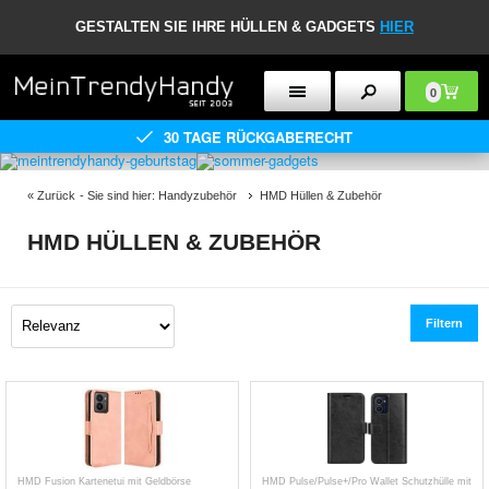
GESTALTEN SIE IHRE HÜLLEN & GADGETS
HIER
0
30 TAGE RÜCKGABERECHT
«
Zurück
- Sie sind hier:
Handyzubehör
HMD Hüllen & Zubehör
HMD HÜLLEN & ZUBEHÖR
Filtern
HMD Fusion Kartenetui mit Geldbörse
HMD Pulse/Pulse+/Pro Wallet Schutzhülle mit