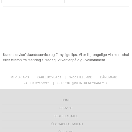
Kundeservice">kundeservice og få nyttige tips. Vi er tilgængelige via mail, chat
eller telefon fra mandag til fredag. Vi venter på dig - velkommen!
MTP DK APS
|
KARLEBOVEJ 59
|
3400 HILLERØD
|
DÄNEMARK
|
VAT: DK 37860220
|
SUPPORT@MEINTRENDYHANDY.DE
HOME
SERVICE
BESTELLSTATUS
RÜCKGABEFORMULAR