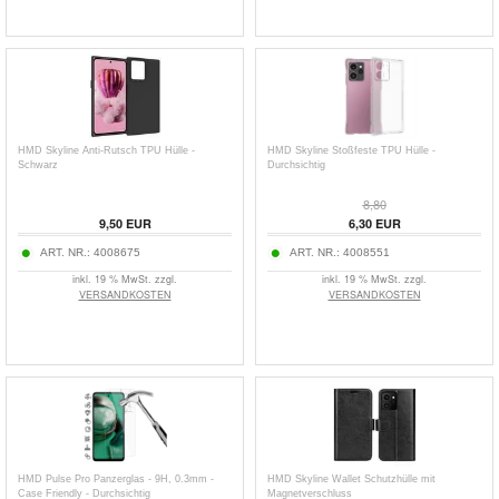
HMD Skyline Anti-Rutsch TPU Hülle -
HMD Skyline Stoßfeste TPU Hülle -
Schwarz
Durchsichtig
8,80
9,50
EUR
6,30
EUR
ART. NR.:
4008675
ART. NR.:
4008551
inkl. 19 % MwSt. zzgl.
inkl. 19 % MwSt. zzgl.
VERSANDKOSTEN
VERSANDKOSTEN
HMD Pulse Pro Panzerglas - 9H, 0.3mm -
HMD Skyline Wallet Schutzhülle mit
Case Friendly - Durchsichtig
Magnetverschluss