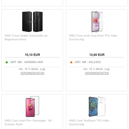
HMD Fusion Wallet Schutzhülle mit
HMD Crest Imak Drop-Proof TPU Hülle -
Magnetverschluss
Durchsichtig
10,10
EUR
12,60
EUR
ART. NR.:
4008990-VAR
ART. NR.:
4012353
inkl. 19 % MwSt. zzgl.
inkl. 19 % MwSt. zzgl.
VERSANDKOSTEN
VERSANDKOSTEN
HMD Crest Imak Pro+ Panzerglas - 9H -
HMD Crest Stoßfeste TPU Hülle -
Schwarz Rand
Durchsichtig