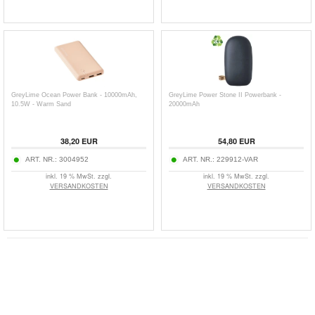
GreyLime Ocean Power Bank - 10000mAh,
GreyLime Power Stone II Powerbank -
10.5W - Warm Sand
20000mAh
38,20
EUR
54,80
EUR
ART. NR.:
3004952
ART. NR.:
229912-VAR
inkl. 19 % MwSt. zzgl.
inkl. 19 % MwSt. zzgl.
VERSANDKOSTEN
VERSANDKOSTEN