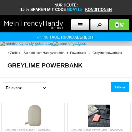
NUR HEUTE:
15 % SPAREN MIT CODE
BDAY15
-
KONDITIONEN
0
30 TAGE RÜCKGABERECHT
«
Zurück
- Sie sind hier:
Handyzubehör
Powerbank
Greylime powerbank
GREYLIME POWERBANK
Filtern
GreyLime Power Stone II Powerbank -
GreyLime Ocean Power Bank - 10000mAh,