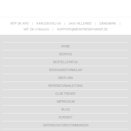
MTP DK APS
|
KARLEBOVEJ 59
|
3400 HILLERØD
|
DÄNEMARK
|
VAT: DK 37860220
|
SUPPORT@MEINTRENDYHANDY.DE
HOME
SERVICE
BESTELLSTATUS
RÜCKGABEFORMULAR
ÜBER UNS
REPARATURANLEITUNG
CLUB TRENDY
IMPRESSUM
BLOG
KONTAKT
DATENSCHUTZBESTIMMUNGEN