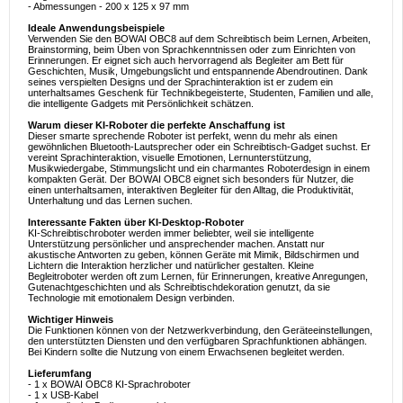
- Abmessungen - 200 x 125 x 97 mm
Ideale Anwendungsbeispiele
Verwenden Sie den BOWAI OBC8 auf dem Schreibtisch beim Lernen, Arbeiten,
Brainstorming, beim Üben von Sprachkenntnissen oder zum Einrichten von
Erinnerungen. Er eignet sich auch hervorragend als Begleiter am Bett für
Geschichten, Musik, Umgebungslicht und entspannende Abendroutinen. Dank
seines verspielten Designs und der Sprachinteraktion ist er zudem ein
unterhaltsames Geschenk für Technikbegeisterte, Studenten, Familien und alle,
die intelligente Gadgets mit Persönlichkeit schätzen.
Warum dieser KI-Roboter die perfekte Anschaffung ist
Dieser smarte sprechende Roboter ist perfekt, wenn du mehr als einen
gewöhnlichen Bluetooth-Lautsprecher oder ein Schreibtisch-Gadget suchst. Er
vereint Sprachinteraktion, visuelle Emotionen, Lernunterstützung,
Musikwiedergabe, Stimmungslicht und ein charmantes Roboterdesign in einem
kompakten Gerät. Der BOWAI OBC8 eignet sich besonders für Nutzer, die
einen unterhaltsamen, interaktiven Begleiter für den Alltag, die Produktivität,
Unterhaltung und das Lernen suchen.
Interessante Fakten über KI-Desktop-Roboter
KI-Schreibtischroboter werden immer beliebter, weil sie intelligente
Unterstützung persönlicher und ansprechender machen. Anstatt nur
akustische Antworten zu geben, können Geräte mit Mimik, Bildschirmen und
Lichtern die Interaktion herzlicher und natürlicher gestalten. Kleine
Begleitroboter werden oft zum Lernen, für Erinnerungen, kreative Anregungen,
Gutenachtgeschichten und als Schreibtischdekoration genutzt, da sie
Technologie mit emotionalem Design verbinden.
Wichtiger Hinweis
Die Funktionen können von der Netzwerkverbindung, den Geräteeinstellungen,
den unterstützten Diensten und den verfügbaren Sprachfunktionen abhängen.
Bei Kindern sollte die Nutzung von einem Erwachsenen begleitet werden.
Lieferumfang
- 1 x BOWAI OBC8 KI-Sprachroboter
- 1 x USB-Kabel