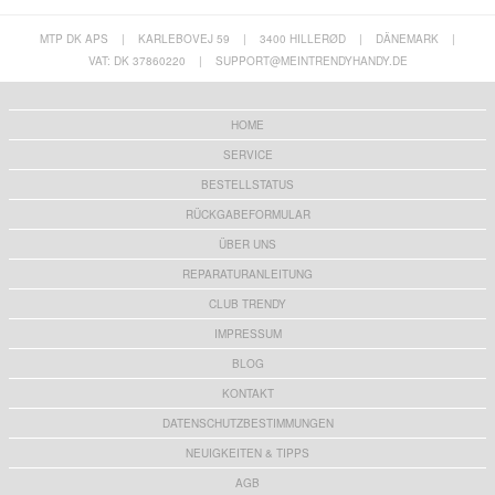
MTP DK APS
|
KARLEBOVEJ 59
|
3400 HILLERØD
|
DÄNEMARK
|
VAT: DK 37860220
|
SUPPORT@MEINTRENDYHANDY.DE
HOME
SERVICE
BESTELLSTATUS
RÜCKGABEFORMULAR
ÜBER UNS
REPARATURANLEITUNG
CLUB TRENDY
IMPRESSUM
BLOG
KONTAKT
DATENSCHUTZBESTIMMUNGEN
NEUIGKEITEN & TIPPS
AGB