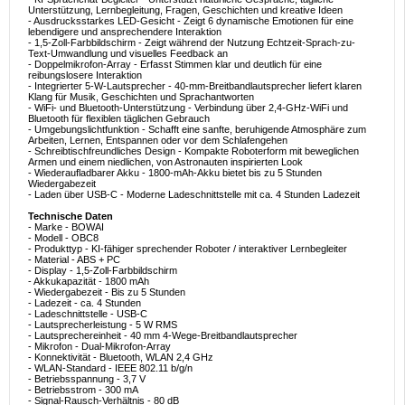
Unterstützung, Lernbegleitung, Fragen, Geschichten und kreative Ideen
- Ausdrucksstarkes LED-Gesicht - Zeigt 6 dynamische Emotionen für eine
lebendigere und ansprechendere Interaktion
- 1,5-Zoll-Farbbildschirm - Zeigt während der Nutzung Echtzeit-Sprach-zu-
Text-Umwandlung und visuelles Feedback an
- Doppelmikrofon-Array - Erfasst Stimmen klar und deutlich für eine
reibungslosere Interaktion
- Integrierter 5-W-Lautsprecher - 40-mm-Breitbandlautsprecher liefert klaren
Klang für Musik, Geschichten und Sprachantworten
- WiFi- und Bluetooth-Unterstützung - Verbindung über 2,4-GHz-WiFi und
Bluetooth für flexiblen täglichen Gebrauch
- Umgebungslichtfunktion - Schafft eine sanfte, beruhigende Atmosphäre zum
Arbeiten, Lernen, Entspannen oder vor dem Schlafengehen
- Schreibtischfreundliches Design - Kompakte Roboterform mit beweglichen
Armen und einem niedlichen, von Astronauten inspirierten Look
- Wiederaufladbarer Akku - 1800-mAh-Akku bietet bis zu 5 Stunden
Wiedergabezeit
- Laden über USB-C - Moderne Ladeschnittstelle mit ca. 4 Stunden Ladezeit
Technische Daten
- Marke - BOWAI
- Modell - OBC8
- Produkttyp - KI-fähiger sprechender Roboter / interaktiver Lernbegleiter
- Material - ABS + PC
- Display - 1,5-Zoll-Farbbildschirm
- Akkukapazität - 1800 mAh
- Wiedergabezeit - Bis zu 5 Stunden
- Ladezeit - ca. 4 Stunden
- Ladeschnittstelle - USB-C
- Lautsprecherleistung - 5 W RMS
- Lautsprechereinheit - 40 mm 4-Wege-Breitbandlautsprecher
- Mikrofon - Dual-Mikrofon-Array
- Konnektivität - Bluetooth, WLAN 2,4 GHz
- WLAN-Standard - IEEE 802.11 b/g/n
- Betriebsspannung - 3,7 V
- Betriebsstrom - 300 mA
- Signal-Rausch-Verhältnis - 80 dB