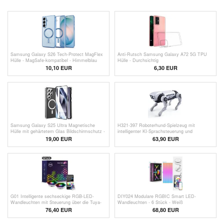
Samsung Galaxy S26 Tech-Protect MagFlex
Anti-Rutsch Samsung Galaxy A72 5G TPU
Hülle - MagSafe-kompatibel - Himmelblau
Hülle - Durchsichtig
10,10 EUR
6,30 EUR
Samsung Galaxy S25 Ultra Magnetische
H321-397 Roboterhund-Spielzeug mit
Hülle mit gehärtetem Glas Bildschirmschutz -
intelligenter KI-Sprachsteuerung und
MagSafe-kompatibel - Silber
Fernbedienung
19,00 EUR
63,90 EUR
G01 Intelligente sechseckige RGB-LED-
DIY024 Modulare RGBIC Smart LED-
Wandleuchten mit Steuerung über die Tuya-
Wandleuchten - 6 Stück - Weiß
und Smart Life-App - 15 Stück
76,40 EUR
68,80 EUR