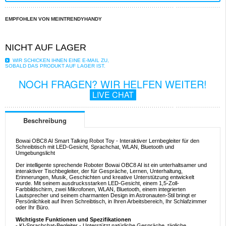
EMPFOHLEN VON MEINTRENDYHANDY
NICHT AUF LAGER
WIR SCHICKEN IHNEN EINE E-MAIL ZU,
SOBALD DAS PRODUKT AUF LAGER IST.
NOCH FRAGEN? WIR HELFEN WEITER!
LIVE CHAT
Beschreibung
Bowai OBC8 AI Smart Talking Robot Toy - Interaktiver Lernbegleiter für den
Schreibtisch mit LED-Gesicht, Sprachchat, WLAN, Bluetooth und
Umgebungslicht
Der intelligente sprechende Roboter Bowai OBC8 AI ist ein unterhaltsamer und
interaktiver Tischbegleiter, der für Gespräche, Lernen, Unterhaltung,
Erinnerungen, Musik, Geschichten und kreative Unterstützung entwickelt
wurde. Mit seinem ausdrucksstarken LED-Gesicht, einem 1,5-Zoll-
Farbbildschirm, zwei Mikrofonen, WLAN, Bluetooth, einem integrierten
Lautsprecher und seinem charmanten Design im Astronauten-Stil bringt er
Persönlichkeit auf Ihren Schreibtisch, in Ihren Arbeitsbereich, Ihr Schlafzimmer
oder Ihr Büro.
Wichtigste Funktionen und Spezifikationen
- KI-Sprachchat-Begleiter - Unterstützt natürliche Gespräche, tägliche