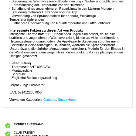
- Steuerung der Warmwasser-Fußbodenheizung in Wohn- und Schlafzimmern
- Fernsteuerung der Temperatur vor der Heimkehr
- Schaffung eines angenehmeren Raumklimas in den kälteren Monaten
- Steuerung mehrerer Heizzonen über die App
- Verwendung von Sprachbefehlen für schnelle, freihändige
Temperaturänderungen
- Einfachere Überwachung von Raumtemperatur und Luftfeuchtigkeit
Interessante Fakten zu dieser Art von Produkt
Intelligente Thermostate für Fußbodenheizungen sind beliebt, da sie eine
stabilere und angenehmere Wärmeverteilung bieten als viele herkömmliche
Heizungssteuerungsmethoden. Die App-basierte Steuerung sorgt für mehr
Flexibilität in vielbeschäftigten Haushalten, während die Sprachassistent-
Unterstützung die täglichen Anpassungen erleichtert. Modelle für den Einbau in
die Wand werden zudem wegen ihres klaren Looks und ihres platzsparenden
Designs geschätzt.
Lieferumfang
- Thermostat BHT-006GAW
- Montageplatte
- Schraube
- Englische Bedienungsanleitung
Verpackung: Euroblister
EAN: 5714122637956
Verwandte Kategorien:
Gadgets
,
Smart Home
EXPRESSVERSAND
CLUB TRENDY