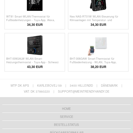
WT81 Smart-WLAN-Thermostat für
Neo NAS-RT01W WLAN-Steuerung für
Fußbodenheizungen - Tuya-App, Alexa,
Klimaanlagen mit Temperatur- und
Google Home
Feuchtigkeitssensor
34,30
EUR
34,30
EUR
BHT-009GALW WLAN-Smart-
BHT-006GAW Smart-Thermostat für
Heizungsthermostat - Tuya-App - Schwarz
Fußbodenheizung - WLAN, Tuya-App,
Sprachsteuerung - Weiß
43,30
EUR
38,20
EUR
MTP DK APS
|
KARLEBOVEJ 59
|
3400 HILLERØD
|
DÄNEMARK
|
VAT: DK 37860220
|
SUPPORT@MEINTRENDYHANDY.DE
HOME
SERVICE
BESTELLSTATUS
RÜCKGABEFORMULAR