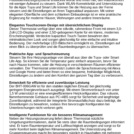
Fußbodenheizungssysteme entwickelt wurde und Ihnen hilft, den Raumkomfort
mit weniger Aufwand zu steuern. Dank WLAN-Konnektivität und Unterstützung
für die Apps Tuya und Smart Life können Sie die Heizung aus der Ferne
steuern und die Einstellungen an Ihren Tagesablauf anpassen. Mit seiner
eleganten Oberfläche und dem schlanken Einbaudesign ist er eine praktische
Ergänzung für moderne Häuser, Wohnungen und andere Innenräume.
Elegantes Touchscreen-Design mit übersichtlichem Display
Dieser Thermostat verfügt über eine stilvolle, rahmenlose Front mit einem 3,0-
Zoll-LCD-Display und einer 2,5D-gebogenen Kante für ein klares, modernes
Erscheinungsbild. Verdeckte kapazitive Touch-Tasten bewahren den
minimalistischen Look und sorgen gleichzeitig für eine einfache und intuitive
Bedienung. Der mehrfarbige LED-Bildschirm ermöglicht es, Einstellungen auf
einen Blick zu überprüfen und die Raumbedingungen zu überwachen.
Praktische App- und Sprachsteuerung
Steuern Sie Ihre Heizungsanlage von überall aus über die Tuya- oder Smart
Life-App. So können Sie die Temperatur ganz einfach anpassen, bevor Sie
nach Hause kommen, oder die Heizung in verschiedenen Räumen effizienter
verwalten. Der Thermostat unterstützt zudem die Sprachsteuerung mit Alexa
und Google Home und bietet Ihnen so eine bequeme, freihändige Möglichkeit,
Einstellungen zu ändern und den Komfort den ganzen Tag über zu verbessern.
Entwickelt für effiziente und zuverlässige Leistung
Der BHT-006GAW ist für den stabilen täglichen Einsatz bei gleichzeitig
geringem Energieverbrauch ausgelegt. Mit einem Stromverbrauch von unter
1,5 W unterstützt er eine energieeffizientere Heizkonfiguration. Das robuste,
flammhemmende Gehäuse aus PC+ABS sorgt für Sicherheit und langfristige
Zuverlässigkeit, während der integrierte Stromausfallschutz dazu beiträgt, die
Einstellungen zu bewahren, sodass Ihre bevorzugte Konfiguration bei
Unterbrechungen nicht verloren geht.
Intelligente Funktionen für ein besseres Klimamanagement
Neben der Heizungssteuerung liefert dieser Thermostat nützliche
Umgebungsinformationen, damit Sie stets über die Raumbedingungen informiert
sind. Er kann Raumtemperatur und Luftfeuchtigkeit anzeigen und sorgt so für
mehr Komfort beim täglichen Klimamanagement. Die Unterstützung der
Gruppensteuerung macht ihn besonders nützlich in Haushalten mit mehreren