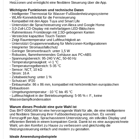
Heizzonen und ermöglicht eine flexiblere Steuerung über die App.
Wichtigste Funktionen und technische Daten
- Intelligenter Thermostat für Wasser-Fußbodenheizungssysteme
- WLAN-Konnektivität für die Fernsteuerung
- Kompatibel mit den Apps Tuya und Smart Life
- Unterstützt die Sprachsteuerung von Alexa und Google Home
- 3,0-Zoll-LCD-Display mit mehrfarbigem LED-Bildschirm
- Rahmenloses Frontdesign mit 2,5D-gebogenen Kanten
- Versteckte kapazitive Touch-Tasten
- Zeigt Raumtemperatur und Luftfeuchtigkeit an
- Unterstützt Gruppenverwaltung für Mehrzonen-Konfigurationen
- Integrierter Stromausfallschutz
- Geringer Stromverbrauch: unter 1,5 W
- Robustes, flammhemmendes Gehäuse aus PC+ABS
- Spannungsbereich: 95-240 V AC, 50-60 Hz
- Temperaturgenauigkeit: +/-1 °C
- Temperaturregelbereich: 5-35 °C
- Sensor: NCT, 10 kΩ
- Strom: 16 A
- Zeitabweichung: unter 1 %
- Schutzart: IP20
- Einbaumaße: 86 x 86 mm, kompatibel mit herkömmlichen europäischen
Einbaudosen
- Umgebungstemperatur: -10 °C bis 45 °C
- Luftfeuchtigkeit in der Betriebsumgebung: 5-95 % r. F., keine
Wasserdampfkondensation
Warum dieses Produkt eine gute Wahl ist
Das BHT-006GAW ist eine hervorragende Wahl für alle, die eine intelligentere
und flexiblere Steuerung ihrer Fußbodenheizung wünschen. Es vereint
Fernzugriff per App, Sprachassistent-Unterstützung, ein stilvolles Display und
effizienten Betrieb in einem kompakten Gerät. Damit ist es eine ausgezeichnete
Wahl, um den Komfort zu Hause zu verbessern und gleichzeitig die
Heizungssteuerung einfach und modern zu gestalten.
Ideale Anwendungsbeispiele