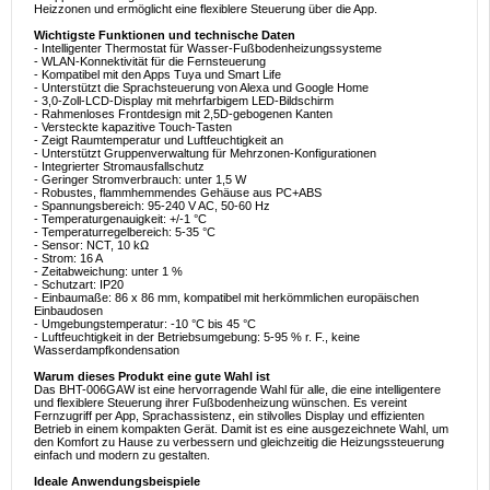
Heizzonen und ermöglicht eine flexiblere Steuerung über die App.
Wichtigste Funktionen und technische Daten
- Intelligenter Thermostat für Wasser-Fußbodenheizungssysteme
- WLAN-Konnektivität für die Fernsteuerung
- Kompatibel mit den Apps Tuya und Smart Life
- Unterstützt die Sprachsteuerung von Alexa und Google Home
- 3,0-Zoll-LCD-Display mit mehrfarbigem LED-Bildschirm
- Rahmenloses Frontdesign mit 2,5D-gebogenen Kanten
- Versteckte kapazitive Touch-Tasten
- Zeigt Raumtemperatur und Luftfeuchtigkeit an
- Unterstützt Gruppenverwaltung für Mehrzonen-Konfigurationen
- Integrierter Stromausfallschutz
- Geringer Stromverbrauch: unter 1,5 W
- Robustes, flammhemmendes Gehäuse aus PC+ABS
- Spannungsbereich: 95-240 V AC, 50-60 Hz
- Temperaturgenauigkeit: +/-1 °C
- Temperaturregelbereich: 5-35 °C
- Sensor: NCT, 10 kΩ
- Strom: 16 A
- Zeitabweichung: unter 1 %
- Schutzart: IP20
- Einbaumaße: 86 x 86 mm, kompatibel mit herkömmlichen europäischen
Einbaudosen
- Umgebungstemperatur: -10 °C bis 45 °C
- Luftfeuchtigkeit in der Betriebsumgebung: 5-95 % r. F., keine
Wasserdampfkondensation
Warum dieses Produkt eine gute Wahl ist
Das BHT-006GAW ist eine hervorragende Wahl für alle, die eine intelligentere
und flexiblere Steuerung ihrer Fußbodenheizung wünschen. Es vereint
Fernzugriff per App, Sprachassistenz, ein stilvolles Display und effizienten
Betrieb in einem kompakten Gerät. Damit ist es eine ausgezeichnete Wahl, um
den Komfort zu Hause zu verbessern und gleichzeitig die Heizungssteuerung
einfach und modern zu gestalten.
Ideale Anwendungsbeispiele