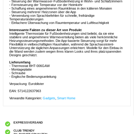
- Steuerung der Warmwasser-Fußbodenheizung in Wohn- und Schlafzimmern
- Fernsteuerung der Temperatur vor der Heimkehr
- Schaffung eines angenehmeren Raumklimas in den kälteren Monaten
- Steuerung mehrerer Heizzonen über die App
- Verwendung von Sprachbefehlen für schnelle, freihändige
Temperaturänderungen
- Einfachere Überwachung von Raumtemperatur und Luftfeuchtigkeit
Interessante Fakten zu dieser Art von Produkt
Intelligente Thermostate für Fußbodenheizungen sind beliebt, da sie eine
stabilere und angenehmere Wärmeverteilung bieten als viele herkömmliche
Heizungssteuerungsmethoden. Die App-basierte Steuerung sorgt für mehr
Flexibilität in vielbeschäftigten Haushalten, während die Sprachassistent-
Unterstützung die täglichen Anpassungen erleichtert. Modelle für den Einbau in
die Wand werden zudem wegen ihres klaren Looks und ihres platzsparenden
Designs geschätzt.
Lieferumfang
- Thermostat BHT-006GAW
- Montageplatte
- Schraube
- Englische Bedienungsanleitung
Verpackung: Euroblister
EAN: 5714122637963
Verwandte Kategorien:
Gadgets
,
Smart Home
EXPRESSVERSAND
CLUB TRENDY