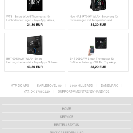
WT81 Smart-WLAN-Thermostat für
Neo NAS-RT01W WLAN-Steuerung für
Fußbodenheizungen - Tuya-App, Alexa,
Klimaanlagen mit Temperatur- und
Google Home
Feuchtigkeitssensor
34,30
EUR
34,30
EUR
BHT-009GALW WLAN-Smart-
BHT-006GAW Smart-Thermostat für
Heizungsthermostat - Tuya-App - Schwarz
Fußbodenheizung - WLAN, Tuya-App,
Sprachsteuerung - Schwarz
43,30
EUR
38,20
EUR
MTP DK APS
|
KARLEBOVEJ 59
|
3400 HILLERØD
|
DÄNEMARK
|
VAT: DK 37860220
|
SUPPORT@MEINTRENDYHANDY.DE
HOME
SERVICE
BESTELLSTATUS
RÜCKGABEFORMULAR