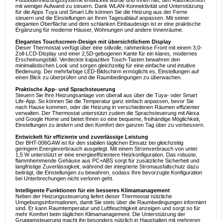
Fußbodenheizungssysteme entwickelt wurde und Ihnen hilft, den Raumkomfort
mit weniger Aufwand zu steuern. Dank WLAN-Konnektivität und Unterstützung
für die Apps Tuya und Smart Life können Sie die Heizung aus der Ferne
steuern und die Einstellungen an Ihren Tagesablauf anpassen. Mit seiner
eleganten Oberfläche und dem schlanken Einbaudesign ist er eine praktische
Ergänzung für moderne Häuser, Wohnungen und andere Innenräume.
Elegantes Touchscreen-Design mit übersichtlichem Display
Dieser Thermostat verfügt über eine stilvolle, rahmenlose Front mit einem 3,0-
Zoll-LCD-Display und einer 2,5D-gebogenen Kante für ein klares, modernes
Erscheinungsbild. Verdeckte kapazitive Touch-Tasten bewahren den
minimalistischen Look und sorgen gleichzeitig für eine einfache und intuitive
Bedienung. Der mehrfarbige LED-Bildschirm ermöglicht es, Einstellungen auf
einen Blick zu überprüfen und die Raumbedingungen zu überwachen.
Praktische App- und Sprachsteuerung
Steuern Sie Ihre Heizungsanlage von überall aus über die Tuya- oder Smart
Life-App. So können Sie die Temperatur ganz einfach anpassen, bevor Sie
nach Hause kommen, oder die Heizung in verschiedenen Räumen effizienter
verwalten. Der Thermostat unterstützt zudem die Sprachsteuerung mit Alexa
und Google Home und bietet Ihnen so eine bequeme, freihändige Möglichkeit,
Einstellungen zu ändern und den Komfort den ganzen Tag über zu verbessern.
Entwickelt für effiziente und zuverlässige Leistung
Der BHT-006GAW ist für den stabilen täglichen Einsatz bei gleichzeitig
geringem Energieverbrauch ausgelegt. Mit einem Stromverbrauch von unter
1,5 W unterstützt er eine energieeffizientere Heizkonfiguration. Das robuste,
flammhemmende Gehäuse aus PC+ABS sorgt für zusätzliche Sicherheit und
langfristige Zuverlässigkeit, während der integrierte Stromausfallschutz dazu
beiträgt, die Einstellungen zu bewahren, sodass Ihre bevorzugte Konfiguration
bei Unterbrechungen nicht verloren geht.
Intelligente Funktionen für ein besseres Klimamanagement
Neben der Heizungssteuerung liefert dieser Thermostat nützliche
Umgebungsinformationen, damit Sie stets über die Raumbedingungen informiert
sind. Er kann Raumtemperatur und Luftfeuchtigkeit anzeigen und sorgt so für
mehr Komfort beim täglichen Klimamanagement. Die Unterstützung der
Gruppensteuerung macht ihn besonders nützlich in Haushalten mit mehreren