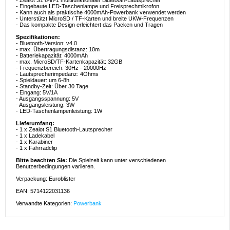
- Zealot S1 6-in-1 multifunktionaler Bluetooth-Lautsprecher
- Eingebaute LED-Taschenlampe und Freisprechmikrofon
- Kann auch als praktische 4000mAh-Powerbank verwendet werden
- Unterstützt MicroSD / TF-Karten und breite UKW-Frequenzen
- Das kompakte Design erleichtert das Packen und Tragen
Spezifikationen:
- Bluetooth-Version: v4.0
- max. Übertragungsdistanz: 10m
- Batteriekapazität: 4000mAh
- max. MicroSD/TF-Kartenkapazität: 32GB
- Frequenzbereich: 30Hz - 20000Hz
- Lautsprecherimpedanz: 4Ohms
- Spieldauer: um 6-8h
- Standby-Zeit: Über 30 Tage
- Eingang: 5V/1A
- Ausgangsspannung: 5V
- Ausgangsleistung: 3W
- LED-Taschenlampenleistung: 1W
Lieferumfang:
- 1 x Zealot S1 Bluetooth-Lautsprecher
- 1 x Ladekabel
- 1 x Karabiner
- 1 x Fahrradclip
Bitte beachten Sie:
Die Spielzeit kann unter verschiedenen
Benutzerbedingungen variieren.
Verpackung: Euroblister
EAN: 5714122031136
Verwandte Kategorien:
Powerbank