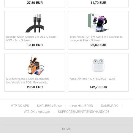
Schwarz
27,50
EUR
11,70
EUR
Essager Quick Charge 3.0 USB-C Kabel -
Tech-Protect QI15W-A26 3-in-1 Drahtloses
66W - 3m - Schwarz
Ladegerät 15W - Schwarz
10,10 EUR
22,80
EUR
Multifunktionales Solar-Handkurbel-
Apple AirPods 4 MXP63ZM/A - Weiß
Notfallradio mit SOS, Powerbank,
Taschenlampe HY-068
29,20
EUR
142,70
EUR
MTP DK APS
|
KARLEBOVEJ 59
|
3400 HILLERØD
|
DÄNEMARK
|
VAT: DK 37860220
|
SUPPORT@MEINTRENDYHANDY.DE
HOME