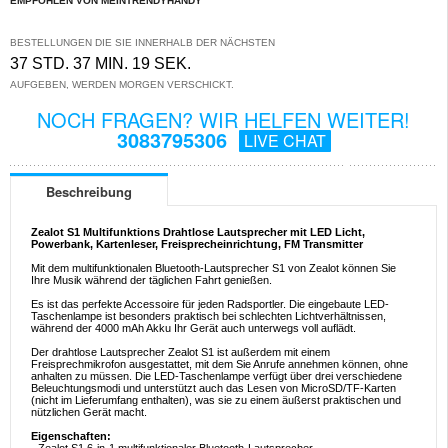
EMPFOHLEN VON MEINTRENDYHANDY
BESTELLUNGEN DIE SIE INNERHALB DER NÄCHSTEN
37 STD. 37 MIN. 19 SEK.
AUFGEBEN, WERDEN MORGEN VERSCHICKT.
NOCH FRAGEN? WIR HELFEN WEITER!
3083795306
LIVE CHAT
Beschreibung
Zealot S1 Multifunktions Drahtlose Lautsprecher mit LED Licht,
Powerbank, Kartenleser, Freisprecheinrichtung, FM Transmitter
Mit dem multifunktionalen Bluetooth-Lautsprecher S1 von Zealot können Sie
Ihre Musik während der täglichen Fahrt genießen.
Es ist das perfekte Accessoire für jeden Radsportler. Die eingebaute LED-
Taschenlampe ist besonders praktisch bei schlechten Lichtverhältnissen,
während der 4000 mAh Akku Ihr Gerät auch unterwegs voll auflädt.
Der drahtlose Lautsprecher Zealot S1 ist außerdem mit einem
Freisprechmikrofon ausgestattet, mit dem Sie Anrufe annehmen können, ohne
anhalten zu müssen. Die LED-Taschenlampe verfügt über drei verschiedene
Beleuchtungsmodi und unterstützt auch das Lesen von MicroSD/TF-Karten
(nicht im Lieferumfang enthalten), was sie zu einem äußerst praktischen und
nützlichen Gerät macht.
Eigenschaften: