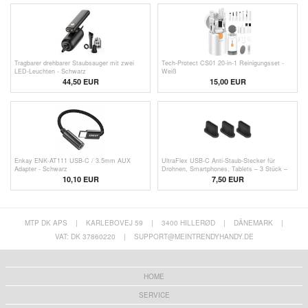
Tragbarer drehbarer Staubsauger mit zwei
Tech-Protect CS01 20-in-1 Reinigungsset -
LED-Leuchten - Schwarz
Weiß
44,50 EUR
15,00 EUR
Enkay ENK-AT111 USB-C / 3.5mm AUX
UltraFlex USB-C Anti-Staub-Stecker für
Adapter - Schwarz
Drohnen, Smartphones, Tablets – 3 Stück –
Schwarz
10,10 EUR
7,50
EUR
MTP DK APS
|
KARLEBOVEJ 59
|
3400 HILLERØD
|
DÄNEMARK
|
VAT: DK 37860220
|
SUPPORT@MEINTRENDYHANDY.DE
HOME
SERVICE