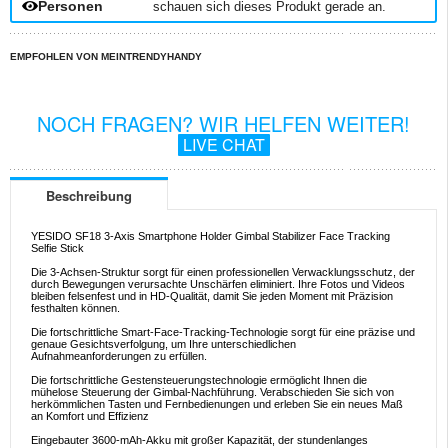
Personen
schauen sich dieses Produkt gerade an.
EMPFOHLEN VON MEINTRENDYHANDY
NOCH FRAGEN? WIR HELFEN WEITER!
LIVE CHAT
Beschreibung
YESIDO SF18 3-Axis Smartphone Holder Gimbal Stabilizer Face Tracking
Selfie Stick
Die 3-Achsen-Struktur sorgt für einen professionellen Verwacklungsschutz, der
durch Bewegungen verursachte Unschärfen eliminiert. Ihre Fotos und Videos
bleiben felsenfest und in HD-Qualität, damit Sie jeden Moment mit Präzision
festhalten können.
Die fortschrittliche Smart-Face-Tracking-Technologie sorgt für eine präzise und
genaue Gesichtsverfolgung, um Ihre unterschiedlichen
Aufnahmeanforderungen zu erfüllen.
Die fortschrittliche Gestensteuerungstechnologie ermöglicht Ihnen die
mühelose Steuerung der Gimbal-Nachführung. Verabschieden Sie sich von
herkömmlichen Tasten und Fernbedienungen und erleben Sie ein neues Maß
an Komfort und Effizienz
Eingebauter 3600-mAh-Akku mit großer Kapazität, der stundenlanges