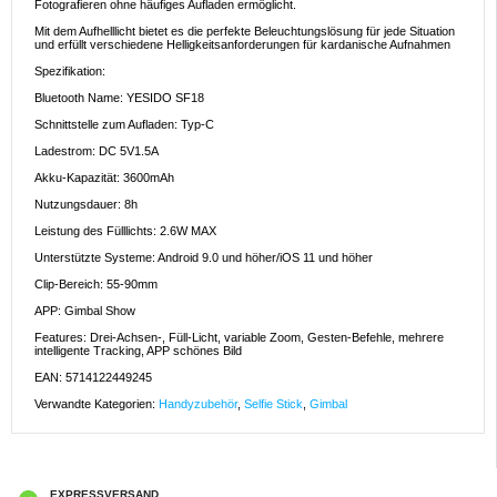
Fotografieren ohne häufiges Aufladen ermöglicht.
Mit dem Aufhelllicht bietet es die perfekte Beleuchtungslösung für jede Situation
und erfüllt verschiedene Helligkeitsanforderungen für kardanische Aufnahmen
Spezifikation:
Bluetooth Name: YESIDO SF18
Schnittstelle zum Aufladen: Typ-C
Ladestrom: DC 5V1.5A
Akku-Kapazität: 3600mAh
Nutzungsdauer: 8h
Leistung des Fülllichts: 2.6W MAX
Unterstützte Systeme: Android 9.0 und höher/iOS 11 und höher
Clip-Bereich: 55-90mm
APP: Gimbal Show
Features: Drei-Achsen-, Füll-Licht, variable Zoom, Gesten-Befehle, mehrere
intelligente Tracking, APP schönes Bild
EAN: 5714122449245
Verwandte Kategorien:
Handyzubehör
,
Selfie Stick
,
Gimbal
EXPRESSVERSAND