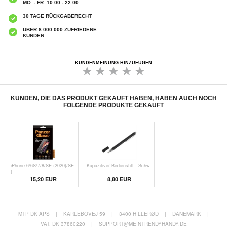
MO. - FR. 10:00 - 22:00
30 TAGE RÜCKGABERECHT
ÜBER 8.000.000 ZUFRIEDENE
KUNDEN
KUNDENMEINUNG HINZUFÜGEN
KUNDEN, DIE DAS PRODUKT GEKAUFT HABEN, HABEN AUCH NOCH
FOLGENDE PRODUKTE GEKAUFT
iPhone 6/6S/7/8/SE (2020)/SE
Kapazitiver Bedienstift - Schw
(
15,20 EUR
8,80 EUR
MTP DK APS
|
KARLEBOVEJ 59
|
3400 HILLERØD
|
DÄNEMARK
|
VAT: DK 37860220
|
SUPPORT@MEINTRENDYHANDY.DE