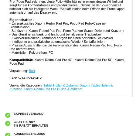
Pro, Poco Pad zeichnen, diese Folio-Hülle hält es in einem idealen Winkel und
sorgt für ein komfortableres und produktiveres Erlebnis. In der Zwischenzeit
schaltet sich die intelligente Weck-/Schlaffunktion beim Öffnen der Frontklappe
automatisch auf das Display ein.
Eigenschaften:
- Ein praktisches Xiaomi Redmi Pad Pro, Poco Pad Folio-Case mit
Standfunktion
- Schützt Ihr Xiaomi Redmi Pad Pro, Poco Pad vor Staub, Dellen und Kratzern
- Das Gerät ist schlank und leicht und behält seine Tragbarkeit
- Zwei verschiedene Standmodi sorgen für einen perfekten Blickwinkel
- Intelligente und praktische automatische Weck- / Schlaffunktion
- Präzise Ausschnitte, die die Funktionalität des Xiaomi Redmi Pad Pro, Poco
Pad unterstützen
- Materialien: Polyurethan, PC
Kompatibilität:
Xiaomi Redmi Pad Pro 4G, Xiaomi Redmi Pad Pro 5G, Xiaomi
Poco Pad
Verpackung:
Bulk
EAN: 5714122449412
Verwandte Kategorien:
Tablet Hüllen & Zubehör
,
Xiaomi Tablet Hüllen &
Zubehör
,
Xiaomi Redmi Pad Pro Hüllen & Zubehör
EXPRESSVERSAND
CLUB TRENDY
7% RABATT ERHALTEN
KUNDENBETREUUNG