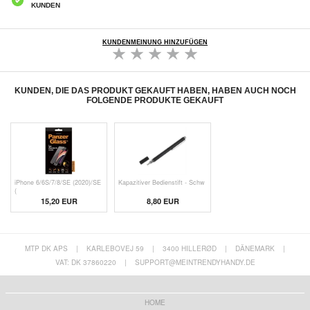
KUNDEN
KUNDENMEINUNG HINZUFÜGEN
KUNDEN, DIE DAS PRODUKT GEKAUFT HABEN, HABEN AUCH NOCH
FOLGENDE PRODUKTE GEKAUFT
iPhone 6/6S/7/8/SE (2020)/SE
Kapazitiver Bedienstift - Schw
(
15,20 EUR
8,80 EUR
MTP DK APS
|
KARLEBOVEJ 59
|
3400 HILLERØD
|
DÄNEMARK
|
VAT: DK 37860220
|
SUPPORT@MEINTRENDYHANDY.DE
HOME