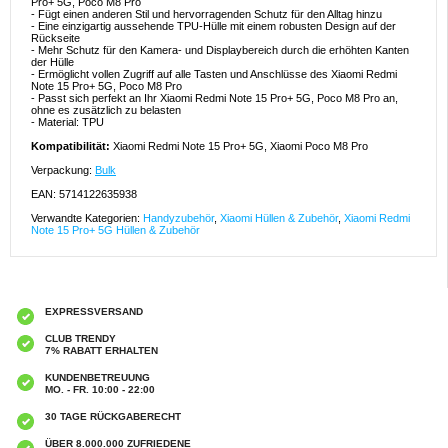
Pro+ 5G, Poco M8 Pro
- Fügt einen anderen Stil und hervorragenden Schutz für den Alltag hinzu
- Eine einzigartig aussehende TPU-Hülle mit einem robusten Design auf der
Rückseite
- Mehr Schutz für den Kamera- und Displaybereich durch die erhöhten Kanten
der Hülle
- Ermöglicht vollen Zugriff auf alle Tasten und Anschlüsse des Xiaomi Redmi
Note 15 Pro+ 5G, Poco M8 Pro
- Passt sich perfekt an Ihr Xiaomi Redmi Note 15 Pro+ 5G, Poco M8 Pro an,
ohne es zusätzlich zu belasten
- Material: TPU
Kompatibilität:
Xiaomi Redmi Note 15 Pro+ 5G, Xiaomi Poco M8 Pro
Verpackung:
Bulk
EAN: 5714122635938
Verwandte Kategorien:
Handyzubehör
,
Xiaomi Hüllen & Zubehör
,
Xiaomi Redmi
Note 15 Pro+ 5G Hüllen & Zubehör
EXPRESSVERSAND
CLUB TRENDY
7% RABATT ERHALTEN
KUNDENBETREUUNG
MO. - FR. 10:00 - 22:00
30 TAGE RÜCKGABERECHT
ÜBER 8.000.000 ZUFRIEDENE