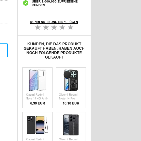
ÜBER 8.000.000 ZUFRIEDENE
KUNDEN
KUNDENMEINUNG HINZUFÜGEN
KUNDEN, DIE DAS PRODUKT
t
GEKAUFT HABEN, HABEN AUCH
NOCH FOLGENDE PRODUKTE
GEKAUFT
Xiaomi Redmi
Xiaomi Redmi
Note 14 4G Anti-
Note 14 Pro
Rutsch TPU
5G/Poco X7
6,30 EUR
10,10 EUR
Hülle -
Drehring-Hybrid
Durchsichtig
Hülle mit
Kameraschutz -
Schwarz
Xiaomi Redmi
Xiaomi Redmi