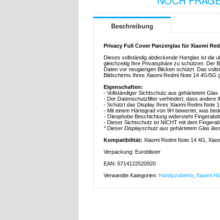
NOCH FRAGE
Beschreibung
Privacy Full Cover Panzerglas für Xiaomi Re
Dieses vollständig abdeckende Hartglas ist die
gleichzeitig Ihre Privatsphäre zu schützen. Der 
Daten vor neugierigen Blicken schützt. Das voll
Bildschirms Ihres Xiaomi Redmi Note 14 4G/5G g
Eigenschaften:
- Vollständiger Sichtschutz aus gehärtetem Gla
- Der Datenschutzfilter verhindert, dass andere
- Schützt das Display Ihres Xiaomi Redmi Note 
- Mit einem Härtegrad von 9H bewertet, was bede
- Oleophobe Beschichtung widersteht Fingerabd
- Dieser Sichtschutz ist NICHT mit dem Finger
* Dieser Displayschutz aus gehärtetem Glas läs
Kompatibilität:
Xiaomi Redmi Note 14 4G, Xiao
Verpackung: Euroblister
EAN: 5714122520920
Verwandte Kategorien:
Handyzubehör
,
Xiaomi Hü