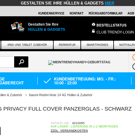
GESTALTEN SIE IHRE HÜLLEN & GADGETS
HIER
KUNDENSERVICE
KONTAKT
RÜCKGABEFORMULAR
AGB
Gestalten Sie Ihre
BESTELLSTATUS
HÜLLEN & GADGETS
CLUB TRENDY-LOGIN
IPAD UND TABLET ZUBEHÖR
REPARATUR
SMARTPHONES
NOTFALLR
AGE
KUNDENBETREUUNG: MO. - FR.:
GABERECHT
10:00 - 22:00
üllen & Zubehör
Xiaomi Redmi Note 14 4G Hüllen & Zubehör
5G PRIVACY FULL COVER PANZERGLAS - SCHWARZ
ARTIKEL-NR.:
4010095
AUF LAGER - LIEFERUNG IN 1-2 WERKTAGEN
ZZGL. VERSANDKOSTEN