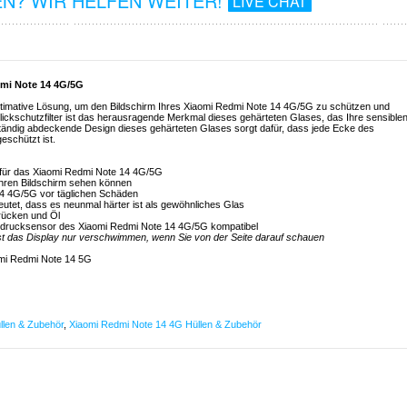
N? WIR HELFEN WEITER!
LIVE CHAT
dmi Note 14 4G/5G
 ultimative Lösung, um den Bildschirm Ihres Xiaomi Redmi Note 14 4G/5G zu schützen und
Blickschutzfilter ist das herausragende Merkmal dieses gehärteten Glases, das Ihre sensible
ständig abdeckende Design dieses gehärteten Glases sorgt dafür, dass jede Ecke des
eschützt ist.
s für das Xiaomi Redmi Note 14 4G/5G
 Ihren Bildschirm sehen können
14 4G/5G vor täglichen Schäden
utet, dass es neunmal härter ist als gewöhnliches Glas
rücken und Öl
abdrucksensor des Xiaomi Redmi Note 14 4G/5G kompatibel
st das Display nur verschwimmen, wenn Sie von der Seite darauf schauen
mi Redmi Note 14 5G
llen & Zubehör
,
Xiaomi Redmi Note 14 4G Hüllen & Zubehör