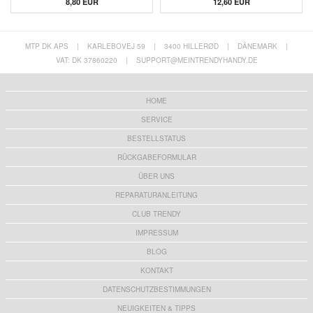
8,80 EUR
12,60 EUR
MTP DK APS
|
KARLEBOVEJ 59
|
3400 HILLERØD
|
DÄNEMARK
|
VAT: DK 37860220
|
SUPPORT@MEINTRENDYHANDY.DE
HOME
SERVICE
BESTELLSTATUS
RÜCKGABEFORMULAR
ÜBER UNS
REPARATURANLEITUNG
CLUB TRENDY
IMPRESSUM
BLOG
KONTAKT
DATENSCHUTZBESTIMMUNGEN
NEUIGKEITEN & TIPPS