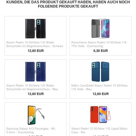
KUNDEN, DIE DAS PRODUKT GEKAUFT HABEN, HABEN AUCH NOCH
FOLGENDE PRODUKTE GEKAUFT
Xiaomi Redmi 10 5G/Note 11E Wallet
Rutschfeste Xiaomi Redmi 10 5G/Note 11E
Schutzhülle mit Magnetverschluss - Schwarz
TPU Hülle - Durchsichtig
12,60 EUR
6,30 EUR
Xiaomi Redmi 10 5G/Note 11E Wallet
Nillkin CamShield Xiaomi Redmi 10 5G/Note
Schutzhülle mit Magnetverschluss - Blau
11E Hülle - Blau
12,60 EUR
12,60 EUR
Samsung Galaxy A13 Panzerglas - 9H,
Xiaomi Redmi 10 5G/Note 11E Liquid Silikon
0.3mm - Durchsichtig
Case - Rot