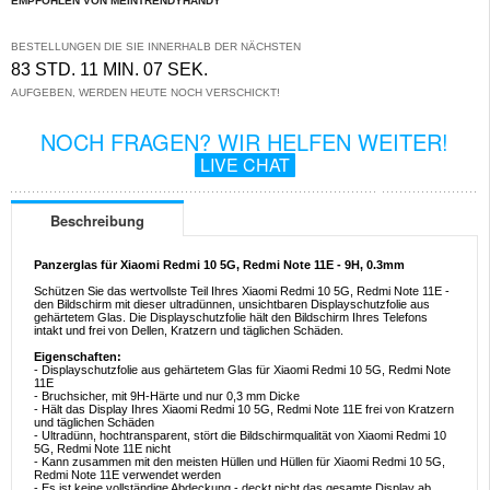
EMPFOHLEN VON MEINTRENDYHANDY
BESTELLUNGEN DIE SIE INNERHALB DER NÄCHSTEN
83 STD. 11 MIN. 07 SEK.
AUFGEBEN, WERDEN HEUTE NOCH VERSCHICKT!
NOCH FRAGEN? WIR HELFEN WEITER!
LIVE CHAT
Beschreibung
Panzerglas für Xiaomi Redmi 10 5G, Redmi Note 11E - 9H, 0.3mm
Schützen Sie das wertvollste Teil Ihres Xiaomi Redmi 10 5G, Redmi Note 11E -
den Bildschirm mit dieser ultradünnen, unsichtbaren Displayschutzfolie aus
gehärtetem Glas. Die Displayschutzfolie hält den Bildschirm Ihres Telefons
intakt und frei von Dellen, Kratzern und täglichen Schäden.
Eigenschaften:
- Displayschutzfolie aus gehärtetem Glas für Xiaomi Redmi 10 5G, Redmi Note
11E
- Bruchsicher, mit 9H-Härte und nur 0,3 mm Dicke
- Hält das Display Ihres Xiaomi Redmi 10 5G, Redmi Note 11E frei von Kratzern
und täglichen Schäden
- Ultradünn, hochtransparent, stört die Bildschirmqualität von Xiaomi Redmi 10
5G, Redmi Note 11E nicht
- Kann zusammen mit den meisten Hüllen und Hüllen für Xiaomi Redmi 10 5G,
Redmi Note 11E verwendet werden
- Es ist keine vollständige Abdeckung - deckt nicht das gesamte Display ab