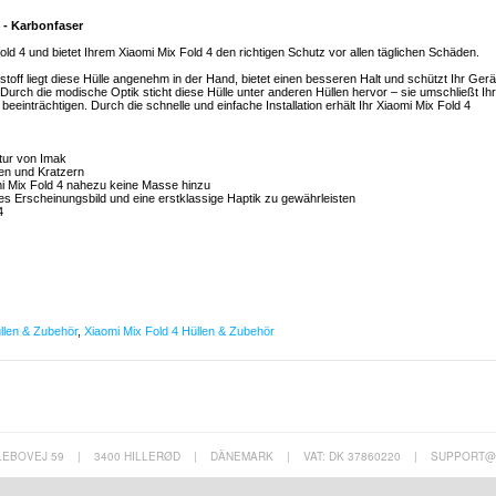
4 - Karbonfaser
old 4 und bietet Ihrem Xiaomi Mix Fold 4 den richtigen Schutz vor allen täglichen Schäden.
toff liegt diese Hülle angenehm in der Hand, bietet einen besseren Halt und schützt Ihr Gerä
ch die modische Optik sticht diese Hülle unter anderen Hüllen hervor – sie umschließt Ihr
beeinträchtigen. Durch die schnelle und einfache Installation erhält Ihr Xiaomi Mix Fold 4
xtur von Imak
ßen und Kratzern
i Mix Fold 4 nahezu keine Masse hinzu
ges Erscheinungsbild und eine erstklassige Haptik zu gewährleisten
4
llen & Zubehör
,
Xiaomi Mix Fold 4 Hüllen & Zubehör
LEBOVEJ 59
|
3400 HILLERØD
|
DÄNEMARK
|
VAT: DK 37860220
|
SUPPORT@