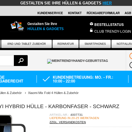
GESTALTEN SIE IHRE HÜLLEN & GADGETS
HIER
KUNDENSERVICE
KONTAKT
RÜCKGABEFORMULAR
AGB
Gestalten Sie Ihre
BESTELLSTATUS
HÜLLEN & GADGETS
CLUB TRENDY-LOGIN
IPAD UND TABLET ZUBEHÖR
REPARATUR
SMARTPHONES
NOTFALLR
AGE
KUNDENBETREUUNG: MO. - FR.:
GABERECHT
10:00 - 22:00
üllen & Zubehör
Xiaomi Mix Fold 4 Hüllen & Zubehör
IYI HYBRID HÜLLE - KARBONFASER - SCHWARZ
ARTIKEL-NR.:
4007731
LIEFERUNG IN 20-25 WERKTAGEN
ZZGL. VERSANDKOSTEN