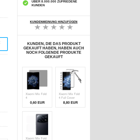
ÜBER 8.000.000 ZUFRIEDENE
KUNDEN
KUNDENMEINUNG HINZUFÜGEN
t
KUNDEN, DIE DAS PRODUKT
GEKAUFT HABEN, HABEN AUCH
NOCH FOLGENDE PRODUKTE
GEKAUFT
Xiaomi Mix Fold
Xiaomi Mix Fold
4
4 Full Cover
Displayschutzfolie
Panzerglas - 9H -
0,60
EUR
8,80 EUR
- Privat
Schwarz Rand
Xiaomi Mix Fold