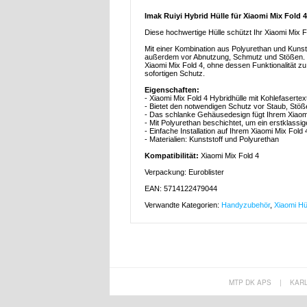
Imak Ruiyi Hybrid Hülle für Xiaomi Mix Fold 
Diese hochwertige Hülle schützt Ihr Xiaomi Mix F
Mit einer Kombination aus Polyurethan und Kunsts
außerdem vor Abnutzung, Schmutz und Stößen. Dur
Xiaomi Mix Fold 4, ohne dessen Funktionalität zu 
sofortigen Schutz.
Eigenschaften:
- Xiaomi Mix Fold 4 Hybridhülle mit Kohlefaserte
- Bietet den notwendigen Schutz vor Staub, Stö
- Das schlanke Gehäusedesign fügt Ihrem Xiaom
- Mit Polyurethan beschichtet, um ein erstklassi
- Einfache Installation auf Ihrem Xiaomi Mix Fold 
- Materialien: Kunststoff und Polyurethan
Kompatibilität:
Xiaomi Mix Fold 4
Verpackung: Euroblister
EAN: 5714122479044
Verwandte Kategorien:
Handyzubehör
,
Xiaomi Hü
MTP DK APS
|
KAR