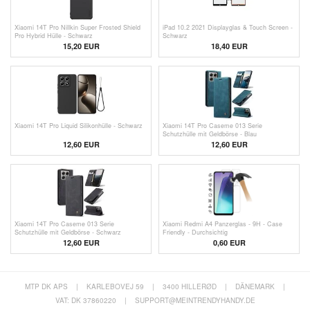
Xiaomi 14T Pro Nillkin Super Frosted Shield
iPad 10.2 2021 Displayglas & Touch Screen -
Pro Hybrid Hülle - Schwarz
Schwarz
15,20 EUR
18,40 EUR
Xiaomi 14T Pro Liquid Silikonhülle - Schwarz
Xiaomi 14T Pro Caseme 013 Serie
Schutzhülle mit Geldbörse - Blau
12,60 EUR
12,60 EUR
Xiaomi 14T Pro Caseme 013 Serie
Xiaomi Redmi A4 Panzerglas - 9H - Case
Schutzhülle mit Geldbörse - Schwarz
Friendly - Durchsichtig
12,60 EUR
0,60
EUR
MTP DK APS
|
KARLEBOVEJ 59
|
3400 HILLERØD
|
DÄNEMARK
|
VAT: DK 37860220
|
SUPPORT@MEINTRENDYHANDY.DE