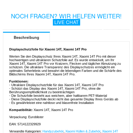
NOCH FRAGEN? WIR HELFEN WEITER!
LIVE CHAT
Beschreibung
Displayschutzfolie für Xiaomi 14T, Xiaomi 14T Pro
Werten Sie den Displayschutz Ihres Xiaomi 14T, Xiaomi 14T Pro mit dieser
hochwertigen und ultraklaren Schutzfolie auf. Es wurde entwickelt, um Ihr
Xiaomi 14T, Xiaomi 14T Pro vor Kratzern, Flecken und täglicher Abnutzung zu
schützen. Die ultraklare Transparenz des Displayschutzes ermöglicht ein
optimales Seherlebnis und bewahrt die lebendigen Farben und die Schärfe des
Bildschirms Ihres Xiaomi 14T, Xiaomi 14T Pro.
Funktionen:
- Ultraklare Displayschutzfolie für das Xiaomi 14T, Xiaomi 14T Pro
- Schützt das Display des Xiaomi 14T, Xiaomi 14T Pro, ohne die
Berührungsempfindlichkeit zu beeinträchtigen
- Die Schutzfolie besteht aus weichem, aber haltbarem PET-Material
- Diese Displayschutzfolie deckt nicht das gesamte Display Ihres Geräts ab
- Es gewährleistet eine nahtlose und blasenfreie Installation
Kompatibilität:
Xiaomi 14T, Xiaomi 14T Pro
Verpackung: Euroblister
EAN: 5714122329929
Verwandte Kategorien:
Handyzubehör
,
Xiaomi Hüllen & Zubehör
,
Xiaomi 14T