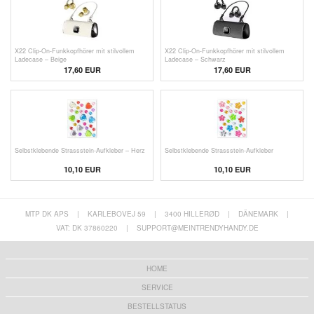
X22 Clip-On-Funkkopfhörer mit stilvollem
X22 Clip-On-Funkkopfhörer mit stilvollem
Ladecase – Beige
Ladecase – Schwarz
17,60
EUR
17,60
EUR
Selbstklebende Strassstein-Aufkleber – Herz
Selbstklebende Strassstein-Aufkleber
10,10 EUR
10,10 EUR
MTP DK APS
|
KARLEBOVEJ 59
|
3400 HILLERØD
|
DÄNEMARK
|
VAT: DK 37860220
|
SUPPORT@MEINTRENDYHANDY.DE
HOME
SERVICE
BESTELLSTATUS