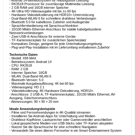
- Android 14-Betriebssystem für reibungslose Leistung
- RK3518-Prozessor für zuverlässige Multimedia-Leistung
- 2 GB RAM und 16GB interner Speicher
- 4K-Ultra-HD-Videoausgabe mit bis zu 60 fps
- Hardware-Videodekodierung mit HDR10+-Unterstützung
- Dual-Band-WLAN 6 für schnellere drahtlose Verbindungen
- Bluetooth 5.0 für kabelloses Zubehör und Audiogeräte
- Sprachfernbedienung mit Sprachsuchfunktion
- 10/100 Mbit/s-Ethernet-Anschluss für stabile kabelgebundene
Netzwerkverbindungen
- Zwei USB-A-Anschlüsse für externe Geräte
- TF-Kartensteckplatz für zusätzlichen Speicherplatz
- Kompaktes Design, geeignet für jede Unterhaltungsumgebung
- Plug-and-Play-Installation mit im Lieferumfang enthaltenem Zubehör
Technische Daten
- Modell: X99 MAX
- Betriebssystem: Android 14
- CPU: RK3518
- RAM: 2 GB
- Interner Speicher: 16GB
- WLAN: Dual-Band-WLAN 6
- Bluetooth-Version: 5.0
- Maximale Ausgabeauflösung: 4K bei 60 fps
- Videoausgang: HD 2.1
- Videodekodierung: 4K-Hardware-Dekodierung, HDR10+
- Anschlüsse: 2 USB-A, TF-Kartensteckplatz, 10/100 Mbit/s Ethernet, AV-
Ausgang, Gleichstromanschluss
- Abmessungen: 90 × 90 × 20 mm
Ideale Anwendungsbeispiele
- Filme und Fernsehsendungen in 4K-Qualität streamen
- Installieren Sie Android-Apps für Unterhaltung und Medien
- Drahtlose Kopfhörer, Lautsprecher oder Gamecontroller anschließen
- Lokal gespeicherte Medien von USB-Sticks oder TF-Karten abspielen
- Nutzen Sie die Sprachsuche für eine schnellere Navigation
- Verwandeln Sie einen älteren Fernseher in ein Smart-Entertainment-System