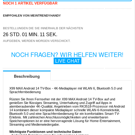
NOCH 1 ARTIKEL VERFÜGBAR
EMPFOHLEN VON MEINTRENDYHANDY
BESTELLUNGEN DIE SIE INNERHALB DER NÄCHSTEN
26 STD. 01 MIN. 11 SEK.
AUFGEBEN, WERDEN MORGEN VERSCHICKT.
NOCH FRAGEN? WIR HELFEN WEITER!
LIVE CHAT
Beschreibung
X99 MAX Android 14 TV-Box - 4K-Mediaplayer mit WLAN 6, Bluetooth 5.0 und
Sprachfernbedienung
Rüsten Sie Ihren Fernseher mit der X99 MAX Android 14 TV-Box auf und
genießen Sie flüssiges Streaming, Unterhaltung und Zugriff auf Apps in
atemberaubender 4K-Qualität. Angetrieben vom RK3518-Prozessor mit Android
14 kombiniert dieser kompakte Mediaplayer schnelle WLAN-6-Konnektivität,
Bluetooth 5.0 und eine Sprachfernbedienung für ein komfortables Smart-TV-
Erlebnis. Mit zahlreichen Anschlussmöglichkeiten und erweiterbaren
Speicheroptionen ist er eine hervorragende Lösung für Home-Entertainment,
Streaming und Medienwiedergabe.
Wichtigste Funktionen und technische Daten