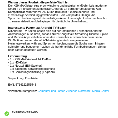
Warum dieses Produkt die perfekte Wahl ist
Der X99 MAX bietet eine erschwingliche und praktische Möglichkeit, moderne
Smart-TV-Funktionen zu genießen. Android 14 sorgt für umfassende App-
Kompatibilität, während WLAN 6 und Bluetooth 5.0 eine schnelle und
zuverlässige Verbindung gewährleisten. Sein kompaktes Design, die
Sprachfernbedienung und die vielfältigen Anschlussmöglichkeiten machen ihn
zu einem vielseitigen Mediaplayer für die tägliche Unterhaltung.
Interessante Fakten zu Android-TV-Boxen
Mit Android-TV-Boxen lassen sich auf herkömmlichen Fernsehern Android-
Anwendungen ausführen, sodass Nutzer Zugriff auf Streaming-Dienste, Spiele
und Medien-Apps erhalten, ohne den Fernseher austauschen zu müssen.
WLAN 6 verbessert die WLAN-Leistung in stark ausgelasteten
Heimnetzwerken, während Sprachfernbedienungen die Suche nach Inhalten
schneller und bequemer machen als herkömmliche Fernbedienungen, die nur
über Tasten gesteuert werden.
Lieferumfang
- 1 x X99 MAX Android 14 TV-Box
- 1 x HD-Kabel
- 1 x Netzteil (EU-Stecker)
- 1 x Bluetooth-Sprachfernbedienung
- 1 x Bedienungsanleitung (Englisch)
Verpackung: Euroblister
EAN: 5714122653543
Verwandte Kategorien:
Computer und Laptop Zubehör
,
Netzwerk
,
Media Center
EXPRESSVERSAND