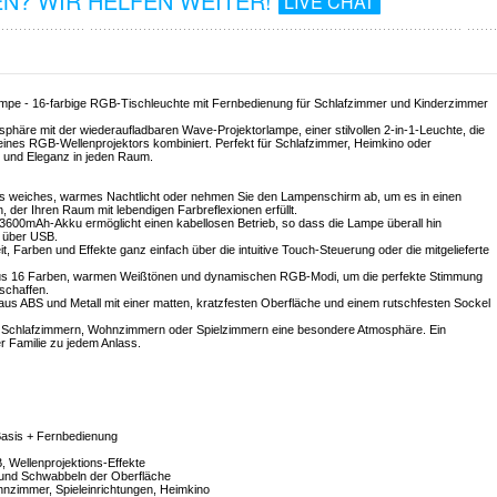
N? WIR HELFEN WEITER!
LIVE CHAT
pe - 16-farbige RGB-Tischleuchte mit Fernbedienung für Schlafzimmer und Kinderzimmer
phäre mit der wiederaufladbaren Wave-Projektorlampe, einer stilvollen 2-in-1-Leuchte, die
eines RGB-Wellenprojektors kombiniert. Perfekt für Schlafzimmer, Heimkino oder
t und Eleganz in jeden Raum.
ls weiches, warmes Nachtlicht oder nehmen Sie den Lampenschirm ab, um es in einen
der Ihren Raum mit lebendigen Farbreflexionen erfüllt.
 3600mAh-Akku ermöglicht einen kabellosen Betrieb, so dass die Lampe überall hin
 über USB.
it, Farben und Effekte ganz einfach über die intuitive Touch-Steuerung oder die mitgelieferte
us 16 Farben, warmen Weißtönen und dynamischen RGB-Modi, um die perfekte Stimmung
schaffen.
 aus ABS und Metall mit einer matten, kratzfesten Oberfläche und einem rutschfesten Sockel
ht Schlafzimmern, Wohnzimmern oder Spielzimmern eine besondere Atmosphäre. Ein
 Familie zu jedem Anlass.
Basis + Fernbedienung
Wellenprojektions-Effekte
 und Schwabbeln der Oberfläche
hnzimmer, Spieleinrichtungen, Heimkino