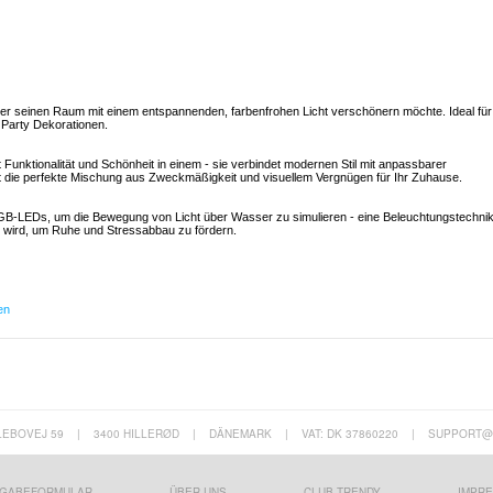
der seinen Raum mit einem entspannenden, farbenfrohen Licht verschönern möchte. Ideal für
 Party Dekorationen.
Funktionalität und Schönheit in einem - sie verbindet modernen Stil mit anpassbarer
st die perfekte Mischung aus Zweckmäßigkeit und visuellem Vergnügen für Ihr Zuhause.
GB-LEDs, um die Bewegung von Licht über Wasser zu simulieren - eine Beleuchtungstechnik
t wird, um Ruhe und Stressabbau zu fördern.
en
LEBOVEJ 59
|
3400 HILLERØD
|
DÄNEMARK
|
VAT: DK 37860220
|
SUPPORT@
GABEFORMULAR
ÜBER UNS
CLUB TRENDY
IMPR