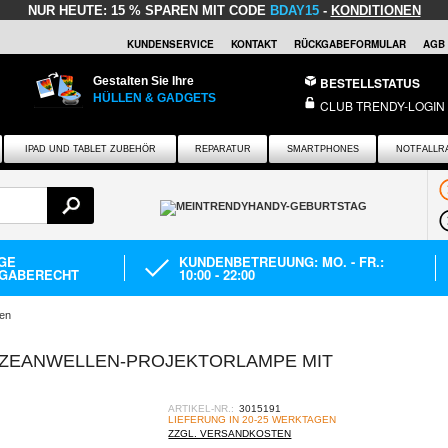
NUR HEUTE:
15 % SPAREN MIT CODE
BDAY15
-
KONDITIONEN
KUNDENSERVICE
KONTAKT
RÜCKGABEFORMULAR
AGB
Gestalten Sie Ihre
BESTELLSTATUS
HÜLLEN & GADGETS
CLUB TRENDY-LOGIN
IPAD UND TABLET ZUBEHÖR
REPARATUR
SMARTPHONES
NOTFALLR
AGE
KUNDENBETREUUNG: MO. - FR.:
GABERECHT
10:00 - 22:00
en
ZEANWELLEN-PROJEKTORLAMPE MIT
ARTIKEL-NR.:
3015191
LIEFERUNG IN 20-25 WERKTAGEN
ZZGL. VERSANDKOSTEN