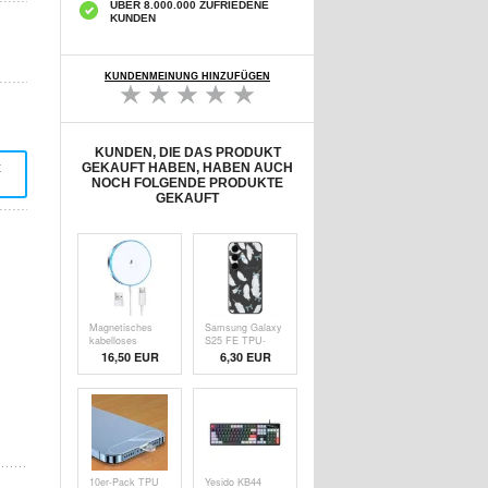
ÜBER 8.000.000 ZUFRIEDENE
KUNDEN
KUNDENMEINUNG HINZUFÜGEN
KUNDEN, DIE DAS PRODUKT
t
GEKAUFT HABEN, HABEN AUCH
NOCH FOLGENDE PRODUKTE
GEKAUFT
Magnetisches
Samsung Galaxy
kabelloses
S25 FE TPU-
Ladegerät mit
Hülle mit
16,50 EUR
6,30
EUR
LED-Licht - 15W
Federmuster -
- Weiß
schwarz
10er-Pack TPU
Yesido KB44