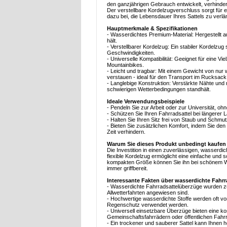
den ganzjährigen Gebrauch entwickelt, verhinder
Der verstellbare Kordelzugverschluss sorgt für 
dazu bei, die Lebensdauer Ihres Sattels zu verl
Hauptmerkmale & Spezifikationen
- Wasserdichtes Premium-Material: Hergestellt 
hält.
- Verstellbarer Kordelzug: Ein stabiler Kordelzug
Geschwindigkeiten.
- Universelle Kompatibilität: Geeignet für eine V
Mountainbikes.
- Leicht und tragbar: Mit einem Gewicht von nu
verstauen - ideal für den Transport im Rucksac
- Langlebige Konstruktion: Verstärkte Nähte und
schwierigen Wetterbedingungen standhält.
Ideale Verwendungsbeispiele
- Pendeln Sie zur Arbeit oder zur Universität, 
- Schützen Sie Ihren Fahrradsattel bei längerer 
- Halten Sie Ihren Sitz frei von Staub und Schmu
- Bieten Sie zusätzlichen Komfort, indem Sie de
Zeit verhindern.
Warum Sie dieses Produkt unbedingt kaufen 
Die Investition in einen zuverlässigen, wasserdic
flexible Kordelzug ermöglicht eine einfache und 
kompakten Größe können Sie ihn bei schönem We
immer griffbereit.
Interessante Fakten über wasserdichte Fahr
- Wasserdichte Fahrradsattelüberzüge wurden zu
Allwetterfahrten angewiesen sind.
- Hochwertige wasserdichte Stoffe werden oft vo
Regenschutz verwendet werden.
- Universell einsetzbare Überzüge bieten eine ko
Gemeinschaftsfahrrädern oder öffentlichen Fahr
- Ein trockener und sauberer Sattel kann Ihnen 