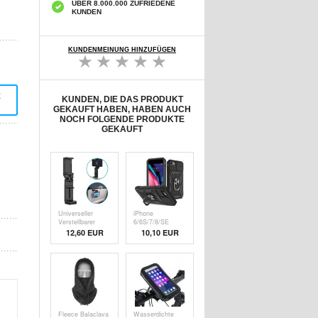
ÜBER 8.000.000 ZUFRIEDENE
KUNDEN
KUNDENMEINUNG HINZUFÜGEN
t
KUNDEN, DIE DAS PRODUKT
GEKAUFT HABEN, HABEN AUCH
NOCH FOLGENDE PRODUKTE
GEKAUFT
Universeller
iPhone
Verstellbarer
6/6S/7/8/SE
Handyhalter für
(2020)/SE (2022)
12,60
EUR
10,10 EUR
Flugreisen - 5.5-
Hybrid Hülle mit
9.5cm - Schwarz
Metall Ständer -
Schwarz
Fleece Balaclava
Wasserdichte