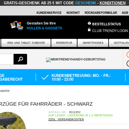
GRATIS-GESCHENK
AB 25 € MIT CODE
GESCHENK
-
KONDITIONEN
KUNDENSERVICE
KONTAKT
RÜCKGABEFORMULAR
AGB
Gestalten Sie Ihre
BESTELLSTATUS
HÜLLEN & GADGETS
CLUB TRENDY-LOGIN
IPAD UND TABLET ZUBEHÖR
REPARATUR
SMARTPHONES
NOTFALLR
AGE
KUNDENBETREUUNG: MO. - FR.:
GABERECHT
10:00 - 22:00
zubehör
RZÜGE FÜR FAHRRÄDER - SCHWARZ
ARTIKEL-NR.:
3011952
AUF LAGER - LIEFERUNG IN 1-2 WERKTAGEN
ZZGL. VERSANDKOSTEN