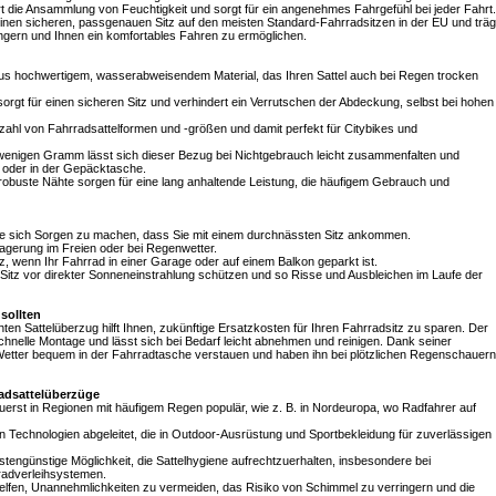
t die Ansammlung von Feuchtigkeit und sorgt für ein angenehmes Fahrgefühl bei jeder Fahrt.
einen sicheren, passgenauen Sitz auf den meisten Standard-Fahrradsitzen in der EU und träg
ängern und Ihnen ein komfortables Fahren zu ermöglichen.
aus hochwertigem, wasserabweisendem Material, das Ihren Sattel auch bei Regen trocken
 sorgt für einen sicheren Sitz und verhindert ein Verrutschen der Abdeckung, selbst bei hohen
ielzahl von Fahrradsattelformen und -größen und damit perfekt für Citybikes und
r wenigen Gramm lässt sich dieser Bezug bei Nichtgebrauch leicht zusammenfalten und
k oder in der Gepäcktasche.
 robuste Nähte sorgen für eine lang anhaltende Leistung, die häufigem Gebrauch und
ohne sich Sorgen zu machen, dass Sie mit einem durchnässten Sitz ankommen.
Lagerung im Freien oder bei Regenwetter.
tz, wenn Ihr Fahrrad in einer Garage oder auf einem Balkon geparkt ist.
n Sitz vor direkter Sonneneinstrahlung schützen und so Risse und Ausbleichen im Laufe der
sollten
hten Sattelüberzug hilft Ihnen, zukünftige Ersatzkosten für Ihren Fahrradsitz zu sparen. Der
schnelle Montage und lässt sich bei Bedarf leicht abnehmen und reinigen. Dank seiner
tter bequem in der Fahrradtasche verstauen und haben ihn bei plötzlichen Regenschauern
radsattelüberzüge
erst in Regionen mit häufigem Regen populär, wie z. B. in Nordeuropa, wo Radfahrer auf
n Technologien abgeleitet, die in Outdoor-Ausrüstung und Sportbekleidung für zuverlässigen
stengünstige Möglichkeit, die Sattelhygiene aufrechtzuerhalten, insbesondere bei
radverleihsystemen.
helfen, Unannehmlichkeiten zu vermeiden, das Risiko von Schimmel zu verringern und die