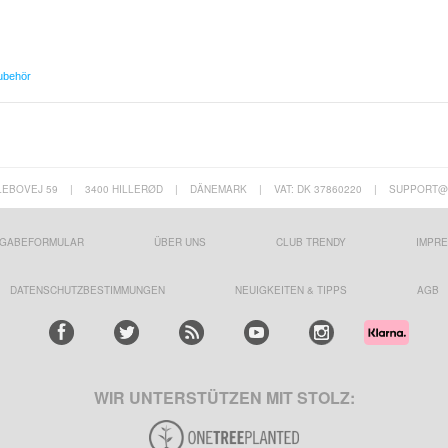
ubehör
LEBOVEJ 59
|
3400 HILLERØD
|
DÄNEMARK
|
VAT: DK 37860220
|
SUPPORT@
GABEFORMULAR
ÜBER UNS
CLUB TRENDY
IMPR
DATENSCHUTZBESTIMMUNGEN
NEUIGKEITEN & TIPPS
AGB
WIR UNTERSTÜTZEN MIT STOLZ: