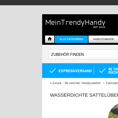
ALLE KATEGORIEN
HANDYZUBEHÖR
30 T
EXPRESSVERSAND
RÜCK
«
Zurück
- Sie sind hier:
Handyzubehör
Fahrrad
WASSERDICHTE SATTELÜBE