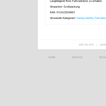
Langlebigkeit Ihres Fahrradsitzes zu erhalten.
Verpacken: Großpackung
EAN: 5714122529657
Verwandte Kategorien:
Handyzubehör
,
Fahrradz
MTP DK APS
|
KAR
HOME
SERVICE
RÜCK