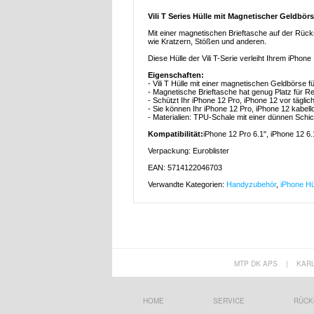
Vili T Series Hülle mit Magnetischer Geldbörs
Mit einer magnetischen Brieftasche auf der Rückse
wie Kratzern, Stößen und anderen.
Diese Hülle der Vili T-Serie verleiht Ihrem iPho
Eigenschaften:
- Vili T Hülle mit einer magnetischen Geldbörse f
- Magnetische Brieftasche hat genug Platz für 
- Schützt Ihr iPhone 12 Pro, iPhone 12 vor tägli
- Sie können Ihr iPhone 12 Pro, iPhone 12 kabell
- Materialien: TPU-Schale mit einer dünnen Schi
Kompatibilität:
iPhone 12 Pro 6.1", iPhone 12 6.
Verpackung: Euroblister
EAN: 5714122046703
Verwandte Kategorien:
Handyzubehör
,
iPhone Hü
MTP DK APS
|
KAR
HOME
SERVICE
RÜCK