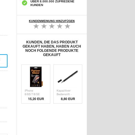
ÜBER 8.000.000 ZUFRIEDENE
KUNDEN
KUNDENMEINUNG HINZUFÜGEN
KUNDEN, DIE DAS PRODUKT
GEKAUFT HABEN, HABEN AUCH
NOCH FOLGENDE PRODUKTE
GEKAUFT
t
iPhone
Kapazitiver
6/6S/7/8/SE
Bedienstift -
(2020)/SE (
Schw
15,20 EUR
8,80 EUR