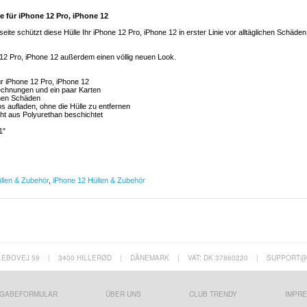
e für iPhone 12 Pro, iPhone 12
ite schützt diese Hülle Ihr iPhone 12 Pro, iPhone 12 in erster Linie vor alltäglichen Schäden
ne 12 Pro, iPhone 12 außerdem einen völlig neuen Look.
ür iPhone 12 Pro, iPhone 12
Rechnungen und ein paar Karten
chen Schäden
os aufladen, ohne die Hülle zu entfernen
cht aus Polyurethan beschichtet
1"
llen & Zubehör
,
iPhone 12 Hüllen & Zubehör
LEBOVEJ 59
|
3400 HILLERØD
|
DÄNEMARK
|
VAT: DK 37860220
|
SUPPORT@
GABEFORMULAR
ÜBER UNS
CLUB TRENDY
IMPR