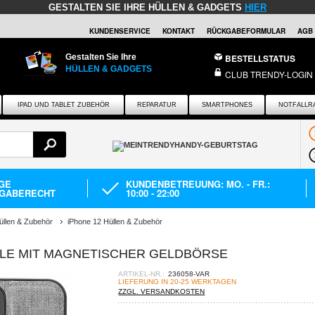
GESTALTEN SIE IHRE HÜLLEN & GADGETS
HIER
KUNDENSERVICE
KONTAKT
RÜCKGABEFORMULAR
AGB
Gestalten Sie Ihre
BESTELLSTATUS
HÜLLEN & GADGETS
CLUB TRENDY-LOGIN
IPAD UND TABLET ZUBEHÖR
REPARATUR
SMARTPHONES
NOTFALLR
AGE
KUNDENBETREUUNG: MO. - FR.:
GABERECHT
10:00 - 22:00
üllen & Zubehör
iPhone 12 Hüllen & Zubehör
HÜLLE MIT MAGNETISCHER GELDBÖRSE
ARTIKEL-NR.:
236058-VAR
LIEFERUNG IN 20-25 WERKTAGEN
ZZGL. VERSANDKOSTEN