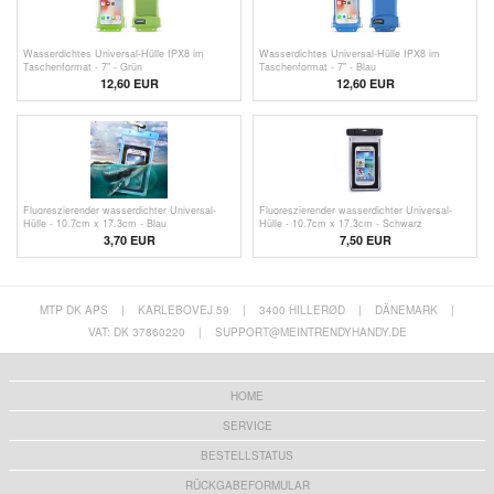
Wasserdichtes Universal-Hülle IPX8 im
Wasserdichtes Universal-Hülle IPX8 im
Taschenformat - 7" - Grün
Taschenformat - 7" - Blau
12,60 EUR
12,60 EUR
Fluoreszierender wasserdichter Universal-
Fluoreszierender wasserdichter Universal-
Hülle - 10.7cm x 17.3cm - Blau
Hülle - 10.7cm x 17.3cm - Schwarz
3,70
EUR
7,50 EUR
MTP DK APS
|
KARLEBOVEJ 59
|
3400 HILLERØD
|
DÄNEMARK
|
VAT: DK 37860220
|
SUPPORT@MEINTRENDYHANDY.DE
HOME
SERVICE
BESTELLSTATUS
RÜCKGABEFORMULAR