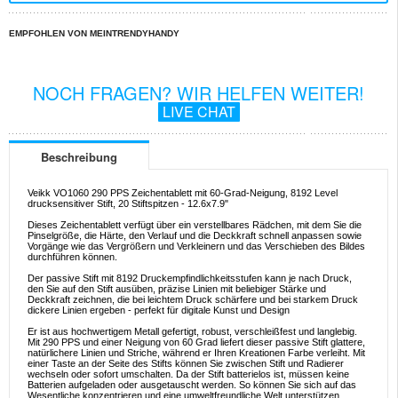
EMPFOHLEN VON MEINTRENDYHANDY
NOCH FRAGEN? WIR HELFEN WEITER!
LIVE CHAT
Beschreibung
Veikk VO1060 290 PPS Zeichentablett mit 60-Grad-Neigung, 8192 Level
drucksensitiver Stift, 20 Stiftspitzen - 12.6x7.9"
Dieses Zeichentablett verfügt über ein verstellbares Rädchen, mit dem Sie die
Pinselgröße, die Härte, den Verlauf und die Deckkraft schnell anpassen sowie
Vorgänge wie das Vergrößern und Verkleinern und das Verschieben des Bildes
durchführen können.
Der passive Stift mit 8192 Druckempfindlichkeitsstufen kann je nach Druck,
den Sie auf den Stift ausüben, präzise Linien mit beliebiger Stärke und
Deckkraft zeichnen, die bei leichtem Druck schärfere und bei starkem Druck
dickere Linien ergeben - perfekt für digitale Kunst und Design
Er ist aus hochwertigem Metall gefertigt, robust, verschleißfest und langlebig.
Mit 290 PPS und einer Neigung von 60 Grad liefert dieser passive Stift glattere,
natürlichere Linien und Striche, während er Ihren Kreationen Farbe verleiht. Mit
einer Taste an der Seite des Stifts können Sie zwischen Stift und Radierer
wechseln oder sofort umschalten. Da der Stift batterielos ist, müssen keine
Batterien aufgeladen oder ausgetauscht werden. So können Sie sich auf das
Wesentliche konzentrieren und eine umweltfreundliche Welt unterstützen.