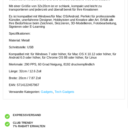
Mit einer Größe von 32x20cm ist er schlank, kompakt und leicht zu
transportieren und jederzeit und überall bereit für Ihre Kreationen
Es ist kompatibel mit Windows/für Mac OS/Android. Perfekt für professionelle
Künstler, unerfahrene Designer, Hobbyisten und Kreative aller Art. Erfüllt alle
Ihre Bedürfnisse beim Zeichnen, Skizzieren, 3D-Modellieren, Fotobearbeitung,
Signieren oder E-Learning
Spezifikationen:
Material: Metall
Schnittstelle: USB
Kompatibel mit: für Windows 7 oder höher, für Mac OS X 10.12 oder höher, für
Android 6.0 oder höher, für Chrome OS 88 oder höher, für Linux
Merkmale: 290 PPS, 60 Grad Neigung, 8192 druckempfindlich
Länge: 32cm / 12.6 Zoll
Breite: 20cm / 7.87 Zoll
EAN: 5714122457967
Verwandte Kategorien:
Gadgets
,
Tech Gadgets
EXPRESSVERSAND
CLUB TRENDY
7% RABATT ERHALTEN