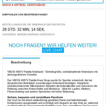
NOCH 4 ARTIKEL VERFÜGBAR
EMPFOHLEN VON MEINTRENDYHANDY
BESTELLUNGEN DIE SIE INNERHALB DER NÄCHSTEN
28 STD. 32 MIN. 14 SEK.
AUFGEBEN, WERDEN MORGEN VERSCHICKT.
NOCH FRAGEN? WIR HELFEN WEITER!
LIVE CHAT
Beschreibung
VBOSI 4087V Patella-Knieband - Einheitsgröße, stoßdämpfende Kniestütze mit
atmungsaktivem Gewebe
Der VBOSI 4087V Patella Knee Strap wurde für Sportler entwickelt, die bei
dynamischen Aktivitäten zuverlässigen Kniestand benötigen. Integrierte
stoßabsorbierende Silikonpolster dämpfen die Aufprallkräfte und reduzieren die
Reibung zwischen Kniescheibe und Meniskus - ideal für Laufen, Klettern,
Fitnesstraining und andere Sportarten mit hoher Belastung.
Sichere, bequeme und verstellbare Passform
Der Gurt ist mit einem wellenförmig genähten Rand und bidirektionaler
Kompression ausgestattet und schmiegt sich bequem an das Knie an, während
er gleichzeitig für hervorragende Stabilität sorgt. Das verstellbare Design passt