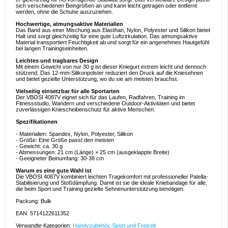
sich verschiedenen Beingrößen an und kann leicht getragen oder entfernt
werden, ohne die Schuhe auszuziehen.
Hochwertige, atmungsaktive Materialien
Das Band aus einer Mischung aus Elasthan, Nylon, Polyester und Silikon bietet
Halt und sorgt gleichzeitig für eine gute Luftzirkulation. Das atmungsaktive
Material transportiert Feuchtigkeit ab und sorgt für ein angenehmes Hautgefühl
bei langen Trainingseinheiten.
Leichtes und tragbares Design
Mit einem Gewicht von nur 30 g ist dieser Kniegurt extrem leicht und dennoch
stützend. Das 12-mm-Silikonpolster reduziert den Druck auf die Kniesehnen
und bietet gezielte Unterstützung, wo du sie am meisten brauchst.
Vielseitig einsetzbar für alle Sportarten
Der VBOSI 4087V eignet sich für das Laufen, Radfahren, Training im
Fitnessstudio, Wandern und verschiedene Outdoor-Aktivitäten und bietet
zuverlässigen Kniescheibenschutz für aktive Menschen.
Spezifikationen
- Materialien: Spandex, Nylon, Polyester, Silikon
- Größe: Eine Größe passt den meisten
- Gewicht: ca. 30 g
- Abmessungen: 21 cm (Länge) × 25 cm (ausgeklappte Breite)
- Geeigneter Beinumfang: 30-38 cm
Warum es eine gute Wahl ist
Die VBOSI 4087V kombiniert leichten Tragekomfort mit professioneller Patella-
Stabilisierung und Stoßdämpfung. Damit ist sie die ideale Kniebandage für alle,
die beim Sport und Training gezielte Sehnenunterstützung benötigen.
Packung: Bulk
EAN: 5714122611352
Verwandte Kategorien:
Handyzubehör
,
Sport und Freizeit