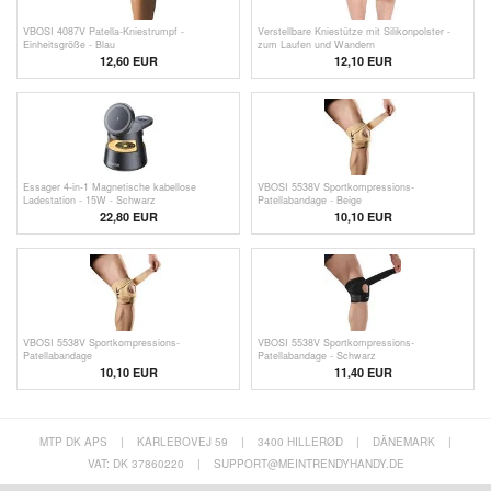
VBOSI 4087V Patella-Kniestrumpf -
Verstellbare Kniestütze mit Silikonpolster -
Einheitsgröße - Blau
zum Laufen und Wandern
12,60 EUR
12,10
EUR
Essager 4-in-1 Magnetische kabellose
VBOSI 5538V Sportkompressions-
Ladestation - 15W - Schwarz
Patellabandage - Beige
22,80
EUR
10,10 EUR
VBOSI 5538V Sportkompressions-
VBOSI 5538V Sportkompressions-
Patellabandage
Patellabandage - Schwarz
10,10 EUR
11,40 EUR
MTP DK APS
|
KARLEBOVEJ 59
|
3400 HILLERØD
|
DÄNEMARK
|
VAT: DK 37860220
|
SUPPORT@MEINTRENDYHANDY.DE