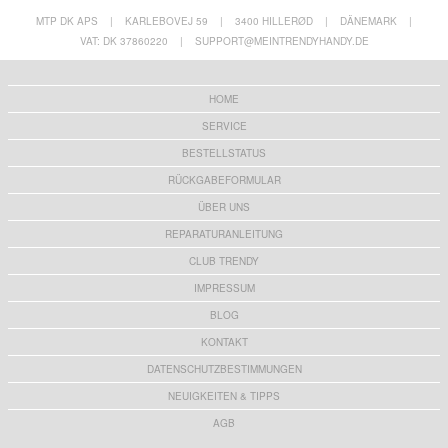
MTP DK APS
|
KARLEBOVEJ 59
|
3400 HILLERØD
|
DÄNEMARK
|
VAT: DK 37860220
|
SUPPORT@MEINTRENDYHANDY.DE
HOME
SERVICE
BESTELLSTATUS
RÜCKGABEFORMULAR
ÜBER UNS
REPARATURANLEITUNG
CLUB TRENDY
IMPRESSUM
BLOG
KONTAKT
DATENSCHUTZBESTIMMUNGEN
NEUIGKEITEN & TIPPS
AGB