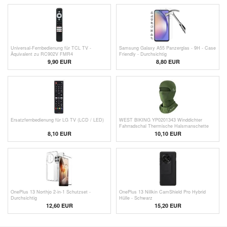
Universal-Fernbedienung für TCL TV -
Samsung Galaxy A55 Panzerglas - 9H - Case
Äquivalent zu RC902V FMR4
Friendly - Durchsichtig
9,90 EUR
8,80 EUR
Ersatzfernbedienung für LG TV (LCD / LED)
WEST BIKING YP0201343 Winddichter
Fahrradschal Thermische Halsmanschette
Warmer Atmungsaktiver Halsschutz
8,10 EUR
10,10
EUR
Kopfbedeckung mit Brillenlöchern - Grün
OnePlus 13 Northjo 2-in-1 Schutzset -
OnePlus 13 Nillkin CamShield Pro Hybrid
Durchsichtig
Hülle - Schwarz
12,60 EUR
15,20 EUR