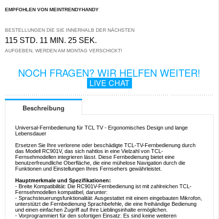
EMPFOHLEN VON MEINTRENDYHANDY
BESTELLUNGEN DIE SIE INNERHALB DER NÄCHSTEN
115 STD. 11 MIN. 25 SEK.
AUFGEBEN, WERDEN AM MONTAG VERSCHICKT!
NOCH FRAGEN? WIR HELFEN WEITER!
LIVE CHAT
Beschreibung
Universal-Fernbedienung für TCL TV - Ergonomisches Design und lange
Lebensdauer
Ersetzen Sie Ihre verlorene oder beschädigte TCL-TV-Fernbedienung durch
das Modell RC901V, das sich nahtlos in eine Vielzahl von TCL-
Fernsehmodellen integrieren lässt. Diese Fernbedienung bietet eine
benutzerfreundliche Oberfläche, die eine mühelose Navigation durch die
Funktionen und Einstellungen Ihres Fernsehers gewährleistet.
Hauptmerkmale und Spezifikationen:
- Breite Kompatibilität: Die RC901V-Fernbedienung ist mit zahlreichen TCL-
Fernsehmodellen kompatibel, darunter:
- Sprachsteuerungsfunktionalität: Ausgestattet mit einem eingebauten Mikrofon,
unterstützt die Fernbedienung Sprachbefehle, die eine freihändige Bedienung
und einen einfachen Zugriff auf Ihre Lieblingsinhalte ermöglichen.
- Vorprogrammiert für den sofortigen Einsatz: Es sind keine weiteren