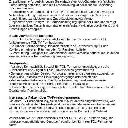
Einstellungen erforderlich. Legen Sie einfach zwei AAA-Batterien ein (nicht im
Lieferumfang enthalten), und die Fernbedienung ist bereit für die Bedienung
Ihres Fernsehers.
- Langlebige Konstruktion: Die RC901V-Fernbedienung ist aus hochwertigen
Materialien gefertigt und so konzipiert, dass sie dem täglichen Gebrauch
standhält und Langlebigkeit und Zuverlässigkeit gewährleistet.
- Ergonomisches Design: Die Fernbedienung liegt gut in der Hand und verfügt
über ein intuitives Tastenlayout, das eine einfache Navigation durch Menüs und
Einstellungen ermöglicht.
Ideale Verwendungsbeispiele:
- Ersatzfernbedienung: Perfekt als Ersatz für eine verlorene oder nicht
funktionierende TCL TV-Fernbedienung.
- Sekundär-Fernbedienung: Ideal als zusätzliche Fernbedienung für den
Komfort in mehreren Räumen oder für Familienmitglieder.
- Gastnutzung: Geeignet für Gästezimmer oder Gemeinschaftsräume, in denen
eine zuverlässige Fernbedienung benötigt wird.
Kaufgründe:
- Nahtlose Kompatibilität: Speziell für TCL-Fernseher entwickelt, um volle
Funktionalität und Zugriff auf alle Funktionen zu gewährleisten.
- Benutzerfreundlicher Betrieb: Vorprogrammiert und sofort einsatzbereit, so
dass keine komplizierten Einrichtungsvorgänge erforderlich sind.
- Verbessertes Seherlebnis: Die Sprachsteuerung bietet eine moderne,
bequeme Möglichkeit, mit Ihrem Fernseher zu interagieren.
- Kosteneffiziente Lösung: Erschwinglicher Ersatz ohne Kompromisse bei der
Qualität oder Funktionalität.
Interessante Fakten über TV-Fernbedienungen:
Die erste TV-Fernbedienung, die in den 1950er Jahren eingeführt wurde, war
über ein Kabel mit dem Fernsehgerät verbunden. Moderne Fernbedienungen,
wie die RC901V, nutzen die Infrarot-Technologie, um drahtlos mit dem
Fernseher zu kommunizieren und bieten so mehr Komfort und Mobilität.
Verbessern Sie Ihr Fernseherlebnis mit der RC901V TV-Fernbedienung, die
nahtlose Kompatibilität und Benutzerfreundlichkeit für Ihren TCL-Fernseher
bietet.