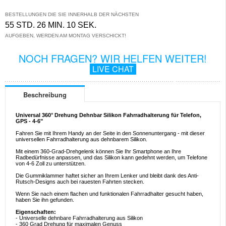
BESTELLUNGEN DIE SIE INNERHALB DER NÄCHSTEN
55 STD. 26 MIN. 09 SEK.
AUFGEBEN, WERDEN AM MONTAG VERSCHICKT!
NOCH FRAGEN? WIR HELFEN WEITER!
LIVE CHAT
Beschreibung
Universal 360° Drehung Dehnbar Silikon Fahrradhalterung für Telefon,
GPS - 4-6"
Fahren Sie mit Ihrem Handy an der Seite in den Sonnenuntergang - mit dieser
universellen Fahrradhalterung aus dehnbarem Silikon.
Mit einem 360-Grad-Drehgelenk können Sie Ihr Smartphone an Ihre
Radbedürfnisse anpassen, und das Silikon kann gedehnt werden, um Telefone
von 4-6 Zoll zu unterstützen.
Die Gummiklammer haftet sicher an Ihrem Lenker und bleibt dank des Anti-
Rutsch-Designs auch bei rauesten Fahrten stecken.
Wenn Sie nach einem flachen und funktionalen Fahrradhalter gesucht haben,
haben Sie ihn gefunden.
Eigenschaften:
- Universelle dehnbare Fahrradhalterung aus Silikon
- 360 Grad Drehung für maximalen Genuss