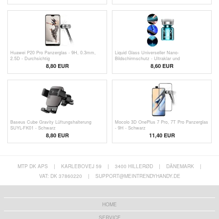
Huawei P20 Pro Panzerglas - 9H, 0.3mm,
Liquid Glass Universeller Nano-
2.5D - Durchsichtig
Bildschirmschutz - Ultraklar und
fingerabdruckfreundlich
8,80 EUR
8,60 EUR
Baseus Cube Gravity Lüftungshalterung
Mocolo 3D OnePlus 7 Pro, 7T Pro Panzerglas
SUYL-FK01 - Schwarz
- 9H - Schwarz
8,80
EUR
11,40
EUR
MTP DK APS
|
KARLEBOVEJ 59
|
3400 HILLERØD
|
DÄNEMARK
|
VAT: DK 37860220
|
SUPPORT@MEINTRENDYHANDY.DE
HOME
SERVICE